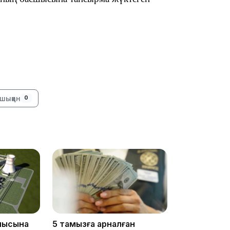
18:41
шыққан
0
18:40
ылысына
5 тамызға арналған
18:35