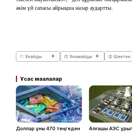
әкім үй сапасы айрықша назар аудартты.
🤍 Ұнайды
😞 Ұнамайды
😡 Шектен 
0
0
Ұқсас мақалалар
Доллар құны 470 теңгеден
Алғашқы АЭС құр