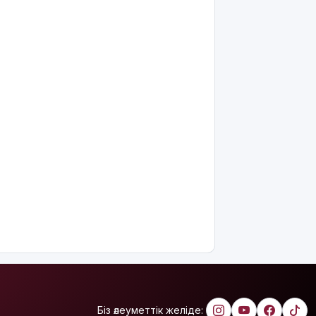
қырылып
жатыр
«Әділет»
партиясы
агросаланы
дамытуда
отандық
тәжірибеге
басымдық
беруді
ұсынды
«Қазақмыс»
Қазақстандағы
ең терең
шахта
оқпанының
құрылысын
бастады
Біз әлеуметтік желіде:
Атыраулық