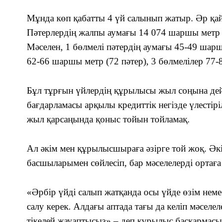
Мұнда көп қабатты 4 үй салынып жатыр. Әр қай
Пәтерлердің жалпы аумағы 14 074 шаршы метр е
Мәселен, 1 бөлмелі пәтердің аумағы 45-49 шарш
62-66 шаршы метр (72 пәтер), 3 бөлмелілер 77-
Бұл тұрғын үйлердің құрылысы жыл соңына дей
бағдарламасы арқылы кредиттік негізде үлестірі
жыл қарсаңында қоныс тойын тойламақ.
Ал әкім мен құрылысшыраға әзірге той жоқ. Әк
басшыларымен сөйлесіп, бар мәселелерді ортаға
«Әрбір үйді салып жатқанда осы үйде өзім нем
салу керек. Алдағы аптада тағы да келіп мәселел
тікелей жауаптысыз»,– деп құрылыс басқармас