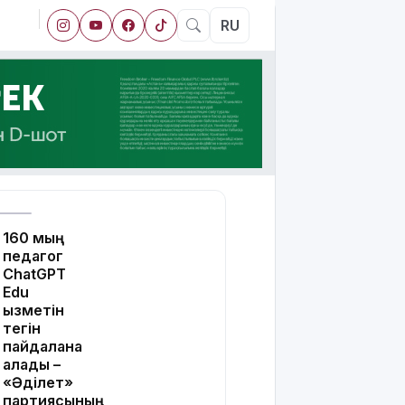
RU
160 мың
педагог
ChatGPT
Edu
қызметін
тегін
пайдалана
алады –
«Әділет»
партиясының