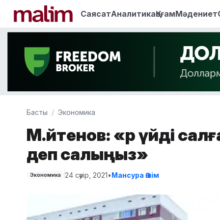
Саясат
Аналитика
Қоғам
Мәдениет
Басты
Экономика
М.Әйтенов: «Әр үйді са
деп салыңыз»
24 сәуір, 2021
•
Мансура Әшім
Экономика