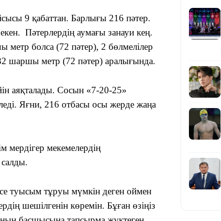
сысы 9 қабаттан. Барлығы 216 пәтер.
кен. Пәтерлердің аумағы занауи кең.
ы метр болса (72 пәтер), 2 бөлмелілер
82 шаршы метр (72 пәтер) аралығында.
20:16
ін аяқталады. Сосын «7-20-25»
леді. Яғни, 216 отбасы осы жерде жаңа
ім мердігер мекемелердің
 салды.
19:21
есе туысым тұруы мүмкін деген оймен
ердің шешілгенін көремін. Бұған өзіңіз
ының басшысына тапсырма жүктеген