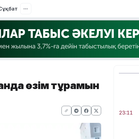
Сұқбат
лғанда өзім тұрамын
23:11