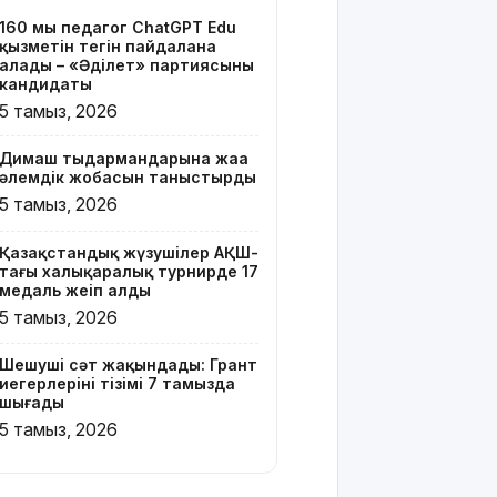
тізімі 7
160 мың педагог ChatGPT Edu
тамызда
қызметін тегін пайдалана
шығады
алады – «Әділет» партиясының
кандидаты
2 млрд
5 тамыз, 2026
теңгенің
несиелік
Димаш тыңдармандарына жаңа
алаяқтығы:
әлемдік жобасын таныстырды
21 адамға
5 тамыз, 2026
түрме
жазасы
Қазақстандық жүзушілер АҚШ-
кесілді
тағы халықаралық турнирде 17
медаль жеңіп алды
Білім беру
5 тамыз, 2026
ұйымдарының
жаңа оқу
Шешуші сәт жақындады: Грант
жылы мен
иегерлерінің тізімі 7 тамызда
жылыту
шығады
маусымына
5 тамыз, 2026
дайындығы
ШҚО
әкімінің