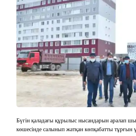
Бүгін қаладағы құрылыс нысандарын аралап шы
көшесінде салынып жатқан көпқабатты тұрғын ү