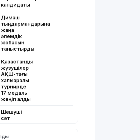
кандидаты
Димаш
тыңдармандарына
жаңа
әлемдік
жобасын
таныстырды
Қазақстандық
жүзушілер
АҚШ-тағы
халықаралық
турнирде
17 медаль
жеңіп алды
Шешуші
сәт
жақындады:
Грант
ылды
иегерлерінің