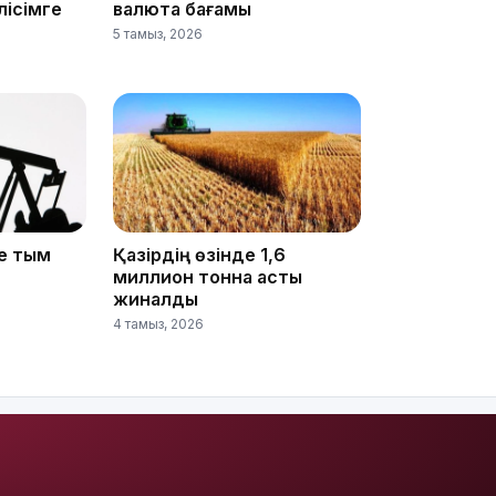
лісімге
валюта бағамы
5 тамыз, 2026
18:25
де тым
Қазірдің өзінде 1,6
миллион тонна астық
жиналды
4 тамыз, 2026
18:10