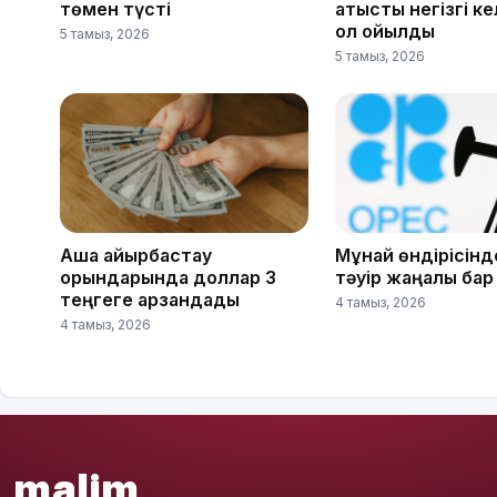
төмен түсті
қатысты негізгі ке
қол қойылды
5 тамыз, 2026
5 тамыз, 2026
Ақша айырбастау
Мұнай өндірісін
орындарында доллар 3
тәуір жаңалық бар
теңгеге арзандады
4 тамыз, 2026
4 тамыз, 2026
malim