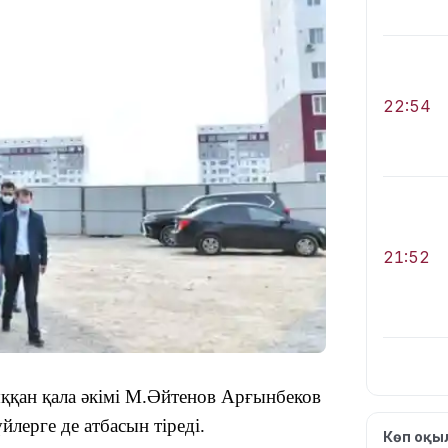
22:54
21:52
ққан қала әкімі М.Әйтенов Арғынбеков
йлерге де атбасын тіреді.
21:30
Көп оқ