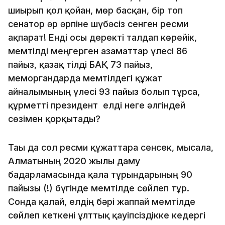
шиырып қол қойған, мөр басқан, бір топ
сенатор әр әрпіне шүбәсіз сенген ресми
ақпарат! Енді осы деректі талдап көрейік,
мемтілді меңгерген азаматтар үлесі 86
пайыз, қазақ тілді БАҚ 73 пайыз,
меморгандарда мемтілдегі құжат
айналымының үлесі 93 пайыз болып тұрса,
құрметті президент елді неге әлгіндей
сөзімен қорқытады?
Тағы да сол ресми құжаттарға сенсек, мысалға,
Алматының 2020 жылғы даму
бағдарламасында қала тұрғындарының 90
пайызы (!) бүгінде мемтілде сөйлеп тұр.
Сонда қалай, елдің бәрі жаппай мемтілде
сөйлеп кеткені ұлттық қауіпсіздікке кедергі