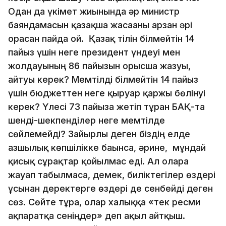
Одан да үкімет жиынында әр министр
баяндамасын қазақша жасағаны арзан әрі
орасан пайда ғой. Қазақ тілін білмейтін 14
пайыз үшін неге президент үндеуі мен
жолдауының 86 пайызын орысша жазуы,
айтуы керек? Мемтілді білмейтін 14 пайыз
үшін бюджеттен неге қыруар қаржы бөлінуі
керек? Үлесі 73 пайызға жетіп тұрған БАҚ-та
шенді-шекпенділер неге мемтілде
сөйлемейді? Зайырлы деген біздің елде
азшылық көпшілікке бағынса, әрине, мұндай
қисық сұрақтар қойылмас еді. Ал оларға
жауап табылмаса, демек, биліктегілер өздері
ұсынған деректерге өздері де сенбейді деген
сөз. Сөйте тұра, олар халыққа «тек ресми
ақпаратқа сеніңдер» деп ақыл айтқыш.