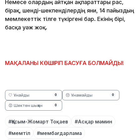
Немесе олардың айтқан ақпараттары рас,
бірақ, шенді-шекпенділердің яғни, 14 пайыздың
мемлекеттік тілге түкіргені бар. Екінің бірі,
басқа уәж жоқ.
МАҚАЛАНЫ КӨШІРІП БАСУҒА БОЛМАЙДЫ!
🤍 Ұнайды
😞 Ұнамайды
0
0
😡 Шектен шыққан
0
#Қасым-Жомарт Тоқаев
#Асқар мәмин
#мемтіл
#мембағдарлама