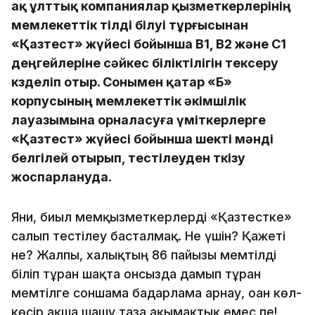
ақ ұлттық компаниялар қызметкерлерінің
мемлекеттік тілді білуі тұрғысынан
«Қазтест» жүйесі бойынша В1, В2 және С1
деңгейлеріне сәйкес біліктілігін тексеру
көзделіп отыр. Сонымен қатар «Б»
корпусының мемлекеттік әкімшілік
лауазымына орналасуға үміткерлерге
«Қазтест» жүйесі бойынша шекті мәнді
белгілей отырып, тестілеуден өткізу
жоспарлануда
.
Яғни, биыл мемқызметкерлерді «Қазтестке»
салып тестілеу басталмақ. Не үшін? Қажеті
не? Жалпы, халықтың 86 пайызы мемтілді
біліп тұрған шақта онсызда дамып тұрған
мемтілге соншама бағдарлама арнау, оған көл-
көсір ақша шашу таза ақымақтық емес пе!