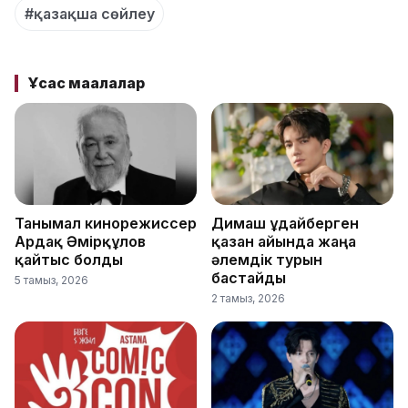
#қазақша сөйлеу
Ұқсас мақалалар
Танымал кинорежиссер
Димаш Құдайберген
Ардақ Әмірқұлов
қазан айында жаңа
қайтыс болды
әлемдік турын
бастайды
5 тамыз, 2026
2 тамыз, 2026