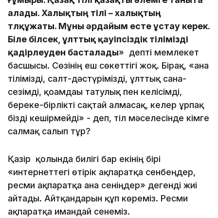
алады. Халықтың тілі – халықтың
төлқұжаты. Мұны әрдайым есте ұстау керек.
Біле білсек, ұлттық қауіпсіздік тілімізді
қадірлеуден басталады
» депті мемлекет
басшысы. Сөзінің еш сөкеттігі жоқ. Бірақ, «ана
тілімізді, салт-дәстүрімізді, ұлттық сана-
сезімді, қоғамдағы татулық пен келісімді,
береке-бірлікті сақтай алмасақ, келер ұрпақ
бізді кешірмейді» - деп, тіл мәселесінде кімге
салмақ салып тұр?
Қазір қолында билігі бар екінің бірі
«интернеттегі өтірік ақпаратқа сенбеңдер,
ресми ақпаратқа ғана сеніңдер» дегенді жиі
айтады. Айтқандарын құп көреміз. Ресми
ақпаратқа имандай сенеміз.