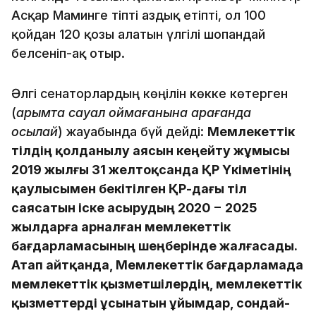
Асқар Маминге тіпті аздық етіпті, ол 100
қойдан 120 қозы алатын үлгілі шопандай
белсеніп-ақ отыр.
Әлгі сенаторлардың көңілін көкке көтерген
(
қарымта сауал қоймағанына қарағанда
осылай
) жауабында бүй дейді:
Мемлекеттік
тілдің қолданылу аясын кеңейту жұмысы
2019 жылғы 31 желтоқсанда ҚР Үкіметінің
қаулысымен бекітілген ҚР-дағы тіл
саясатын іске асырудың 2020 − 2025
жылдарға арналған мемлекеттік
бағдарламасының шеңберінде жалғасады.
Атап айтқанда, Мемлекеттік бағдарламада
мемлекеттік қызметшілердің, мемлекеттік
қызметтерді ұсынатын ұйымдар, сондай-