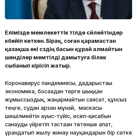
Елімізде мемлекеттік тілде сөйлейтіндер
көбейіп кеткен. Бірақ, соған қарамастан
қазақша екі сөздің басын құрай алмайтын
шенділер мемтілді дамытуға білек
сыбанып кірісіп жатыр.
Коронавирус пандемиясы, дағдарыстағы
экономика, босағадан төрге шыққан
жұмыссыздық, жаңармайтын саясат, құнсыз
теңге, судан арзан мұнай, маскасы
шешілмейтін ауыс-түйіс, есеп-қисабын
санауды үйретіп тастаған төтенше апат,
ұрандатып жылу жинау науқандарын бір сәтке