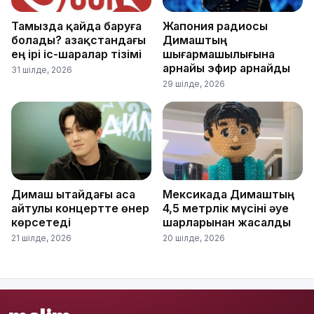
Тамызда қайда баруға
Жапония радиосы
болады? Қазақстандағы
Димаштың
ең ірі іс-шаралар тізімі
шығармашылығына
арнайы эфир арнайды
31 шілде, 2026
29 шілде, 2026
Димаш Қытайдағы аса
Мексикада Димаштың
айтулы концертте өнер
4,5 метрлік мүсіні әуе
көрсетеді
шарларынан жасалды
21 шілде, 2026
20 шілде, 2026