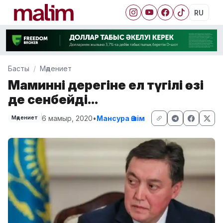
RU
Басты
Мәдениет
Маминнің дерегіне ел түгілі өзі
де сенбейді...
6 мамыр, 2020
•
Мансура Әшім
Мәдениет