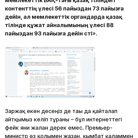
мемлекеттік БАҚ-тағы қазақ тіліндегі
контенттің үлесі 56 пайыздан 73 пайызға
дейін, ал мемлекеттік органдарда қазақ
тілінде құжат айналымының үлесі 88
пайыздан 93 пайызға дейін өсті
».
Заржақ екен десеңіз де тағы да қайталап
айтқымыз келіп тұрғаны – бұл интернеттегі
фейк яғни жалған дерек емес. Премьер-
министр өз қолымен жазған, қымбат қаламмен