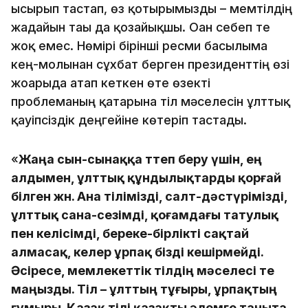
ысырып тастап, өз қотырымызды – мемтілдің
жағдайын тағы да қозғайықшы. Оған себеп те
жоқ емес. Нөмірі бірінші ресми басылымға
кең-молынан сұхбат берген президенттің өзі
жоғарыда атап кеткен өте өзекті
проблеманың қатарына тіл мәселесін ұлттық
қауіпсіздік деңгейіне көтеріп тастады.
«
Жаңа сын-сынаққа төтеп беру үшін, ең
алдымен, ұлттық құндылықтарды қорғай
білген жөн. Ана тілімізді, салт-дәстүрімізді,
ұлттық сана-сезімді, қоғамдағы татулық
пен келісімді, береке-бірлікті сақтай
алмасақ, келер ұрпақ бізді кешірмейді.
Әсіресе, мемлекеттік тілдің мәселесі өте
маңызды. Тіл – ұлттың тұғыры, ұрпақтың
ғұмыры. Қазақ тілі қазақты әлемге таныта