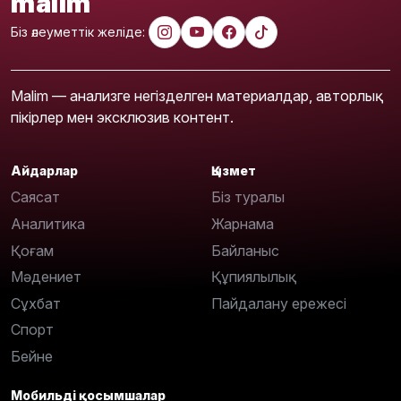
malim
Біз әлеуметтік желіде:
Malim — анализге негізделген материалдар, авторлық
пікірлер мен эксклюзив контент.
Айдарлар
Қызмет
Саясат
Біз туралы
Аналитика
Жарнама
Қоғам
Байланыс
Мәдениет
Құпиялылық
Сұхбат
Пайдалану ережесі
Спорт
Бейне
Мобильді қосымшалар