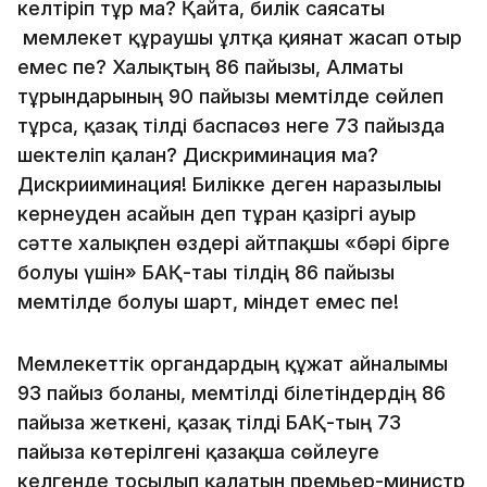
келтіріп тұр ма? Қайта, билік саясаты
мемлекет құраушы ұлтқа қиянат жасап отыр
емес пе? Халықтың 86 пайызы, Алматы
тұрғындарының 90 пайызы мемтілде сөйлеп
тұрса, қазақ тілді баспасөз неге 73 пайызда
шектеліп қалған? Дискриминация ма?
Дискрииминация! Билікке деген наразылығы
кернеуден асайын деп тұрған қазіргі ауыр
сәтте халықпен өздері айтпақшы «бәрі бірге
болуы үшін» БАҚ-тағы тілдің 86 пайызы
мемтілде болуы шарт, міндет емес пе!
Мемлекеттік органдардың құжат айналымы
93 пайыз болғаны, мемтілді білетіндердің 86
пайызға жеткені, қазақ тілді БАҚ-тың 73
пайызға көтерілгені қазақша сөйлеуге
келгенде тосылып қалатын премьер-министр