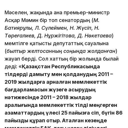
Мәселен, жақында ғана премьер-министр
Асқар Мәмин бір топ сенатордың (
М.
Бақтиярұлы, Л. Сүлеймен, Н. Жүсіп, Н.
Төреғалиев, Д. Нұржігітова, Д. Нөкетаева
)
мемтілге қатысты депутаттық сауалына
(
былтыр желтоқсанның соңында жолданған
)
жауап берді. Сол хаттың бір жолында былай
деді: «
Қазақстан Республикасында
тілдерді дамыту мен қолданудың 2011 –
2019 жылдарға арналған мемлекеттік
бағдарламасын жүзеге асырудың
нәтижесінде 2011 – 2018 жылдар
аралығында мемлекеттік тілді меңгерген
азаматтардың үлесі 25 пайызға өсіп, бүгін 86
пайызды құрап отыр. Аталған кезеңде