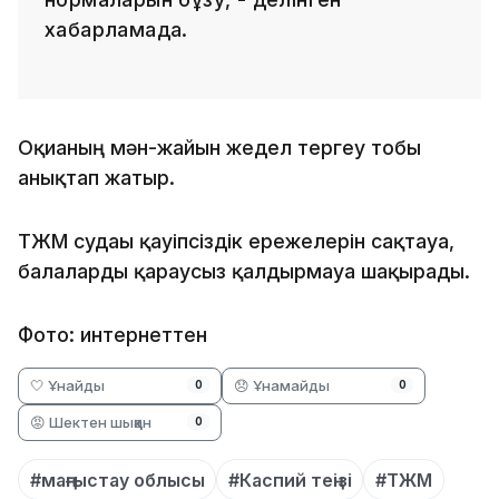
хабарламада.
Оқиғаның мән-жайын жедел тергеу тобы
анықтап жатыр.
ТЖМ судағы қауіпсіздік ережелерін сақтауға,
балаларды қараусыз қалдырмауға шақырады.
Фото: интернеттен
🤍 Ұнайды
😞 Ұнамайды
0
0
😡 Шектен шыққан
0
#маңғыстау облысы
#Каспий теңізі
#ТЖМ