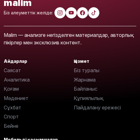
malim
Біз әлеуметтік желіде:
Malim — анализге негізделген материалдар, авторлық
пікірлер мен эксклюзив контент.
Айдарлар
Қызмет
Саясат
Біз туралы
Аналитика
Жарнама
Қоғам
Байланыс
Мәдениет
Құпиялылық
Сұхбат
Пайдалану ережесі
Спорт
Бейне
Мобильді қосымшалар