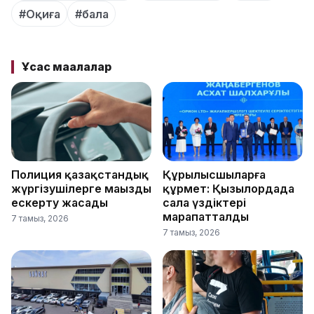
#Оқиға
#бала
Ұқсас мақалалар
Полиция қазақстандық
Құрылысшыларға
жүргізушілерге маңызды
құрмет: Қызылордада
ескерту жасады
сала үздіктері
марапатталды
7 тамыз, 2026
7 тамыз, 2026