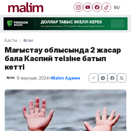
RU
Басты
Қоғам
Маңғыстау облысында 2 жасар
бала Каспий теңізіне батып
кетті
6 маусым, 2024
•
Malim Админ
Қоғам