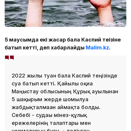
5 маусымда екі жасар бала Каспий теңізіне
батып кетті, деп хабарлайды
Malim.kz
.
2022 жылы туған бала Каспий теңізінде
суға батып кетті. Қайғылы оқиға
Маңғыстау облысының Құрық ауылынан
5 шақырым жерде шомылуға
жабдықталмаған аймақта болды.
Себебі - судағы мінез-құлық
ережелерінің талаптары мен
нормаларын бұзу, - делінген