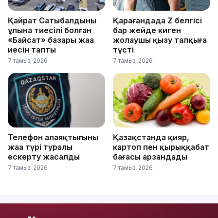
Қайрат Сатыбалдының
Қарағандада Z белгісі
ұлына тиесілі болған
бар жейде киген
«Байсат» базары жаңа
жолаушы қызу талқыға
иесін тапты
түсті
7 тамыз, 2026
7 тамыз, 2026
Телефон алаяқтығының
Қазақстанда қияр,
жаңа түрі туралы
картоп пен қырыққабат
ескерту жасалды
бағасы арзандады
7 тамыз, 2026
7 тамыз, 2026