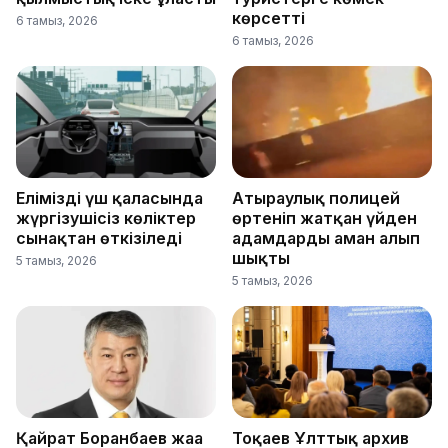
көрсетті
6 тамыз, 2026
6 тамыз, 2026
Еліміздің үш қаласында
Атыраулық полицей
жүргізушісіз көліктер
өртеніп жатқан үйден
сынақтан өткізіледі
адамдарды аман алып
шықты
5 тамыз, 2026
5 тамыз, 2026
Қайрат Боранбаев жаңа
Тоқаев Ұлттық архив