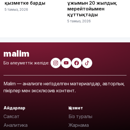
қызметке барды
ұжымын 20 жылдық
мерейтойымен
5 тамыз, 2026
құттықтады
5 тамыз, 2026
malim
Біз әлеуметтік желіде:
Malim — анализге негізделген материалдар, авторлық
пікірлер мен эксклюзив контент.
Айдарлар
Қызмет
Саясат
Біз туралы
Аналитика
Жарнама