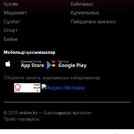
Қоғам
Байланыс
Мәдениет
Құпиялылық
Сұхбат
Пайдалану ережесі
Спорт
Бейне
Мобильді қосымшалар
Download on the
Get it on
App Store
Google Play
Қауіпсіз орнату, жарнамасыз хабарламалар.
© 2025
malim.kz
— Барлық құқықтар қорғалған.
Прайс-парақшасы