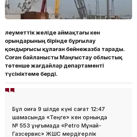
Әлеуметтік желіде аймақтағы кен
орындарының бірінде бұрғылау
қондырғысы құлаған бейнежазба тарады.
Соған байланысты Маңғыстау облыстық
төтенше жағдайлар департаменті
түсініктеме берді.
Бұл оқиға 9 шілде күні сағат 12:47
шамасында «Теңге» кен орнында
№ 553 ұңғымада «Petro Мұнай-
Газсервис» ЖШС мердігерлік