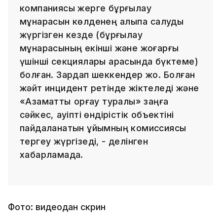
компаниясы жерге бұрғылау
мұнарасын көлденең қалыпқа салуды
жүргізген кезде (бұрғылау
мұнарасының екінші және жоғарғы
үшінші секциялары арасында бүктеме)
болған. Зардап шеккендер жоқ. Болған
жәйт инцидент ретінде жіктеледі және
«Азаматтық қорғау туралы» заңға
сәйкес, қауіпті өндірістік объектіні
пайдаланатын ұйымның комиссиясы
тергеу жүргізеді, - делінген
хабарламада.
Фото: видеодан скрин