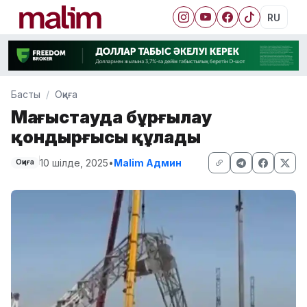
RU
Басты
Оқиға
Маңғыстауда бұрғылау
қондырғысы құлады
10 шілде, 2025
•
Malim Админ
Оқиға