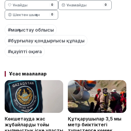
🤍 Ұнайды
😞 Ұнамайды
0
0
😡 Шектен шыққан
0
#маңғыстау облысы
#бұрғылау қондырғысы құлады
#қауіпті оқиға
Ұқсас мақалалар
Көкшетауда жас
Құтқарушылар 3,5 мың
жұбайлардың тойы
метр биіктіктегі
қылмыстық іске ұласты
туристерге көмек