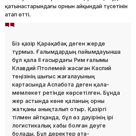
қатынастарындағы орнын айқындай түсетінін
атап өтті.
Біз қазір Қарақабақ деген жерде
тұрмыз. Ғалымдардың пайымдауынша
бұл қала ІІ ғасырдағы Рим ғалымы
Клавдий Птолемей жасаған Каспий
теңізінің шығыс жағалауының
картасында Аспабота деген қала-
мемлекет ретінде көрсетілген. Бұнда
жер астында көне қаланың орны
жатқаны анықталып отыр. Қазіргі
тілмен айтқанда, бұл өз дәуірінің ірі
логистикалық хабы болған деуге
болады. Бұл деректер ата-