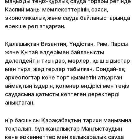
маңызды теңіз-құрлық сауда торабы ретінде
Каспий маңы мемлекеттерінің саяси,
экономикалық және сауда байланыстарында
ерекше рөл атқарған.
Қалашықтан Византия, Үндістан, Рим, Парсы
және Қытай елдерімен байланысты
дәлелдейтін тиындар, мөрлер, қыш ыдыстар
мен түрлі жәдігерлер табылған. Сондай-ақ
археологтар көне порт қызметін атқарған
аймақтың іздерін, қолөнер өндірісі мен теңіз
саудасына қатысты көптеген деректерді
анықтаған.
Өңір басшысы Қарақабақтың тарихи маңызына
тоқталып, бұл жаңалықтар Маңғыстаудың
көне өркениеттер мен халықаралық сауда