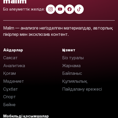
malim
Біз әлеуметтік желіде:
Malim — анализге негізделген материалдар, авторлық
пікірлер мен эксклюзив контент.
Айдарлар
Қызмет
Саясат
Біз туралы
Аналитика
Жарнама
Қоғам
Байланыс
Мәдениет
Құпиялылық
Сұхбат
Пайдалану ережесі
Спорт
Бейне
Мобильді қосымшалар