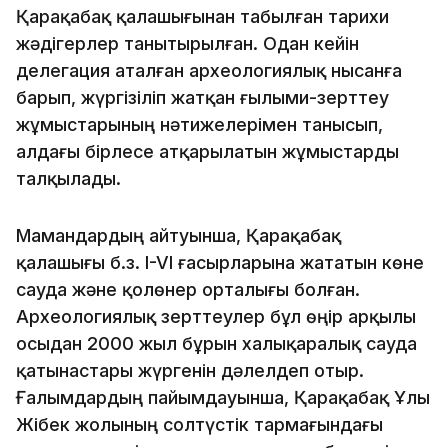
Қарақабақ қалашығынан табылған тарихи
жәдігерлер танытырылған. Одан кейін
делегация аталған археологиялық нысанға
барып, жүргізіліп жатқан ғылыми-зерттеу
жұмыстарының нәтижелерімен танысып,
алдағы бірлесе атқарылатын жұмыстарды
талқылады.
Мамандардың айтуынша, Қарақабақ
қалашығы б.з. I-VI ғасырларына жататын көне
сауда және қолөнер орталығы болған.
Археологиялық зерттеулер бұл өңір арқылы
осыдан 2000 жыл бұрын халықаралық сауда
қатынастары жүргенін дәлелдеп отыр.
Ғалымдардың пайымдауынша, Қарақабақ Ұлы
Жібек жолының солтүстік тармағындағы