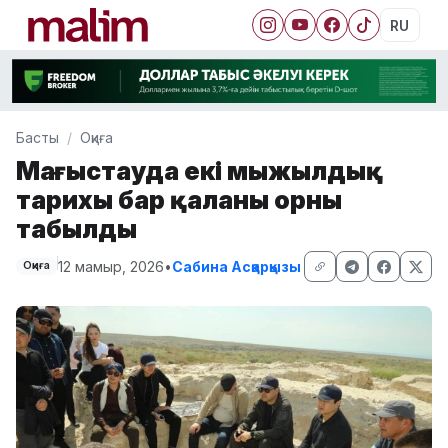
RU
Басты
Оқиға
Маңғыстауда екі мыңжылдық
тарихы бар қаланың орны
табылды
12 мамыр, 2026
•
Сабина Асқарқызы
Оқиға