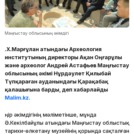
Маңғыстау облысының әкімдігі
Ә.Х.Марғұлан атындағы Археология
институтының директоры Ақан Оңғарұлы
және археолог Андрей Астафьев Маңғыстау
облысының әкімі Нұрдәулет Қилыбай
Түпқараған ауданындағы Қарақабақ
қалашығына барды, деп хабарлайды
Malim.kz.
Өңір әкімдігінің мәліметінше, мұнда
Ә.Кекілбайұлы атындағы Маңғыстау облыстық
тарихи-өлкетану музейінің қорында сақталған