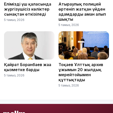
Еліміздің үш қаласында
Атыраулық полицей
жүргізушісіз көліктер
өртеніп жатқан үйден
сынақтан өткізіледі
адамдарды аман алып
шықты
5 тамыз, 2026
5 тамыз, 2026
Қайрат Боранбаев жаңа
Тоқаев Ұлттық архив
қызметке барды
ұжымын 20 жылдық
мерейтойымен
5 тамыз, 2026
құттықтады
5 тамыз, 2026