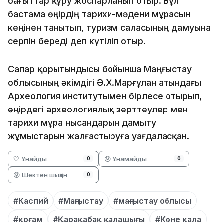
бағыттар құру жоспарланып отыр. Бұл
бастама өңірдің тарихи-мәдени мұрасын
кеңінен танытып, туризм саласының дамуына
серпін береді деп күтіліп отыр.
Сапар қорытындысы бойынша Маңғыстау
облысының әкімдігі Ә.Х.Марғұлан атындағы
Археология институтымен бірлесе отырып,
өңірдегі археологиялық зерттеулер мен
тарихи мұра нысандарын дамыту
жұмыстарын жалғастыруға уағдаласқан.
🤍 Ұнайды
😞 Ұнамайды
0
0
😡 Шектен шыққан
0
#Каспий
#Маңғыстау
#маңғыстау облысы
#қоғам
#Қарақабақ қалашығы
#Көне қала