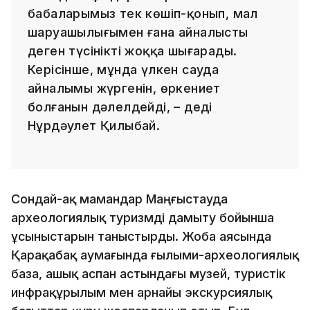
бабаларымыз тек көшіп-қонып, мал
шаруашылығымен ғана айналысты
деген түсінікті жоққа шығарады.
Керісінше, мұнда үлкен сауда
айналымы жүргенін, өркениет
болғанын дәлелдейді, – деді
Нұрдәулет Қилыбай.
Сондай-ақ мамандар Маңғыстауда
археологиялық туризмді дамыту бойынша
ұсыныстарын таныстырды. Жоба аясында
Қарақабақ аумағында ғылыми-археологиялық
база, ашық аспан астындағы музей, туристік
инфрақұрылым мен арнайы экскурсиялық