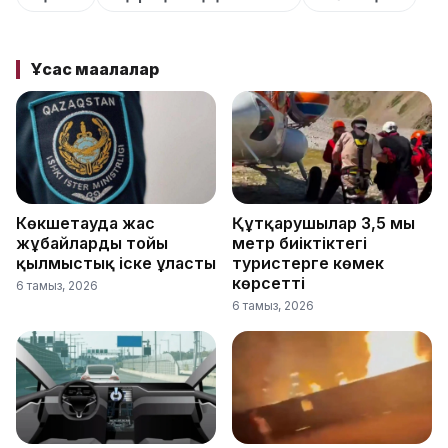
Ұқсас мақалалар
Көкшетауда жас
Құтқарушылар 3,5 мың
жұбайлардың тойы
метр биіктіктегі
қылмыстық іске ұласты
туристерге көмек
көрсетті
6 тамыз, 2026
6 тамыз, 2026