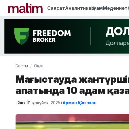
Саясат
Аналитика
Қоғам
Мәдениет
Басты
Оқиға
Маңғыстауда жантүрші
апатында 10 адам қаз
11 қыркүйек, 2025
•
Арман Қайыпхан
Оқиға