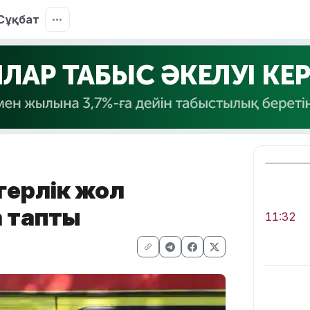
Сұқбат
герлік жол
а тапты
11:32