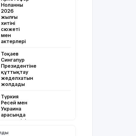
Ноланның
2026
жылғы
хитінің
сюжеті
мен
актерлері
Тоқаев
Сингапур
Президентіне
құттықтау
жеделхатын
жолдады
Түркия
Ресей мен
Украина
арасында
жаңа келісім
жасауды
ылды
ұсынды