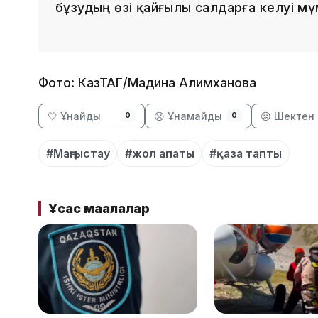
бұзудың өзі қайғылы салдарға әкелуі мү
Фото: КазТАГ/Мадина Алимханова
🤍 Ұнайды
😞 Ұнамайды
😡 Шектен 
0
0
#Маңғыстау
#жол апаты
#қаза тапты
Ұқсас мақалалар