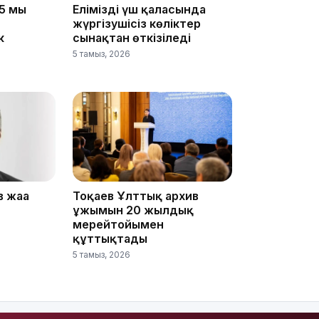
5 мың
Еліміздің үш қаласында
жүргізушісіз көліктер
к
сынақтан өткізіледі
5 тамыз, 2026
18:58
17:57
 жаңа
Тоқаев Ұлттық архив
ұжымын 20 жылдық
мерейтойымен
құттықтады
5 тамыз, 2026
17:10