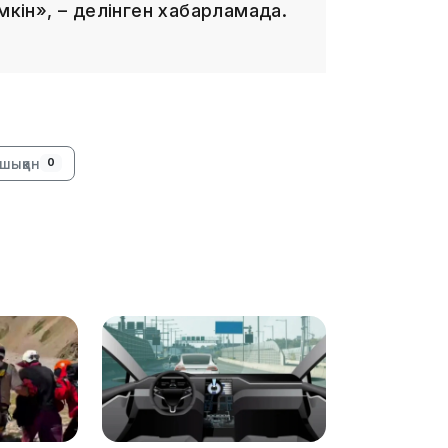
мкін», – делінген хабарламада.
22:12
шыққан
0
21:05
20:07