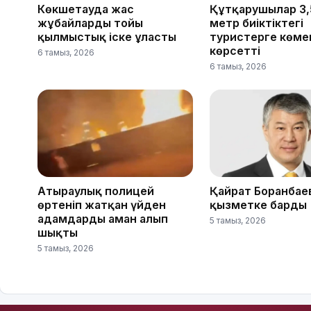
Көкшетауда жас
Құтқарушылар 3,
жұбайлардың тойы
метр биіктіктегі
қылмыстық іске ұласты
туристерге көме
көрсетті
6 тамыз, 2026
6 тамыз, 2026
Атыраулық полицей
Қайрат Боранбаев
өртеніп жатқан үйден
қызметке барды
адамдарды аман алып
5 тамыз, 2026
шықты
5 тамыз, 2026