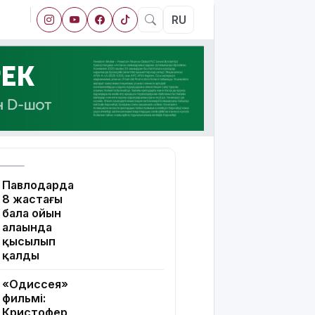
RU
Павлодарда
8 жастағы
бала ойын
алаңында
қысылып
қалды
«Одиссея»
фильмі:
Кристофер