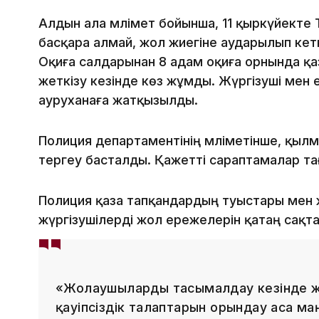
Алдын ала мәлімет бойынша, 11 қыркүйекте To
басқара алмай, жол жиегіне аударылып ке
Оқиға салдарынан 8 адам оқиға орнында қаз
жеткізу кезінде көз жұмды. Жүргізуші мен
ауруханаға жатқызылды.
Полиция департаментінің мәліметінше, қылмы
тергеу басталды. Қажетті сараптамалар т
Полиция қаза тапқандардың туыстары мен 
жүргізушілерді жол ережелерін қатаң сақт
«Жолаушыларды тасымалдау кезінде ж
қауіпсіздік талаптарын орындау аса м