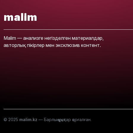
malim
Malim — анализге негізделген материалдар,
авторлық пікірлер мен эксклюзив контент.
© 2025
malim.kz
— Барлық құқықтар қорғалған.