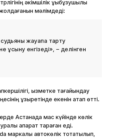
рлігінің әкімшілік құқықбұзушылық
13:08
жолдағанын мәлімдеді:
 судьяны жауапқа тарту
не ұсыну енгізеді», – делінген
12:35
пкершілігі, қызметке тағайындау
сінің құзыретінде екенін атап өтті.
12:17
ілерде Астанада мас күйінде көлік
ралы ақпарат тараған еді.
da маркалы автокөлік тоқтатылып,