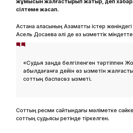
жұмысын жалғастырып жатыр, деп хаба
сілтеме жасап.
Астана қаласының Азаматтық істер жөніндегі
Асель Досаева әлі де өз қызметтік міндетте
«Судья заңда белгіленген тәртіппен Жо
қабылдағанға дейін өз қызметін жалғаст
соттың баспасөз қызметі.
Соттың ресми сайтындағы мәліметке сәйкес,
соттың судьясы ретінде тіркелген.