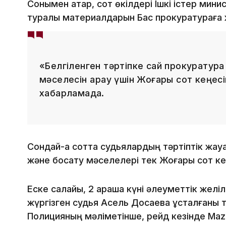
Сонымен қатар, сот өкілдері Ішкі істер минист
туралы материалдарын Бас прокуратураға 
«Белгіленген тәртіпке сай прокуратура
мәселесін қарау үшін Жоғары сот кеңесі
хабарламада.
Сондай-ақ сотта судьялардың тәртіптік жауа
және босату мәселелері тек Жоғары сот кеңе
Еске салайық, 2 қараша күні әлеуметтік жел
жүргізген судья Асель Досаева ұсталғаны ту
Полицияның мәліметінше, рейд кезінде Maz