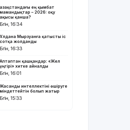
блогер
Қазақстандағы ең қымбат
Астанада
мамандықтар – 2026: оқу
былапыт
ақысы қанша?
сөз айтқаны
Бүгін, 16:34
үшін
қамауға
Ұлдана Мырзуанға қатысты іс
алынды
сотқа жолданды
Бүгін, 16:33
Мектеп
оқушылары
Аптаптан қашқандар: «Жел
енді БЖБ
үңгірі» хитке айналды
мен ТЖБ
Бүгін, 16:01
тапсыра
ма:
Министрлік
Жасанды интеллектіні өшіруге
көп
міндеттейтін болып жатыр
талқыланған
Бүгін, 15:33
мәселеге
нүкте қойды
Грант
иегерлерінің