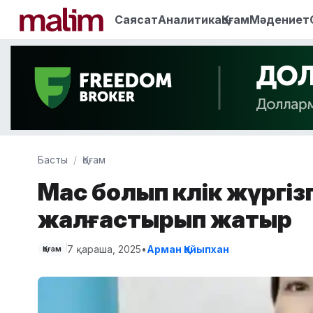
Саясат
Аналитика
Қоғам
Мәдениет
Басты
Қоғам
Мас болып көлік жүргіз
жалғастырып жатыр
7 қараша, 2025
•
Арман Қайыпхан
Қоғам