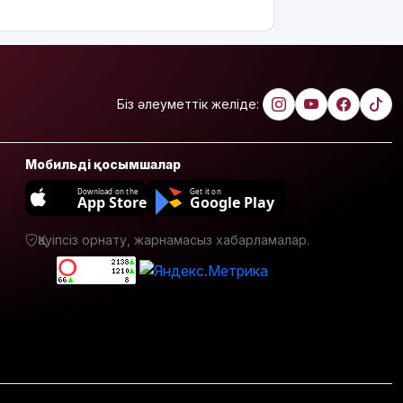
қаза тапты
14
қыркүйектен
бастап
тұрғын үй
Біз әлеуметтік желіде:
кезегіне
тұру
тәртібі
Мобильді қосымшалар
өзгереді:
Кімдер
Download on the
Get it on
App Store
Google Play
кезекке
тұра
Қауіпсіз орнату, жарнамасыз хабарламалар.
алмайды?
Абайлаңыз:
жалған
билет
жарға
жықпасын!
Алматы