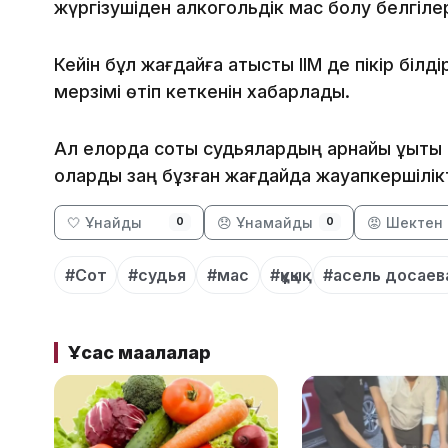
жүргізушіден алкогольдік мас болу белгілер
Кейін бұл жағдайға қатысты ІІМ де пікір білді
мерзімі өтіп кеткенін хабарлады.
Ал елорда соты судьялардың арнайы құқықты
оларды заң бұзған жағдайда жауапкершілік
🤍 Ұнайды
😞 Ұнамайды
😡 Шектен 
0
0
#Сот
#судья
#мас
#құқық
#асель досаев
Ұқсас мақалалар