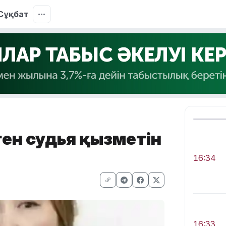
Сұқбат
ген судья қызметін
16:34
16:33