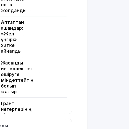
сотқа
жолданды
Аптаптан
қашқандар:
«Жел
үңгірі»
хитке
айналды
Жасанды
интеллектіні
өшіруге
міндеттейтін
болып
жатыр
Грант
иегерлерінің
тізімі шықты
ылды
Белгілі