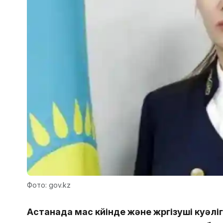
Фото: gov.kz
Астанада мас күйінде және жүргізуші куәліг