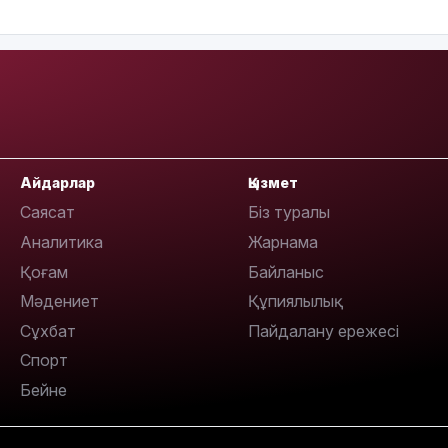
09:53
Айдарлар
Қызмет
Саясат
Біз туралы
Аналитика
Жарнама
Қоғам
Байланыс
Мәдениет
Құпиялылық
Сұхбат
Пайдалану ережесі
09:40
Спорт
Бейне