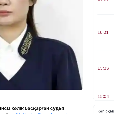
16:01
15:33
15:04
інсіз көлік басқарған судья
Көп оқ