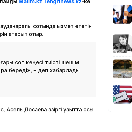
рлайды
Malim.kz
Tengrinews.kz
-ке
14:10
 ауданаралық сотында қызмет ететін
рін атқарып отыр.
ғары сот кеңесі тиісті шешім
ыра береді», – деп хабарлады
13:14
 Асель Досаева қазіргі уақытта осы