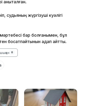
і анықталған.
11:23
ріп, судьяның жүргізуші куәлігі
қ мәртебесі бар болғанымен, бұл
11:20
тен босатпайтынын қадап айтты.
шыққан
0
а
10:53