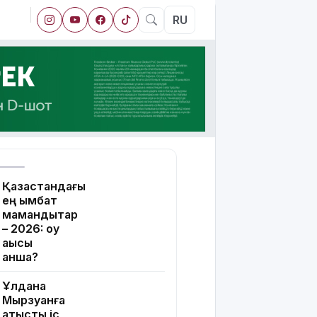
RU
Қазақстандағы
ең қымбат
мамандықтар
– 2026: оқу
ақысы
қанша?
Ұлдана
Мырзуанға
қатысты іс