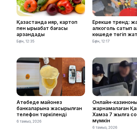
Қазақстанда қияр, картоп
Ерекше тренд: ж
пен қырыққабат бағасы
алкоголь сатып а
арзандады
көшеде төгіп жа
Бүгін, 12:35
Бүгін, 12:17
Ақтөбеде майонез
Онлайн-казинон
банкаларына жасырылған
жарнамалаған Қа
телефон тәркіленді
Хамза 7 жылға с
мүмкін
6 тамыз, 2026
6 тамыз, 2026