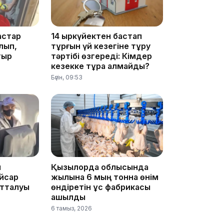
10:35
астар
14 қыркүйектен бастап
лып,
тұрғын үй кезегіне тұру
тыр
тәртібі өзгереді: Кімдер
кезекке тұра алмайды?
Бүгін, 09:53
10:25
ы
Қызылорда облысында
йсар
жылына 6 мың тонна өнім
отталуы
өндіретін құс фабрикасы
10:05
ашылды
6 тамыз, 2026