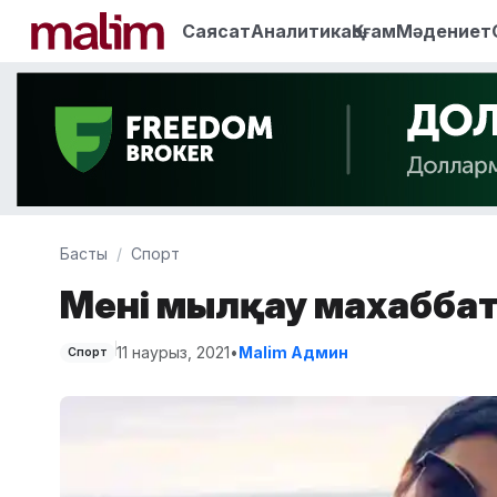
Саясат
Аналитика
Қоғам
Мәдениет
Басты
Спорт
Менің мылқау махаббат
11 наурыз, 2021
•
Malim Админ
Спорт