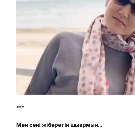
***
Мен сені жіберетін шығармын...