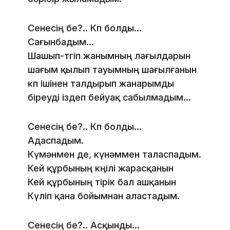
Сенесің бе?.. Көп болды...
Сағынбадым...
Шашып-төгіп жанымның лағылдарын
шағым қылып тауымның шағылғанын
көп ішінен талдырып жанарымды
біреуді іздеп бейуақ сабылмадым...
Сенесің бе?.. Көөп болды...
Адаспадым.
Күмәнмен де, күнәммен таласпадым.
Кей құрбының көңілі жарасқанын
Кей құрбының өтірік бал ашқанын
Күліп қана бойымнан аластадым.
Сенесің бе?.. Асқынды...