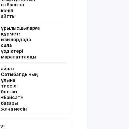
отбасына
көңіл
айтты
Құрылысшыларға
құрмет:
Қызылордада
сала
үздіктері
марапатталды
Қайрат
Сатыбалдының
ұлына
тиесілі
болған
«Байсат»
базары
жаңа иесін
тапты
лды
Қарағандада