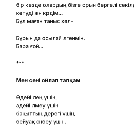
бір кезде олардың бізге орын бергелі секіл
кетуді жөн көрдім...
Бұл маған таныс хәл-
Бұрын да осылай өлгенмін!
Бара ғой...
***
Мен сені ойлап тапқам
Әдейі өлең үшін,
әдейі өлмеу үшін
бақыттың дерегі үшін,
бейуақ сөнбеу үшін.