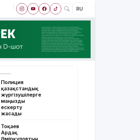
RU
Полиция
қазақстандық
жүргізушілерге
маңызды
ескерту
жасады
Тоқаев
Ардақ
Әмірқұловтың