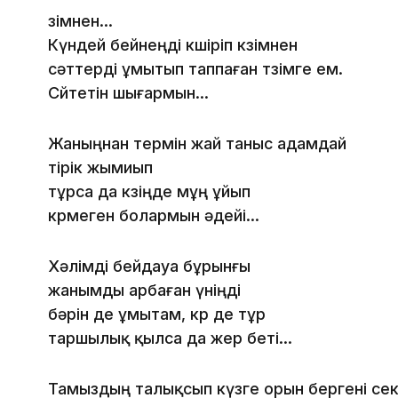
өзімнен...
Күндей бейнеңді көшіріп көзімнен
сәттерді ұмытып таппаған төзімге ем.
Сөйтетін шығармын...
Жаныңнан өтермін жай таныс адамдай
өтірік жымиып
тұрса да көзіңде мұң ұйып
көрмеген болармын әдейі...
Хәлімді бейдауа бұрынғы
жанымды арбаған үніңді
бәрін де ұмытам, көр де тұр
таршылық қылса да жер беті...
Тамыздың талықсып күзге орын бергені сек