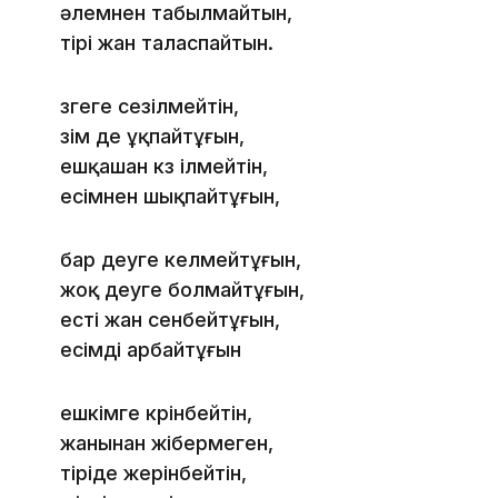
әлемнен табылмайтын,
тірі жан таласпайтын.
өзгеге сезілмейтін,
өзім де ұқпайтұғын,
ешқашан көз ілмейтін,
есімнен шықпайтұғын,
бар деуге келмейтұғын,
жоқ деуге болмайтұғын,
есті жан сенбейтұғын,
есімді арбайтұғын
ешкімге көрінбейтін,
жанынан жібермеген,
тіріде жерінбейтін,