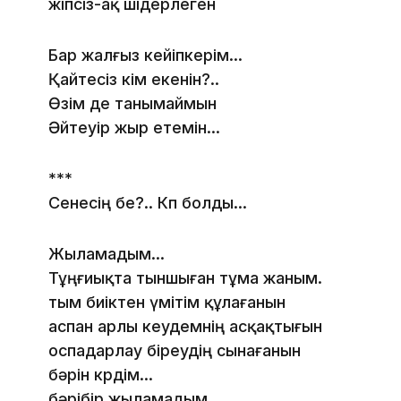
жіпсіз-ақ шідерлеген
Бар жалғыз кейіпкерім...
Қайтесіз кім екенін?..
Өзім де танымаймын
Әйтеуір жыр етемін...
***
Сенесің бе?.. Көөп болды...
Жыламадым...
Тұңғиықта тыншыған тұма жаным.
тым биіктен үмітім құлағанын
аспан арлы кеудемнің асқақтығын
оспадарлау біреудің сынағанын
бәрін көрдім...
бәрібір жыламадым.