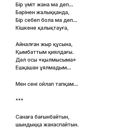
Бір үміт жана ма деп...
Бәрінен жалыққанда,
Бір себеп бола ма деп...
Кішкене қалықтауға,
Айналған жыр құсына,
Қымбаттым қиялдағы.
Дәл осы «қылмысыма»
Ешқашан ұялмадым...
Мен сені ойлап тапқам...
***
Санаға бағынбайтын,
шындыққа жанаспайтын.