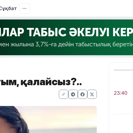
Сұқбат
ым, қалайсыз?..
23:40