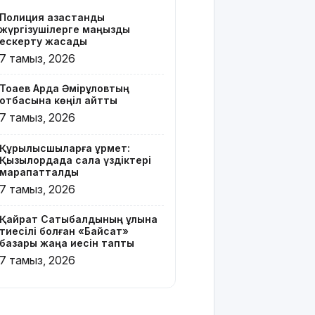
Z белгісі
Полиция қазақстандық
бар жейде
жүргізушілерге маңызды
киген
ескерту жасады
жолаушы
7 тамыз, 2026
қызу
талқыға
Тоқаев Ардақ Әмірқұловтың
түсті
отбасына көңіл айтты
7 тамыз, 2026
Президент
Солтүстік
Құрылысшыларға құрмет:
Қазақстан
Қызылордада сала үздіктері
облысының
марапатталды
90
7 тамыз, 2026
жылдығымен
құттықтады
Қайрат Сатыбалдының ұлына
тиесілі болған «Байсат»
Телефон
базары жаңа иесін тапты
алаяқтығының
7 тамыз, 2026
жаңа түрі
туралы
ескерту
жасалды