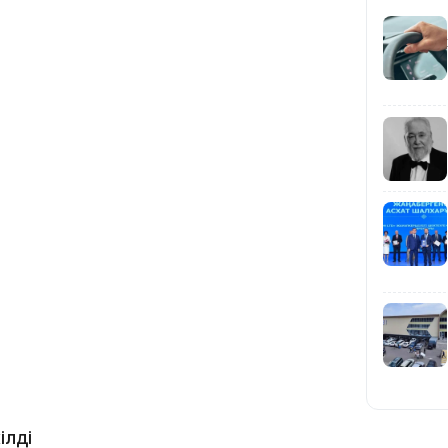
19:39
18:45
17:34
ілді