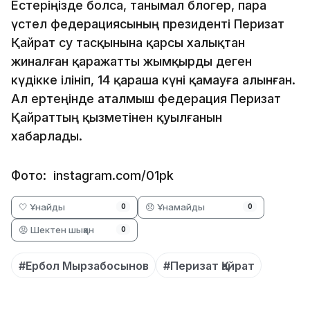
Естеріңізде болса, танымал блогер, пара
үстел федерациясының президенті Перизат
Қайрат су тасқынына қарсы халықтан
жиналған қаражатты жымқырды деген
күдікке ілініп, 14 қараша күні қамауға алынған.
Ал ертеңінде аталмыш федерация Перизат
Қайраттың қызметінен қуылғанын
хабарлады.
Фото: instagram.com/01pk
🤍 Ұнайды
😞 Ұнамайды
0
0
😡 Шектен шыққан
0
#Ербол Мырзабосынов
#Перизат Қайрат