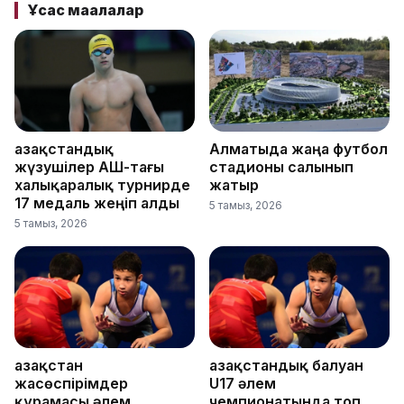
Ұқсас мақалалар
Қазақстандық
Алматыда жаңа футбол
жүзушілер АҚШ-тағы
стадионы салынып
халықаралық турнирде
жатыр
17 медаль жеңіп алды
5 тамыз, 2026
5 тамыз, 2026
Қазақстан
Қазақстандық балуан
жасөспірімдер
U17 әлем
құрамасы әлем
чемпионатында топ