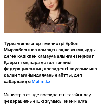
Туризм және спорт министрі Ербол
Мырзабосынов қомақты ақша жымқырды
деген күдікпен қамауға алынған Перизат
Қайраттың пара үстел теннисі
федерациясының президенті лауазымына
қалай тағайындалғанын айтты, деп
хабарлайды
Malim.kz
.
Министр өз сөзінде президентті тағайындау
федерацияның ішкі жұмысы екенін алға