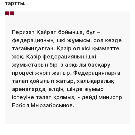
тартты.
Перизат Қайрат бойынша, бұл –
федерацияның ішкі жұмысы, сол кезде
тағайындалған. Қазір ол кісі қызметте
жоқ. Қазір федерацияның ішкі
жұмыстарын бір із арқылы басқару
процесі жүріп жатыр. Федерацияларға
талап қойылып жатыр, халықаралық
ареналарда, елдің ішінде жұмыс
істеуіне талап қоямыз, - дейді министр
Ербол Мырзабосынов.