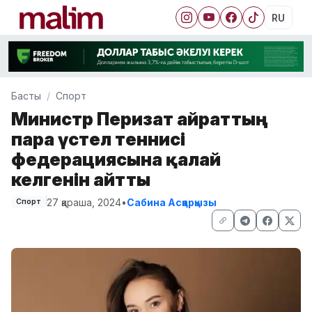
RU
Басты
Спорт
Министр Перизат Қайраттың
пара үстел теннисі
федерациясына қалай
келгенін айтты
27 қараша, 2024
•
Сабина Асқарқызы
Спорт