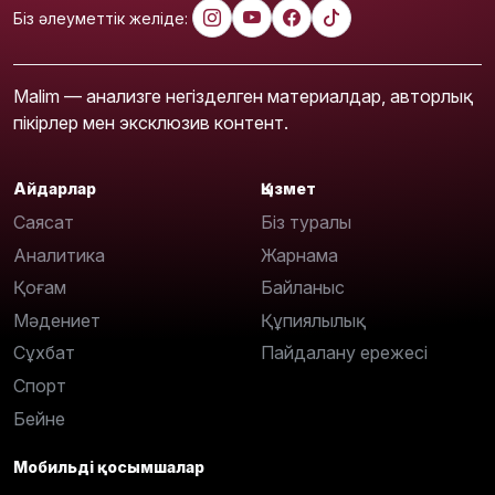
Біз әлеуметтік желіде:
Malim — анализге негізделген материалдар, авторлық
пікірлер мен эксклюзив контент.
Айдарлар
Қызмет
Саясат
Біз туралы
Аналитика
Жарнама
Қоғам
Байланыс
Мәдениет
Құпиялылық
Сұхбат
Пайдалану ережесі
Спорт
Бейне
Мобильді қосымшалар