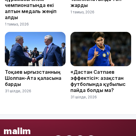
чемпионатында екі
жарды
алтын медаль жеңіп
1 тамыз, 2026
алды
1 тамыз, 2026
Тоқаев Қырғызстанның
«Дастан Сатпаев
Шолпан-Ата қаласына
эффектісі»: Қазақстан
барды
футболында құбылыс
пайда болды ма?
31 шілде, 2026
31 шілде, 2026
malim