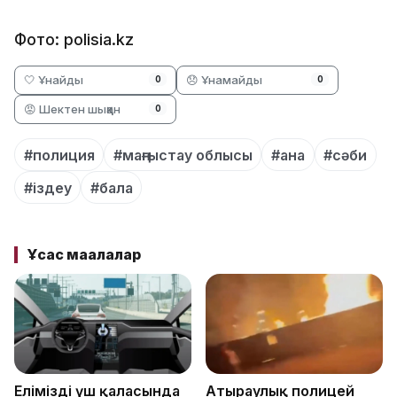
Фото: polisia.kz
🤍 Ұнайды
😞 Ұнамайды
0
0
😡 Шектен шыққан
0
#полиция
#маңғыстау облысы
#ана
#сәби
#іздеу
#бала
Ұқсас мақалалар
Еліміздің үш қаласында
Атыраулық полицей