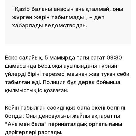
"Қазір баланың анасын анықталмай, оның
жүрген жерін табылмады", – деп
хабарлады ведомстводан.
Еске салайық, 5 мамырда таңғы сағат 09:30
шамасында Бесшоқы ауылындағы тұрғын
үйлердің бірінің терезесі маңынан жаңа туған сәби
табылған еді. Полиция бұл дерек бойынша
қылмыстық іс қозғаған.
Кейін табылған сәбидің қыз бала екені белгілі
болды. Оның денсаулығы жайлы ақпаратты
"Ана мен бала" перинаталдық орталығының
дәрігерлері растады.