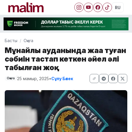
RU
Басты
Оқиға
Мұнайлы ауданында жаңа туған
сәбиін тастап кеткен әйел әлі
табылған жоқ
25 мамыр, 2025
•
Сұлу Бөлек
Оқиға