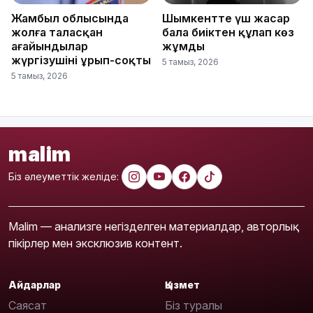
Жамбыл облысында
Шымкентте үш жасар
жолға таласқан
бала биіктен құлап көз
ағайындылар
жұмды
жүргізушіні ұрып-соқты
5 тамыз, 2026
5 тамыз, 2026
malim
Біз әлеуметтік желіде:
Malim — анализге негізделген материалдар, авторлық
пікірлер мен эксклюзив контент.
Айдарлар
Қызмет
Саясат
Біз туралы