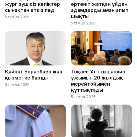
жүргізушісіз көліктер
өртеніп жатқан үйден
сынақтан өткізіледі
адамдарды аман алып
шықты
5 тамыз, 2026
5 тамыз, 2026
Қайрат Боранбаев жаңа
Тоқаев Ұлттық архив
қызметке барды
ұжымын 20 жылдық
мерейтойымен
5 тамыз, 2026
құттықтады
5 тамыз, 2026