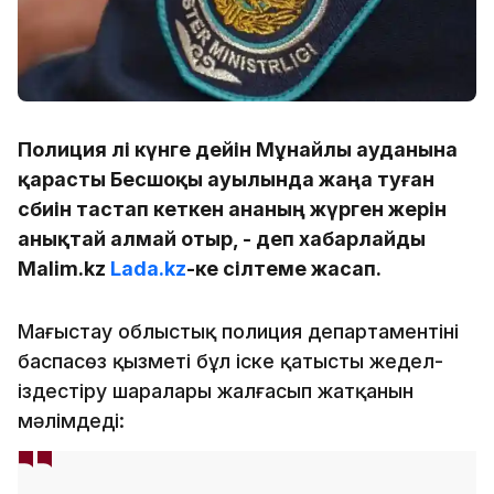
Полиция әлі күнге дейін Мұнайлы ауданына
қарасты Бесшоқы ауылында жаңа туған
сәбиін тастап кеткен ананың жүрген жерін
анықтай алмай отыр, - деп хабарлайды
Malim.kz
Lada.kz
-ке сілтеме жасап.
Маңғыстау облыстық полиция департаментінің
баспасөз қызметі бұл іске қатысты жедел-
іздестіру шаралары жалғасып жатқанын
мәлімдеді: