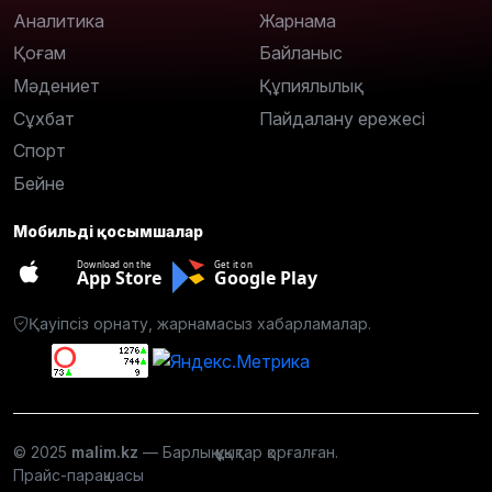
Аналитика
Жарнама
Қоғам
Байланыс
Мәдениет
Құпиялылық
Сұхбат
Пайдалану ережесі
Спорт
Бейне
Мобильді қосымшалар
Download on the
Get it on
App Store
Google Play
Қауіпсіз орнату, жарнамасыз хабарламалар.
© 2025
malim.kz
— Барлық құқықтар қорғалған.
Прайс-парақшасы