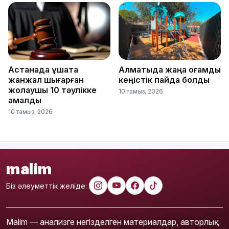
Астанада ұшақта
Алматыда жаңа қоғамдық
жанжал шығарған
кеңістік пайда болды
жолаушы 10 тәулікке
10 тамыз, 2026
қамалды
10 тамыз, 2026
malim
Біз әлеуметтік желіде:
Malim — анализге негізделген материалдар, авторлық