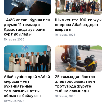
+44°C аптап, бұршақ пен
Шымкентте 100-ге жуық
дауыл: 11 тамызда
өнерпаз Абай әндерін
Қазақстанда ауа райы
шырқады
күрт құбылады
10 тамыз, 2026
10 тамыз, 2026
Абай күніне орай «Абай
25 тамыздан бастап
мұрасы – ұлт
электросамокатпен
руханиятының
тротуарда жүруге
темірқазығы» атты
тыйым салынады
облыстық байқау өтті
10 тамыз, 2026
10 тамыз, 2026