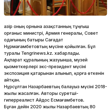
Қазір оның орнына Қазақстанның тұңғыш
Қорғаныс министрі, Армия генералы, Совет
одағының батыры Сағадат
Нұрмағамбетовтың мүсіне қойылған. Бұл
туралы Tengrinews.kz. хабарлады.
Ақпарат құралының жазуынша, музей
қызметкерлері экс-президент мүсіні
экспозиция қатарынан алынып, қорға өткенін
айтқан.
Нұрсұлтан Назарбаевтың балауыз мүсіні 2018-
жылы жасалған. Авторы суретші-
гиперреалист Айдос Есмағамбетов.
Бұған дейін 2020 жылы Назарбаевтың 80