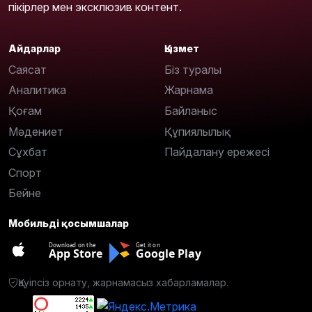
пікірлер мен эксклюзив контент.
Айдарлар
Қызмет
Саясат
Біз туралы
Аналитика
Жарнама
Қоғам
Байланыс
Мәдениет
Құпиялылық
Сұхбат
Пайдалану ережесі
Спорт
Бейне
Мобильді қосымшалар
Download on the
Get it on
App Store
Google Play
Қауіпсіз орнату, жарнамасыз хабарламалар.