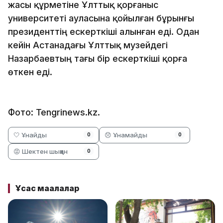
жасы құрметіне Ұлттық қорғаныс
университеті ауласына қойылған бұрынғы
президенттің ескерткіші алынған еді. Одан
кейін Астанадағы Ұлттық музейдегі
Назарбаевтың тағы бір ескерткіші қорға
өткен еді.
Фото: Tengrinews.kz.
🤍 Ұнайды
😞 Ұнамайды
0
0
😡 Шектен шыққан
0
Ұқсас мақалалар