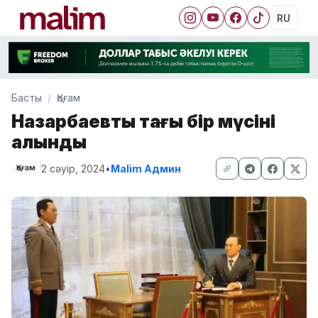
RU
Басты
Қоғам
Назарбаевтың тағы бір мүсіні
алынды
2 сәуір, 2024
•
Malim Админ
Қоғам