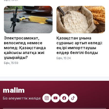
Электросамокат,
Қазақстан ұнына
велосипед немесе
сұраныс артып келеді:
мопед: Қазақстанда
ең ірі импорттаушы
қайсысы апатқа жиі
елдер белгілі болды
ұшырайды?
Бүгін, 15:24
Бүгін, 15:59
malim
Біз әлеуметтік желіде: