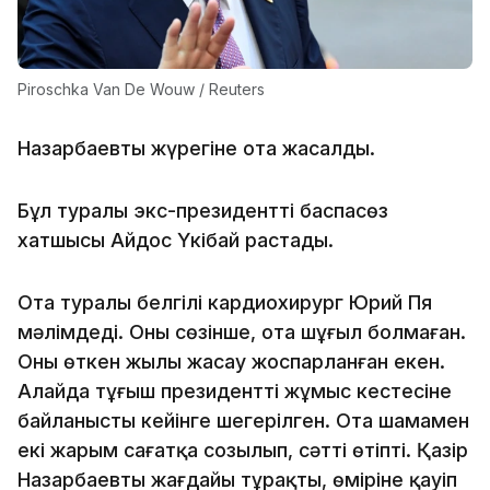
Piroschka Van De Wouw / Reuters
Назарбаевтың жүрегіне ота жасалды.
Бұл туралы экс-президенттің баспасөз
хатшысы Айдос Үкібай растады.
Ота туралы белгілі кардиохирург Юрий Пя
мәлімдеді. Оның сөзінше, ота шұғыл болмаған.
Оны өткен жылы жасау жоспарланған екен.
Алайда тұңғыш президенттің жұмыс кестесіне
байланысты кейінге шегерілген. Ота шамамен
екі жарым сағатқа созылып, сәтті өтіпті. Қазір
Назарбаевтың жағдайы тұрақты, өміріне қауіп