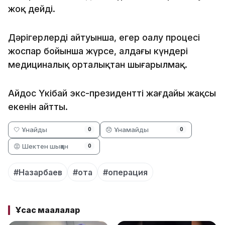
жоқ дейді.
Дәрігерлердің айтуынша, егер оңалу процесі
жоспар бойынша жүрсе, алдағы күндері
медициналық орталықтан шығарылмақ.
Айдос Үкібай экс-президенттің жағдайы жақсы
екенін айтты.
🤍 Ұнайды
😞 Ұнамайды
0
0
😡 Шектен шыққан
0
#Назарбаев
#ота
#операция
Ұқсас мақалалар