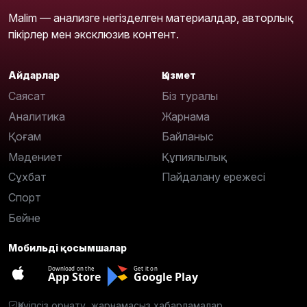
Malim — анализге негізделген материалдар, авторлық
пікірлер мен эксклюзив контент.
Айдарлар
Қызмет
Саясат
Біз туралы
Аналитика
Жарнама
Қоғам
Байланыс
Мәдениет
Құпиялылық
Сұхбат
Пайдалану ережесі
Спорт
Бейне
Мобильді қосымшалар
Download on the
Get it on
App Store
Google Play
Қауіпсіз орнату, жарнамасыз хабарламалар.