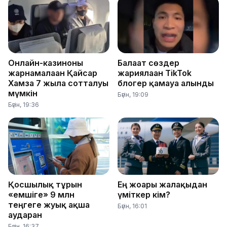
Онлайн-казиноны
Балағат сөздер
жарнамалаған Қайсар
жариялаған TikTok
Хамза 7 жылға сотталуы
блогер қамауға алынды
мүмкін
Бүгін, 19:09
Бүгін, 19:36
Қосшылық тұрғын
Ең жоғары жалақыдан
«емшіге» 9 млн
үміткер кім?
теңгеге жуық ақша
Бүгін, 16:01
аударған
Бүгін, 16:37