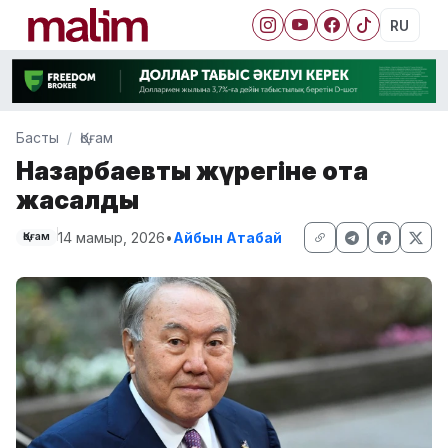
RU
Басты
Қоғам
Назарбаевтың жүрегіне ота
жасалды
14 мамыр, 2026
•
Айбын Атабай
Қоғам