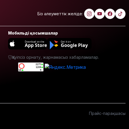
Жасанды
Біз әлеуметтік желіде:
интеллектіні
өшіруге
міндеттейтін
болып
Мобильді қосымшалар
жатыр
Download on the
Get it on
App Store
Google Play
Грант
иегерлерінің
Қауіпсіз орнату, жарнамасыз хабарламалар.
тізімі шықты
Белгілі
блогер
Астанада
былапыт
сөз айтқаны
үшін
қамауға
алынды
Прайс-парақшасы
Мектеп