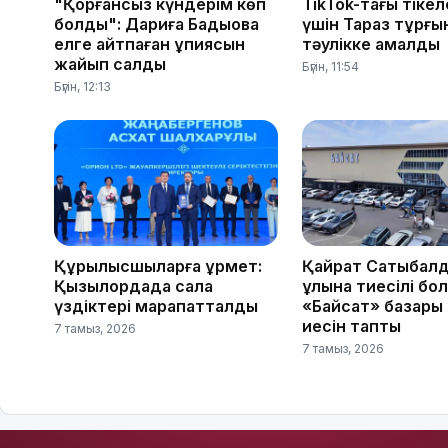
"Қорғансыз күндерім көп
TikTok-тағы тікел
болды": Дариға Бадықова
үшін Тараз тұрғы
елге айтпаған құпиясын
тәулікке қамалды
жайып салды
Бүгін, 11:54
Бүгін, 12:13
Құрылысшыларға құрмет:
Қайрат Сатыбал
Қызылордада сала
ұлына тиесілі бо
үздіктері марапатталды
«Байсат» базары
иесін тапты
7 тамыз, 2026
7 тамыз, 2026