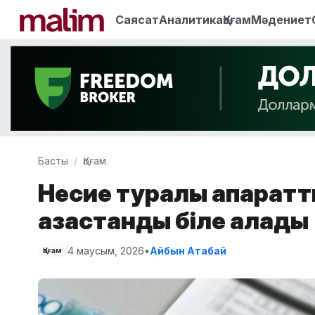
Саясат
Аналитика
Қоғам
Мәдениет
Басты
Қоғам
Несие туралы ақпаратт
қазақстандық біле алады
4 маусым, 2026
•
Айбын Атабай
Қоғам