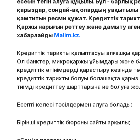
есебін тегін алуға құқылы. Бұл - барлық 
қарыздар, сондай-ақ олардың уақытылы
қамтитын ресми құжат. Кредиттік тарихт
Қаржы нарығын реттеу және дамыту агент
хабарлайды
Malim.kz.
Кредиттік тарихтың қалыптасуы алғашқы қа
Ол банктер, микроқаржы ұйымдары және ба
кредиттік өтінімдерді қарастыру кезінде тө
кредиттік тарихтың болуы болашақта қарыз 
тиімді кредиттеу шарттарына ие болуға жо
Есепті келесі тәсілдермен алуға болады:
Бірінші кредиттік бюроның сайты арқылы;