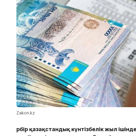
Zakon.kz
Әрбір қазақстандық күнтізбелік жыл ішінде