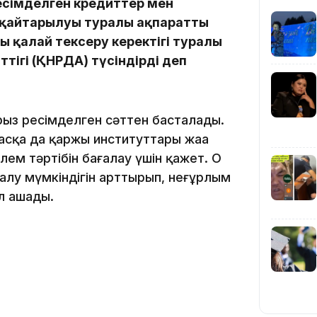
ресімделген кредиттер мен
 қайтарылуы туралы ақпаратты
ы қалай тексеру керектігі туралы
тігі (ҚНРДА) түсіндірді деп
09:36
рыз ресімделген сәттен басталады.
сқа да қаржы институттары жаңа
лем тәртібін бағалау үшін қажет. Оң
алу мүмкіндігін арттырып, неғұрлым
л ашады.
08:36
23:40