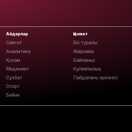
15:33
Айдарлар
Қызмет
Саясат
Біз туралы
Аналитика
Жарнама
15:04
Қоғам
Байланыс
Мәдениет
Құпиялылық
Сұхбат
Пайдалану ережесі
Спорт
Бейне
14:10