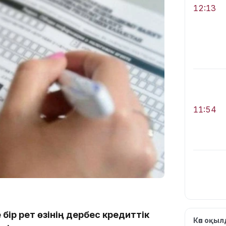
12:13
11:54
10:56
 бір рет өзінің дербес кредиттік
Көп оқы