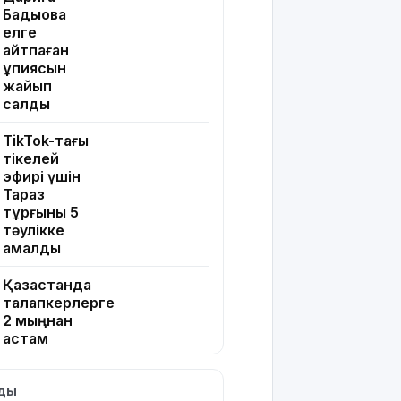
Бадықова
елге
айтпаған
құпиясын
жайып
салды
TikTok-тағы
тікелей
эфирі үшін
Тараз
тұрғыны 5
тәулікке
қамалды
Қазақстанда
талапкерлерге
2 мыңнан
астам
грант
ұсынылады:
лды
Кімдер