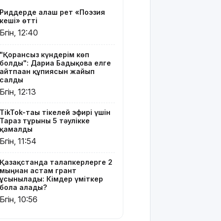
үміткер
Риддерде алғаш рет «Поэзия
бола
кеші» өтті
алады?
Бүгін, 12:40
ЕО мен
Украина
"Қорғансыз күндерім көп
болды": Дариға Бадықова елге
АҚШ-тың
айтпаған құпиясын жайып
Ресейге
салды
қарсы жаңа
Бүгін, 12:13
санкцияларын
қолдады
TikTok-тағы тікелей эфирі үшін
Тараз тұрғыны 5 тәулікке
8 тамызға
қамалды
арналған
Бүгін, 11:54
ауа райы
болжамы
Қазақстанда талапкерлерге 2
мыңнан астам грант
Полиция
ұсынылады: Кімдер үміткер
қазақстандық
бола алады?
жүргізушілерге
Бүгін, 10:56
маңызды
ескерту