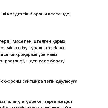
ші кредиттік бюроның кеңсесінде;
21:59
ктерді, мәселен, өтелген қарыз
рзімін өткізу туралы жазбаны
21:00
немесе микроқаржы ұйымына
н растаңыз", - деп кеңес береді
ік бюроның сайтында тегін дауласуға
20:52
имал алаяқтық әрекеттерге жедел
ау" қызметін қосу ұсынылады. Ол