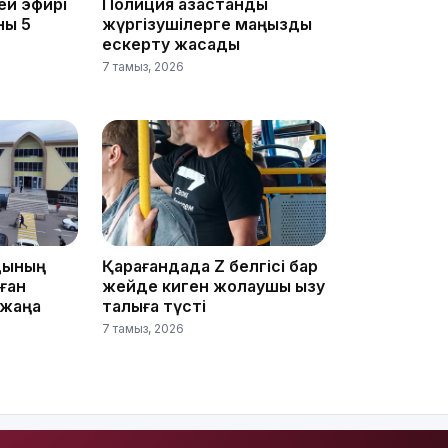
ей эфирі
Полиция қазақстандық
ны 5
жүргізушілерге маңызды
ескерту жасады
7 тамыз, 2026
16:34
16:33
дының
Қарағандада Z белгісі бар
лған
жейде киген жолаушы қызу
 жаңа
талқыға түсті
7 тамыз, 2026
16:01