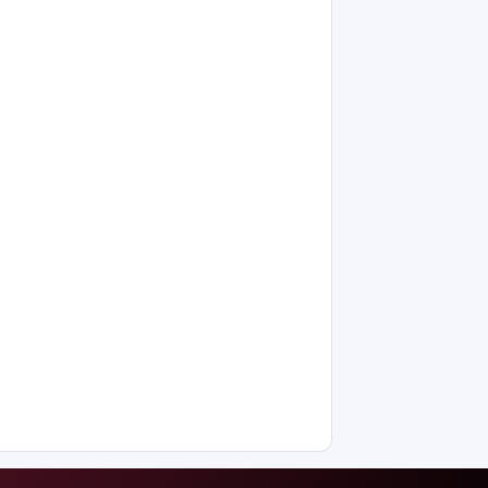
ескерту
жасалды
Қазақстандағы
ең қымбат
мамандықтар
– 2026: оқу
ақысы
қанша?
Ұлдана
Мырзуанға
қатысты іс
сотқа
жолданды
Аптаптан
қашқандар:
«Жел
үңгірі»
хитке
айналды