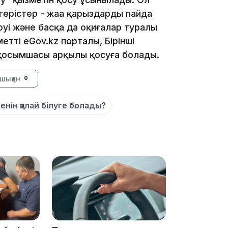
згерістер - жаңа қарыздардың пайда
еруі және басқа да оқиғалар туралы
етті eGov.kz порталы, Бірінші
 қосымшасы арқылы қосуға болады.
19:39
шыққан
0
кенін қалай білуге болады?
18:45
17:34