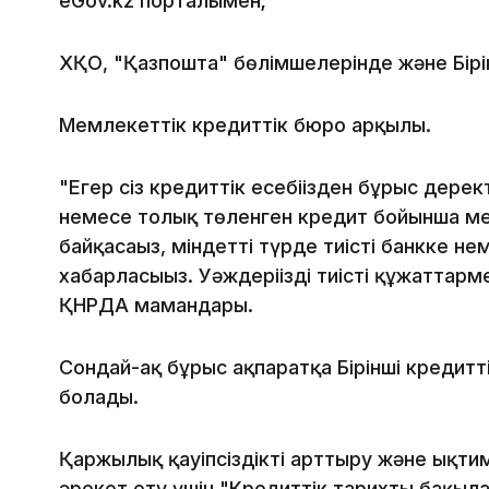
eGov.kz порталымен;
ХҚО, "Қазпошта" бөлімшелерінде және Бірін
Мемлекеттік кредиттік бюро арқылы.
"Егер сіз кредиттік есебіңізден бұрыс дере
немесе толық төленген кредит бойынша ме
байқасаңыз, міндетті түрде тиісті банкке 
хабарласыңыз. Уәждеріңізді тиісті құжаттарме
ҚНРДА мамандары.
Сондай-ақ бұрыс ақпаратқа Бірінші кредитт
болады.
Қаржылық қауіпсіздікті арттыру және ықт
әрекет ету үшін "Кредиттік тарихты бақыл