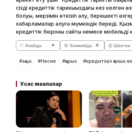
сіздің кредиттік тарихыңыздағы кез келген ө
болуы, мерзімін өткізіп алу, берешектің өзг
хабарламалар алуға мүмкіндік береді. Қызм
кредиттік бюроның сайты немесе мобильді
🤍 Ұнайды
😞 Ұнамайды
😡 Шектен 
0
0
#ақша
#Несие
#қарыз
#кредитіңіз қанша е
Ұқсас мақалалар