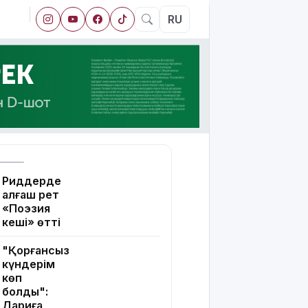
RU
Риддерде
алғаш рет
«Поэзия
кеші» өтті
"Қорғансыз
күндерім
көп
болды":
Дариға