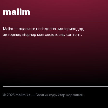
malim
Malim — анализге негізделген материалдар,
авторлық пікірлер мен эксклюзив контент.
© 2025
malim.kz
— Барлық құқықтар қорғалған.