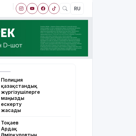
RU
Полиция
қазақстандық
жүргізушілерге
маңызды
ескерту
жасады
Тоқаев
Ардақ
Әмірқұловтың