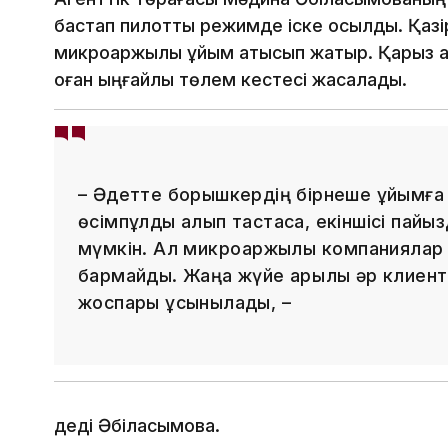
бастап пилоттық режимде іске қосылды. Қазір
микроқаржылық ұйым қатысып жатыр. Қарыз а
оған ыңғайлы төлем кестесі жасалады.
– Әдетте борышкердің бірнеше ұйымға 
өсімпұлды алып тастаса, екіншісі пайы
мүмкін. Ал микроқаржылық компаниялар
бармайды. Жаңа жүйе арқылы әр клиент
жоспары ұсынылады, –
деді Әбілқасымова.