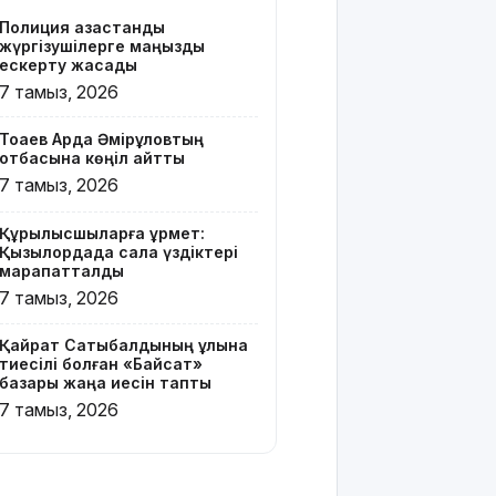
Z белгісі
Полиция қазақстандық
бар жейде
жүргізушілерге маңызды
киген
ескерту жасады
жолаушы
7 тамыз, 2026
қызу
талқыға
Тоқаев Ардақ Әмірқұловтың
түсті
отбасына көңіл айтты
7 тамыз, 2026
Президент
Солтүстік
Құрылысшыларға құрмет:
Қазақстан
Қызылордада сала үздіктері
облысының
марапатталды
90
7 тамыз, 2026
жылдығымен
құттықтады
Қайрат Сатыбалдының ұлына
тиесілі болған «Байсат»
Телефон
базары жаңа иесін тапты
алаяқтығының
7 тамыз, 2026
жаңа түрі
туралы
ескерту
жасалды