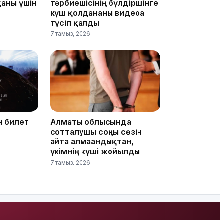
қаны үшін
тәрбиешісінің бүлдіршінге
күш қолданғаны видеоға
түсіп қалды
7 тамыз, 2026
13:14
н билет
Алматы облысында
сотталушы соңғы сөзін
13:08
айта алмағандықтан,
үкімнің күші жойылды
7 тамыз, 2026
12:35