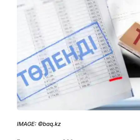
IMAGE: ©baq.kz