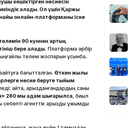
ушы кешіктірген несиесін
үмкіндік алады. Ол үшін Қаржы
рнайы онлайн-платформаны іске
19:39
төлемін 90 күннен артық
өтініш бере алады.
Платформа әрбір
 ыңғайлы төлем жоспарын ұсынбақ.
18:45
зайтуға бағытталған.
Өткен жылы
ерлерге несие беруге тыйым
ді: қайта, қарызданғандардың саны
н» 280 мың адам шығарылса
, биыл
ы себепті агенттік қарызды ұжымдық
17:34
 айтуынша, жаңа жүйе 1 тамыздан