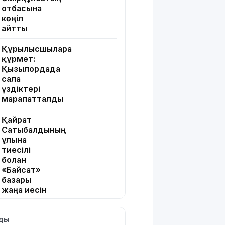
отбасына
көңіл
айтты
Құрылысшыларға
құрмет:
Қызылордада
сала
үздіктері
марапатталды
Қайрат
Сатыбалдының
ұлына
тиесілі
болған
«Байсат»
базары
жаңа иесін
тапты
лды
Қарағандада