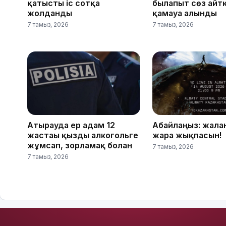
қатысты іс сотқа
былапыт сөз айт
жолданды
қамауға алынды
7 тамыз, 2026
7 тамыз, 2026
Атырауда ер адам 12
Абайлаңыз: жалға
жастағы қызды алкогольге
жарға жықпасын!
жұмсап, зорламақ болған
7 тамыз, 2026
7 тамыз, 2026