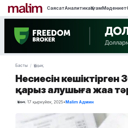
Саясат
Аналитика
Қоғам
Мәдениет
Басты
Құқық
Несиесін кешіктірген 
қарыз алушыға жаңа т
17 қыркүйек, 2025
•
Malim Админ
Құқық