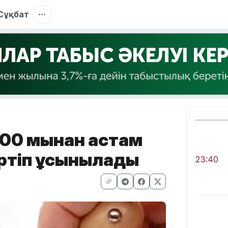
Сұқбат
300 мыңнан астам
әртіп ұсынылады
23:40