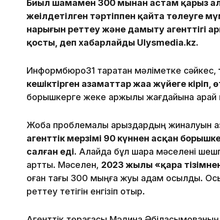
Биыл шамамен 300 мыңнан астам қарыз ал
жеңілдетілген тәртіппен қайта төлеуге м
нарығын реттеу және дамыту агенттігі а
қосты, деп хабарлайды Ulysmedia.kz.
Информбюро31 таратқан мәліметке сәйкес,
кешіктірген азаматтар жаңа жүйеге кіріп, 
борышкерге жеке қаржылық жағдайына қарай
Жоба проблемалық қарыздардың жиналуын а
агенттік мерзімі 90 күннен асқан борышк
салған еді.
Алайда бұл шара мәселені шешпе
артты. Мәселен,
2023 жылы «қара тізімне
оған тағы 300 мыңға жуық адам қосылды. Ос
реттеу тетігін енгізіп отыр.
Агенттік төрағасы Мәдина Әбілқасымованың