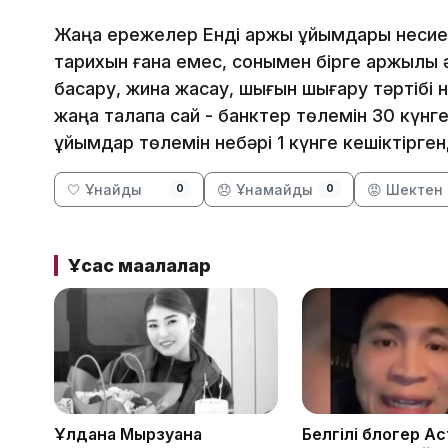
Жаңа ережелер Енді қаржы ұйымдары несие
тарихын ғана емес, сонымен бірге қаржылық
басқару, жинақ жасау, шығын шығару тәртібі
жаңа талапқа сай - банктер төлемін 30 күнг
ұйымдар төлемін небәрі 1 күнге кешіктірге
🤍 Ұнайды
😞 Ұнамайды
😡 Шектен 
0
0
Ұқсас мақалалар
Ұлдана Мырзуанға
Белгілі блогер А