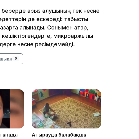
15:33
 берерде қарыз алушының тек несие
 әдеттерін де ескереді: табысты
 назарға алынады. Сонымен қатар,
е кешіктіргендерге, микроқаржылық
ндерге несие рәсімдемейді.
15:04
шыққан
0
14:10
станада
Атырауда балабақша