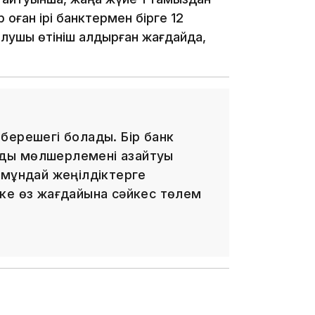
 оған ірі банктермен бірге 12
лушы өтініш қалдырған жағдайда,
16:34
берешегі болады. Бір банк
16:33
здық мөлшерлемені азайтуы
 мұндай жеңілдіктерге
ке өз жағдайына сәйкес төлем
16:01