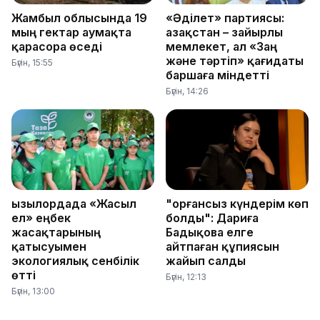
Жамбыл облысында 19
«Әділет» партиясы:
мың гектар аумақта
Қазақстан – зайырлы
қарасора өседі
мемлекет, ал «Заң
және тәртіп» қағидаты
Бүгін, 15:55
баршаға міндетті
Бүгін, 14:26
Қызылордада «Жасыл
"Қорғансыз күндерім көп
ел» еңбек
болды": Дариға
жасақтарының
Бадықова елге
қатысуымен
айтпаған құпиясын
экологиялық сенбілік
жайып салды
өтті
Бүгін, 12:13
Бүгін, 13:00