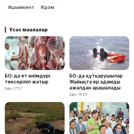
#шымкент
#дом
Ұқсас мақалалар
БҚО-да ет өнімдері
БҚО-да құтқарушылар
тексеріліп жатыр
Жайықта ер адамды
ажалдан арашалады
Бүгін, 17:57
Бүгін, 16:59