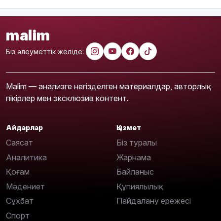
malim
Біз әлеуметтік желіде:
Malim — анализге негізделген материалдар, авторлық
пікірлер мен эксклюзив контент.
Айдарлар
Қызмет
Саясат
Біз туралы
Аналитика
Жарнама
Қоғам
Байланыс
Мәдениет
Құпиялылық
Сұхбат
Пайдалану ережесі
Спорт