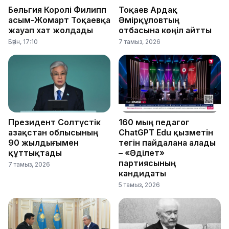
Бельгия Королі Филипп
Тоқаев Ардақ
Қасым-Жомарт Тоқаевқа
Әмірқұловтың
жауап хат жолдады
отбасына көңіл айтты
Бүгін, 17:10
7 тамыз, 2026
Президент Солтүстік
160 мың педагог
Қазақстан облысының
ChatGPT Edu қызметін
90 жылдығымен
тегін пайдалана алады
құттықтады
– «Әділет»
партиясының
7 тамыз, 2026
кандидаты
5 тамыз, 2026