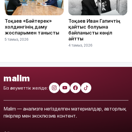
Тоқаев «Бәйтерек»
Тоқаев Иван Гапичтің
холдингінің даму
қайтыс болуына
жоспарымен танысты
байланысты көңіл
айтты
5 тамыз, 2026
4 тамыз, 2026
malim
Біз әлеуметтік желіде:
Malim — анализге негізделген материалдар, авторлық
пікірлер мен эксклюзив контент.