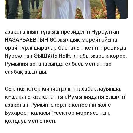
Қазақстанның тұңғыш президенті Нұрсұлтан
НАЗАРБАЕВТЫҢ 80 жылдық мерейтойына
орай түрлі шаралар басталып кетті. Грецияда
Нұрсұлтан ӘБІШҰЛЫНЫҢ кітабы жарық көрсе,
Румыния астанасында елбасымен аттас
саябақ ашылды.
Сыртқы істер министрлігінің хабарлауынша,
іс-шараны Қазақстанның Румыниядағы Елшілігі
Қазақстан-Румын Іскерлік кеңесінің және
Бухарест қаласы 1-сектор мэриясының
қолдауымен өткен.