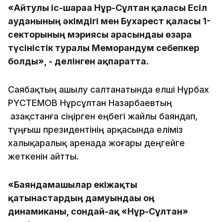
«Айтулы іс-шараға Нұр-Сұлтан қаласы Есіл
ауданының әкімдігі мен Бухарест қаласы 1-
секторының мэриясы арасындағы өзара
түсіністік туралы Меморандум себепкер
болды», - делінген ақпаратта.
Саябақтың ашылу салтанатында елші Нұрбах
РҮСТЕМОВ Нұрсұлтан Назарбаевтың
Қазақстанға сіңірген еңбегі жайлы баяндап,
тұңғыш президентінің арқасында еліміз
халықаралық аренада жоғары деңгейге
жеткенін айтты.
«Баяндамашылар екіжақты
қатынастардың дамуындағы оң
динамиканы, сондай-ақ «Нұр-Сұлтан»