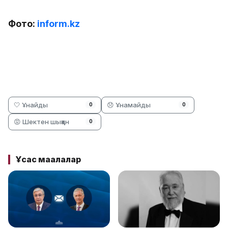
Фото:
inform.kz
🤍 Ұнайды
😞 Ұнамайды
0
0
😡 Шектен шыққан
0
Ұқсас мақалалар