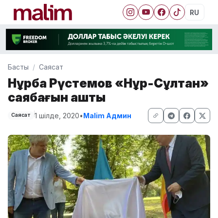
RU
Басты
Саясат
Нұрбақ Рүстемов «Нұр-Сұлтан»
саябағын ашты
1 шілде, 2020
•
Malim Админ
Саясат