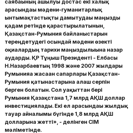
саябағының ашылуы достас екі халық
арасындағы мәдени-гуманитарлық
ынтымақтастықты дамытудағы маңызды
қадам ретінде қарастырылатынын,
Қазақстан-Румыния байланыстарын
тереңдетудегі осындай мәдени өзекті
оқиғалардың тарихи маңыздылығына назар
аударды. ҚР Тұңғыш Президенті - Елбасы
Н.Назарбаевтың 1998 және 2007 жылдары
Румынияға жасаған сапарлары Қазақстан-
Румыния қатынастарына алғаш серпін
берген болатын. Сол уақыттан бері
Румыния Қазақстанға 1,7 млрд АҚШ доллар
инвестициялады. Екі ел арасындағы жылдық
тауар айналымы бүгінде 1,8 млрд АҚШ
долларына жетті», - делінген СІМ
мәліметінде.