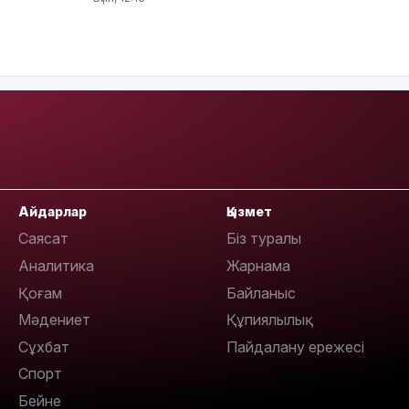
10:56
09:36
Айдарлар
Қызмет
Саясат
Біз туралы
Аналитика
Жарнама
Қоғам
Байланыс
08:36
Мәдениет
Құпиялылық
Сұхбат
Пайдалану ережесі
Спорт
Бейне