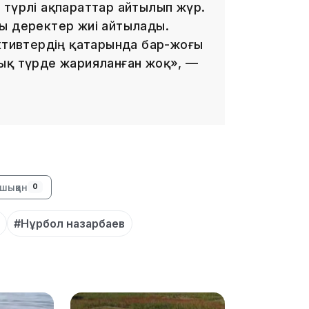
 түрлі ақпараттар айтылып жүр.
13:39
ы деректер жиі айтылады.
активтердің қатарында бар-жоғы
 ашық түрде жарияланған жоқ», —
13:00
шыққан
0
#Нұрбол назарбаев
12:40