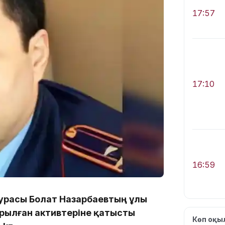
17:57
17:10
16:59
турасы Болат Назарбаевтың ұлы
рылған активтеріне қатысты
Көп оқ