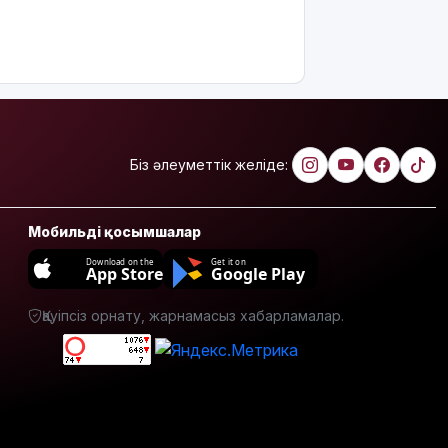
грант
ұсынылады:
Кімдер
үміткер
бола
алады?
ЕО мен
Біз әлеуметтік желіде:
Украина
АҚШ-тың
Ресейге
Мобильді қосымшалар
қарсы жаңа
санкцияларын
Download on the
Get it on
App Store
Google Play
қолдады
8 тамызға
Қауіпсіз орнату, жарнамасыз хабарламалар.
арналған
ауа райы
болжамы
Полиция
қазақстандық