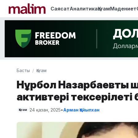
Саясат
Аналитика
Қоғам
Мәдениет
Басты
Қоғам
Нұрбол Назарбаевтың 
активтері тексерілеті
24 қазан, 2025
•
Арман Қайыпхан
Қоғам