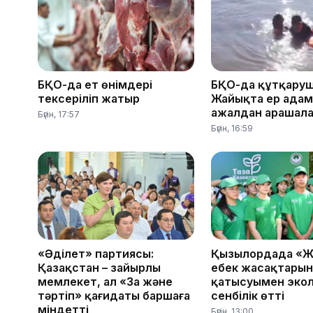
БҚО-да ет өнімдері
БҚО-да құтқару
тексеріліп жатыр
Жайықта ер ада
ажалдан арашал
Бүгін, 17:57
Бүгін, 16:59
«Әділет» партиясы:
Қызылордада «Ж
Қазақстан – зайырлы
еңбек жасақтарын
мемлекет, ал «Заң және
қатысуымен эко
тәртіп» қағидаты баршаға
сенбілік өтті
міндетті
Бүгін, 13:00