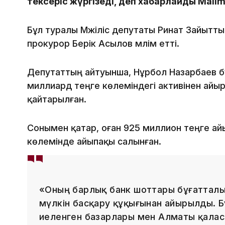
тексеріс жүргізеді, деп хабарлайды Malim
Бұл туралы Мәжіліс депутаты Ринат Зайытт
прокурор Берік Асылов мәлім етті.
Депутаттың айтуынша, Нұрбол Назарбаев бұ
миллиард теңге көлеміндегі активінен айы
қайтарылған.
Сонымен қатар, оған 925 миллион теңге ай
көлемінде айыпақы салынған.
«Оның барлық банк шоттары бұғатталып
мүлкін басқару құқығынан айырылды. Б
иеленген базарлары мен Алматы қалас