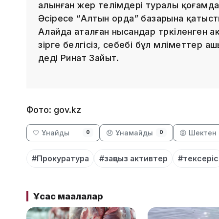
алынған жер телімдері туралы қоғамда
Әсіресе “Алтын орда” базарына қатыст
Алайда аталған нысандар тәркіленген 
әзірге белгісіз, себебі бұл мәліметтер
деді Ринат Зайыт.
Фото: gov.kz
🤍 Ұнайды
😞 Ұнамайды
😡 Шектен 
0
0
#Прокуратура
#заңсыз активтер
#тексеріс
Ұқсас мақалалар