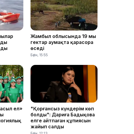
12:13
шылар
Жамбыл облысында 19 мың
мды
гектар аумақта қарасора
ады
өседі
Бүгін, 15:55
11:54
асыл ел»
"Қорғансыз күндерім көп
ың
болды": Дариға Бадықова
логиялық
елге айтпаған құпиясын
жайып салды
Бүгін, 12:13