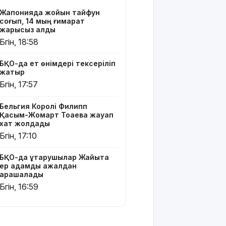
19 мың
Жапонияда жойқын тайфун
гектар
соғып, 14 мың ғимарат
аумақта
жарықсыз қалды
қарасора
Бүгін, 18:58
өседі
БҚО-да ет өнімдері тексеріліп
«Әділет»
жатыр
партиясы:
Бүгін, 17:57
Қазақстан
– зайырлы
Бельгия Королі Филипп
мемлекет,
Қасым-Жомарт Тоқаевқа жауап
ал «Заң
хат жолдады
және
Бүгін, 17:10
тәртіп»
қағидаты
баршаға
БҚО-да құтқарушылар Жайықта
ер адамды ажалдан
міндетті
арашалады
Бүгін, 16:59
Украина
Сызрань
және
Кубаньдағы