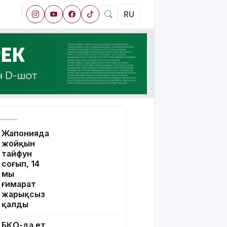
RU
Жапонияда
жойқын
тайфун
соғып, 14
мың
ғимарат
жарықсыз
қалды
БҚО-да ет