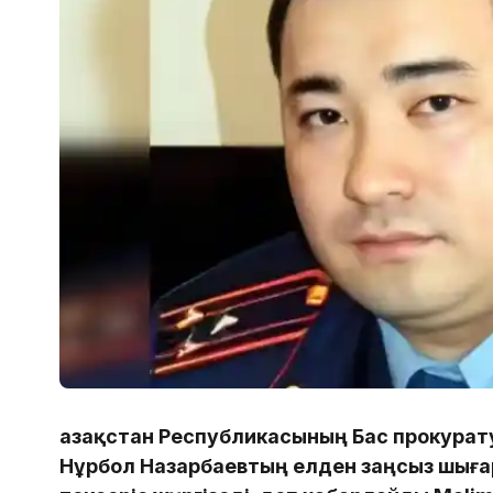
Қазақстан Республикасының Бас прокура
Нұрбол Назарбаевтың елден заңсыз шыға