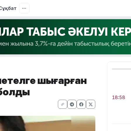
Сұқбат
шетелге шығарған
 болды
18:58