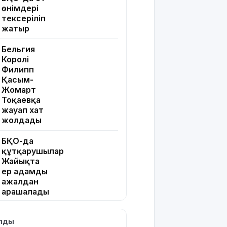
өнімдері
тексеріліп
жатыр
Бельгия
Королі
Филипп
Қасым-
Жомарт
Тоқаевқа
жауап хат
жолдады
БҚО-да
құтқарушылар
Жайықта
ер адамды
ажалдан
арашалады
Жамбыл
ылды
облысында