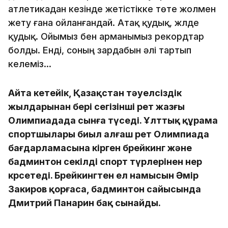
атлетикадан кезінде жетістікке төте жолмен
жету ғана ойланғандай. Атақ қудық, жүлде
қудық. Ойымыз бен арманымыз рекордтар
болды. Енді, соның зардабын әлі тартып
келеміз...
Айта кетейік, Қазақстан тәуелсіздік
жылдарынан бері сегізінші рет жазғы
Олимпиадада сынға түседі. Ұлттық құрама
спортшылары биыл алғаш рет Олимпиада
бағдарламасына кірген брейкинг және
бадминтон секілді спорт түрлерінен өнер
көрсетеді. Брейкингтен ел намысын Әмір
Закиров қорғаса, бадминтон сайысында
Дмитрий Панарин бақ сынайды.