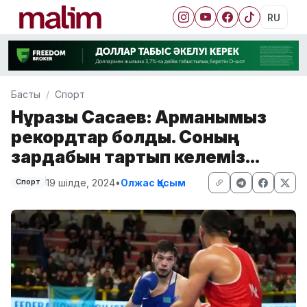
RU
Басты
Спорт
Нұрғазы Сасаев: Арманымыз
рекордтар болды. Соның
зардабын тартып келеміз...
19 шілде, 2024
•
Олжас Қасым
Спорт