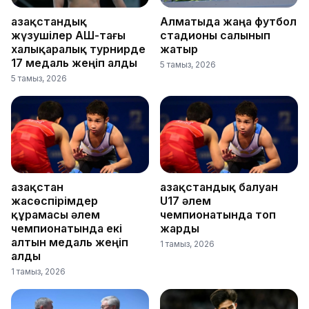
Қазақстандық
Алматыда жаңа футбол
жүзушілер АҚШ-тағы
стадионы салынып
халықаралық турнирде
жатыр
17 медаль жеңіп алды
5 тамыз, 2026
5 тамыз, 2026
Қазақстан
Қазақстандық балуан
жасөспірімдер
U17 әлем
құрамасы әлем
чемпионатында топ
чемпионатында екі
жарды
алтын медаль жеңіп
1 тамыз, 2026
алды
1 тамыз, 2026