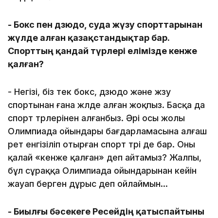
- Бокс пен дзюдо, суда жүзу спорттарынан
жүлде алған қазақстандықтар бар.
Спорттың қандай түрлері елімізде кенже
қалған?
- Негізі, біз тек бокс, дзюдо және жүзу
спортынан ғана жүлде алған жоқпыз. Басқа да
спорт түрлерінен алғанбыз. Әрі осы жолы
Олимпиада ойындары бағдарламасына алғаш
рет енгізіліп отырған спорт түрі де бар. Оны
қалай «кенже қалған» деп айтамыз? Жалпы,
бұл сұраққа Олимпиада ойындарынан кейін
жауап берген дұрыс деп ойлаймын...
- Биылғы бәсекеге Ресейдің қатыспайтыны