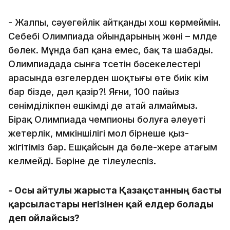
- Жалпы, сәуегейлік айтқанды хош көрмеймін.
Себебі Олимпиада ойындарының жөні – мүлде
бөлек. Мұнда бап қана емес, бақ та шабады.
Олимпиадада сынға түсетін бәсекелестері
арасында өзгелерден шоқтығы өте биік кім
бар бізде, дәл қазір?! Яғни, 100 пайыз
сенімділікпен ешкімді де атай алмаймыз.
Бірақ Олимпиада чемпионы болуға әлеуеті
жетерлік, мүмкіншілігі мол бірнеше қыз-
жігітіміз бар. Ешқайсын да бөле-жере атағым
келмейді. Бәріне де тілеулеспіз.
- Осы айтулы жарыста Қазақстанның басты
қарсыластары негізінен қай елдер болады
деп ойлайсыз?