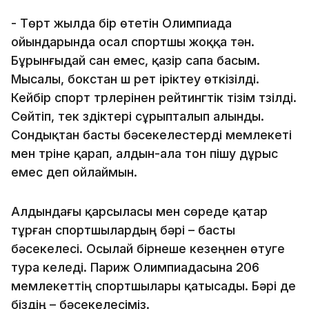
- Төрт жылда бір өтетін Олимпиада
ойындарында осал спортшы жоққа тән.
Бұрынғыдай сан емес, қазір сапа басым.
Мысалы, бокстан үш рет іріктеу өткізілді.
Кейбір спорт түрлерінен рейтингтік тізім түзілді.
Сөйтіп, тек үздіктері сұрыпталып алынды.
Сондықтан басты бәсекелестерді мемлекеті
мен түріне қарап, алдын-ала тон пішу дұрыс
емес деп ойлаймын.
Алдындағы қарсыласы мен сөреде қатар
тұрған спортшылардың бәрі – басты
бәсекелесі. Осылай бірнеше кезеңнен өтуге
тура келеді. Париж Олимпиадасына 206
мемлекеттің спортшылары қатысады. Бәрі де
біздің – бәсекелесіміз.