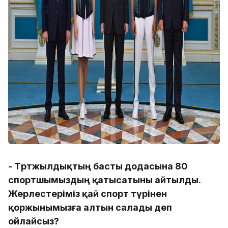
- Төртжылдықтың басты додасына 80
спортшымыздың қатысатыны айтылды.
Жерлестеріміз қай спорт түрінен
қоржынымызға алтын салады деп
ойлайсыз?