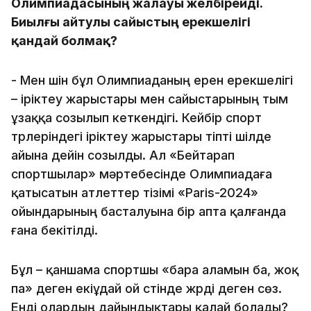
Олимпиадасының жалауы желбірейді.
Биылғы айтулы сайыстың ерекшелігі
қандай болмақ?
- Мен үшін бұл Олимпиаданың ерен ерекшелігі
– іріктеу жарыстары мен сайыстарының тым
ұзаққа созылып кеткендігі. Кейбір спорт
түрлеріндегі іріктеу жарыстары тіпті шілде
айына дейін созылды. Ал «Бейтарап
спортшылар» мәртебесінде Олимпиадаға
қатысатын атлеттер тізімі «Paris-2024»
ойындарының басталуына бір апта қалғанда
ғана бекітілді.
Бұл – қаншама спортшы «бара аламын ба, жоқ
па» деген екіұдай ой үстінде жүрді деген сөз.
Енді олардың дайындықтары қалай болады?