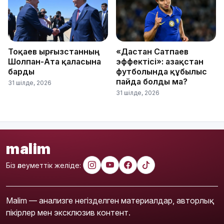
Тоқаев Қырғызстанның
«Дастан Сатпаев
Шолпан-Ата қаласына
эффектісі»: Қазақстан
барды
футболында құбылыс
пайда болды ма?
31 шілде, 2026
31 шілде, 2026
malim
Біз әлеуметтік желіде:
Malim — анализге негізделген материалдар, авторлық
пікірлер мен эксклюзив контент.