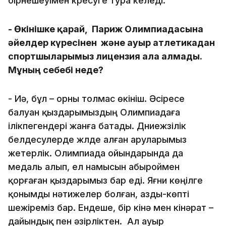
бірнешеуімен күресуге тура келеді.
- Өкінішке қарай, Париж Олимпиадасына
әйелдер күресінен және ауыр атлетикадан
спортшыларымыз лицензия ала алмады.
Мұның себебі неде?
- Иә, бұл – орны толмас өкініш. Әсіресе
балуан қыздарымыздың Олимпиадаға
ілікпегендері жанға батады. Дүниежүзілік
белдесулерде жүлде алған аруларымыз
жетерлік. Олимпиада ойындарында да
медаль алып, ел намысын абыроймен
қорғаған қыздарымыз бар еді. Яғни көңілге
қонымды нәтижелер болған, азды-көпті
шежіреміз бар. Ендеше, бір кінә мен кінәрат –
дайындық пен әзірліктен. Ал ауыр