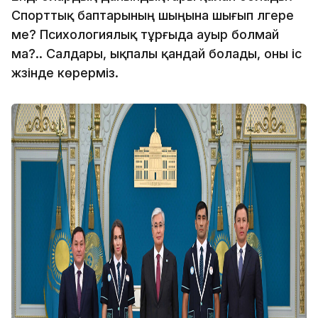
Спорттық баптарының шыңына шығып үлгере
ме? Психологиялық тұрғыда ауыр болмай
ма?.. Салдары, ықпалы қандай болады, оны іс
жүзінде көрерміз.