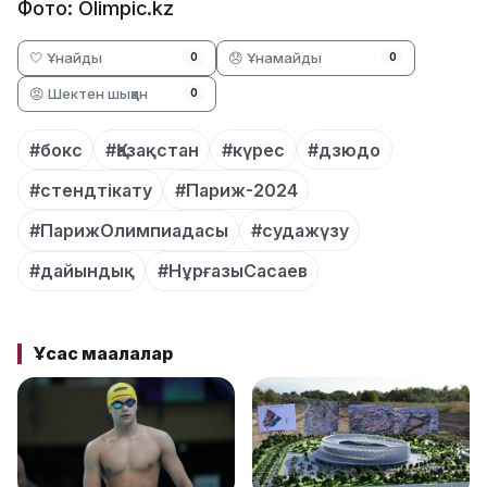
Фото: Olimpic.kz
🤍 Ұнайды
😞 Ұнамайды
0
0
😡 Шектен шыққан
0
#бокс
#Қазақстан
#күрес
#дзюдо
#стендтікату
#Париж-2024
#ПарижОлимпиадасы
#судажүзу
#дайындық
#НұрғазыСасаев
Ұқсас мақалалар