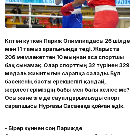
Көптен күткен Париж Олимпиадасы 26 шілде
мен 11 тамыз аралығында өтеді. Жарыста
206 мемлекеттен 10 мыңнан аса спортшы
бақ сынамақ. Олар спорттың 32 түрінен 329
медаль жиынтығын сарапқа салады. Бұл
бәсекенің басты ерекшелігі қандай,
жерлестеріміздің бабы
мен бағы
келісе ме?
Осы және өзге де сауалдарымызды спорт
сарапшысы Нұрғазы Сасаевқа қойған едік.
- Бірер күннен соң Парижде