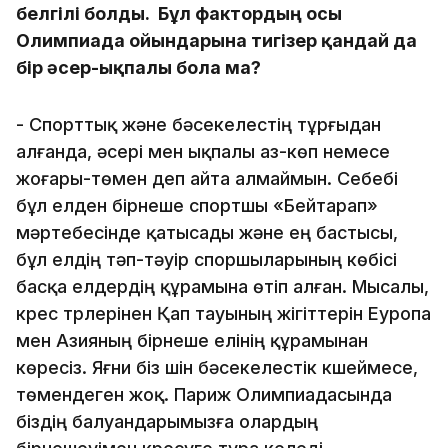
белгілі болды. Бұл фактордың осы
Олимпиада ойындарына тигізер қандай да
бір әсер-ықпалы бола ма?
- Спорттық және бәсекелестің тұрғыдан
алғанда, әсері мен ықпалы аз-көп немесе
жоғары-төмен деп айта алмаймын. Себебі
бұл елден бірнеше спортшы «Бейтарап»
мәртебесінде қатысады және ең бастысы,
бұл елдің тәп-тәуір споршыларының көбісі
басқа елдердің құрамына өтіп алған. Мысалы,
күрес түрлерінен Қап тауының жігіттерін Еуропа
мен Азияның бірнеше елінің құрамынан
көресіз. Яғни біз үшін бәсекелестік күшеймесе,
төмендеген жоқ. Париж Олимпиадасында
біздің балуандарымызға олардың