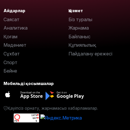
Айдарлар
Қызмет
Саясат
Біз туралы
Аналитика
Жарнама
Қоғам
Байланыс
Мәдениет
Құпиялылық
Сұхбат
Пайдалану ережесі
Спорт
Бейне
Мобильді қосымшалар
Download on the
Get it on
App Store
Google Play
Қауіпсіз орнату, жарнамасыз хабарламалар.