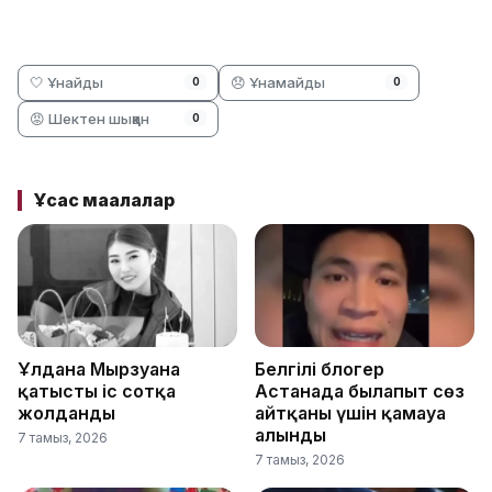
🤍 Ұнайды
😞 Ұнамайды
0
0
😡 Шектен шыққан
0
Ұқсас мақалалар
Ұлдана Мырзуанға
Белгілі блогер
қатысты іс сотқа
Астанада былапыт сөз
жолданды
айтқаны үшін қамауға
алынды
7 тамыз, 2026
7 тамыз, 2026