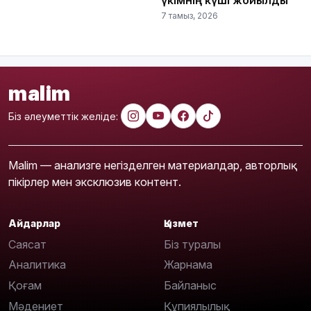
үкімнің күші жойылды
7 тамыз, 2026
malim
Біз әлеуметтік желіде:
Malim — анализге негізделген материалдар, авторлық
пікірлер мен эксклюзив контент.
Айдарлар
Қызмет
Саясат
Біз туралы
Аналитика
Жарнама
Қоғам
Байланыс
Мәдениет
Құпиялылық