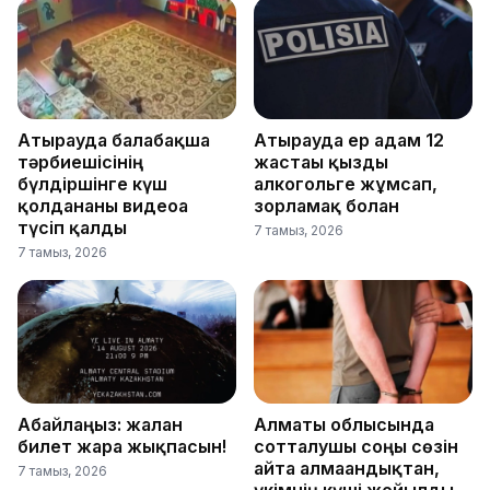
Атырауда балабақша
Атырауда ер адам 12
тәрбиешісінің
жастағы қызды
бүлдіршінге күш
алкогольге жұмсап,
қолданғаны видеоға
зорламақ болған
түсіп қалды
7 тамыз, 2026
7 тамыз, 2026
Абайлаңыз: жалған
Алматы облысында
билет жарға жықпасын!
сотталушы соңғы сөзін
айта алмағандықтан,
7 тамыз, 2026