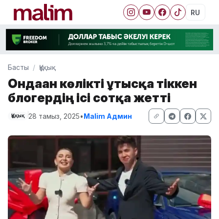
RU
Басты
Құқық
Ондаған көлікті ұтысқа тіккен
блогердің ісі сотқа жетті
28 тамыз, 2025
•
Malim Админ
Құқық