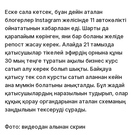
Еске сала кетсек, бұған дейін аталған
блогерлер Instagram желісінде 11 автокөлікті
ойнататынын хабарлаған еді. Шарты да
қарапайым көрінген, яғни бар болғаны желіде
репост жасау керек. Алайда 21 тамызда
қатысушылар тікелей эфирдің орнына құны
30 мың теңге тұратын ақылы бизнес курс
сатып алу керек болып шықты. Байқауға
қатысу тек сол курсты сатып алғаннан кейін
ғана мүмкін болатыны анықталды. Бұл жағдай
қатысушылардың наразылығын тудырып, олар
құқық қорғау органдарынан аталған схеманың
заңдылығын тексеруді сұрады.
Фото: видеодан алынған скрин