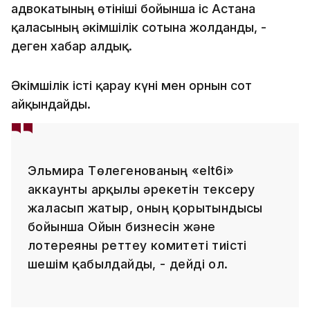
адвокатының өтініші бойынша іс Астана
қаласының әкімшілік сотына жолданды, -
деген хабар алдық.
Әкімшілік істі қарау күні мен орнын сот
айқындайды.
Эльмира Төлегенованың «elt6i»
аккаунты арқылы әрекетін тексеру
жалғасып жатыр, оның қорытындысы
бойынша Ойын бизнесін және
лотереяны реттеу комитеті тиісті
шешім қабылдайды, - дейді ол.