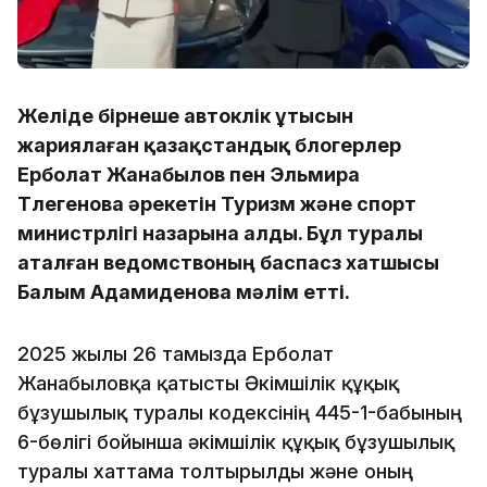
Желіде бірнеше автокөлік ұтысын
жариялаған қазақстандық блогерлер
Ерболат Жанабылов пен Эльмира
Төлегенова әрекетін Туризм және спорт
министрлігі назарына алды. Бұл туралы
аталған ведомствоның баспасөз хатшысы
Балым Адамиденова мәлім етті.
2025 жылғы 26 тамызда Ерболат
Жанабыловқа қатысты Әкімшілік құқық
бұзушылық туралы кодексінің 445-1-бабының
6-бөлігі бойынша әкімшілік құқық бұзушылық
туралы хаттама толтырылды және оның