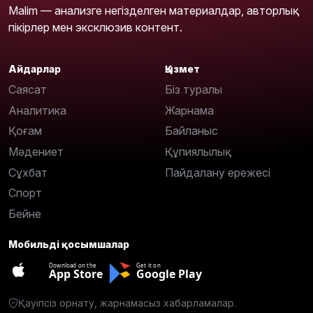
Malim — анализге негізделген материалдар, авторлық
пікірлер мен эксклюзив контент.
Айдарлар
Қызмет
Саясат
Біз туралы
Аналитика
Жарнама
Қоғам
Байланыс
Мәдениет
Құпиялылық
Сұхбат
Пайдалану ережесі
Спорт
Бейне
Мобильді қосымшалар
Download on the
Get it on
App Store
Google Play
Қауіпсіз орнату, жарнамасыз хабарламалар.