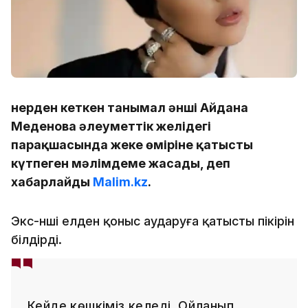
Өнерден кеткен танымал әнші Айдана
Меденова әлеуметтік желідегі
парақшасында жеке өміріне қатысты
күтпеген мәлімдеме жасады, деп
хабарлайды
Malim.kz
.
Экс-әнші елден қоныс аударуға қатысты пікірін
білдірді.
Кейде көшкіміз келеді. Ойланып