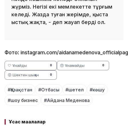
жүрміз. Негізі екі мемлекетте тұрғым
келеді. Жазда туған жерімде, қыста
ыстық жақта, - деп жауап берді ол.
Фото: instagram.com/aidanamedenova_officialpa
🤍 Ұнайды
😞 Ұнамайды
0
0
😡 Шектен шыққан
0
#Қазақстан
#Отбасы
#шетел
#көшу
#шоу бизнес
#Айдана Меденова
Ұқсас мақалалар