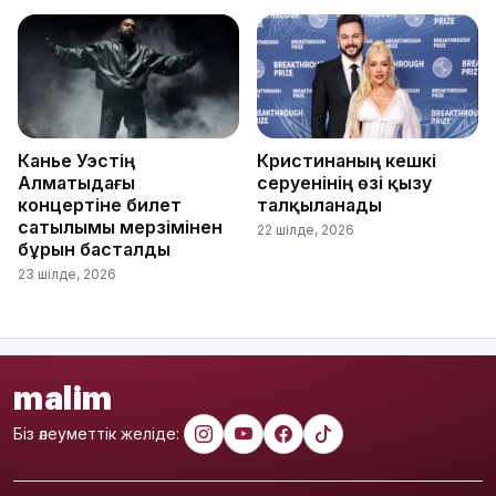
Канье Уэстің
Кристинаның кешкі
Алматыдағы
серуенінің өзі қызу
концертіне билет
талқыланады
сатылымы мерзімінен
22 шілде, 2026
бұрын басталды
23 шілде, 2026
malim
Біз әлеуметтік желіде: