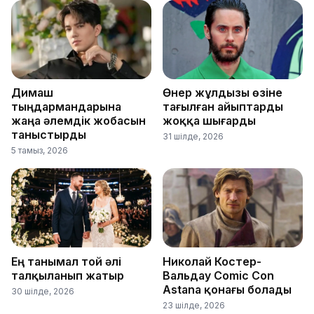
Димаш
Өнер жұлдызы өзіне
тыңдармандарына
тағылған айыптарды
жаңа әлемдік жобасын
жоққа шығарды
таныстырды
31 шілде, 2026
5 тамыз, 2026
Ең танымал той әлі
Николай Костер-
талқыланып жатыр
Вальдау Comic Con
Astana қонағы болады
30 шілде, 2026
23 шілде, 2026