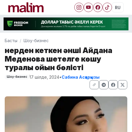
RU
Басты
Шоу-бизнес
Өнерден кеткен әнші Айдана
Меденова шетелге көшу
туралы ойын бөлісті
17 шілде, 2024
•
Сабина Асқарқызы
Шоу-бизнес