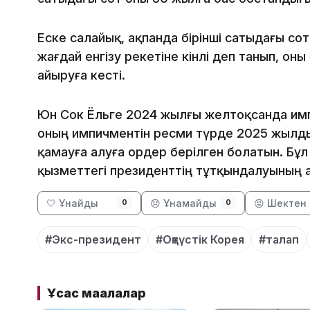
Еске салайық, ақпанда бірінші сатыдағы со
жағдай енгізу әрекетіне кінәлі деп танып, о
айыруға кесті.
Юн Сок Ёльге 2024 жылғы желтоқсанда имп
оның импичментін ресми түрде 2025 жылдың 
қамауға алуға ордер берілген болатын. Бұ
қызметтегі президенттің тұтқындалуының 
🤍 Ұнайды
😞 Ұнамайды
😡 Шектен 
0
0
#Экс-президент
#Оңтүстік Корея
#талап
Ұқсас мақалалар