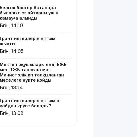
көруге
Белгілі блогер Астанада
болады?
былапыт сөз айтқаны үшін
қамауға алынды
Қазақстанда
Бүгін, 14:10
қияр,
картоп пен
Грант иегерлерінің тізімі
қырыққабат
шықты
бағасы
Бүгін, 14:05
арзандады
Мектеп оқушылары енді БЖБ
Ерекше
мен ТЖБ тапсыра ма:
тренд:
Министрлік көп талқыланған
жастар
мәселеге нүкте қойды
алкоголь
Бүгін, 13:14
сатып
алып,
Грант иегерлерінің тізімін
көшеде
қайдан көруге болады?
төгіп
Бүгін, 13:08
жатыр
Қытай
экспорты