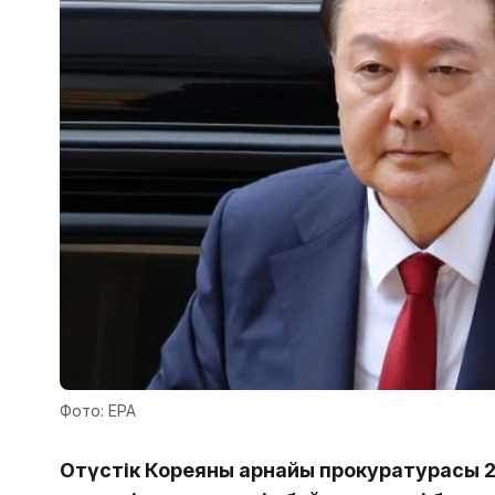
Фото: EPA
Оңтүстік Кореяның арнайы прокуратурасы 