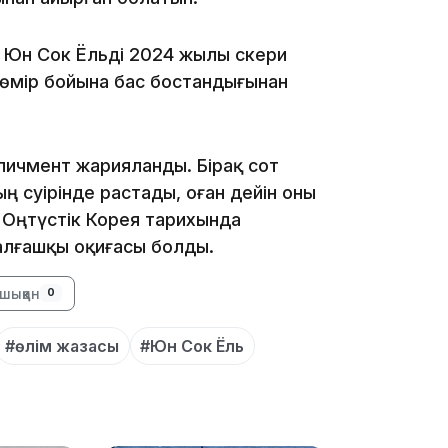
т Юн Сок Ёльді 2024 жылы әскери
ны өмір бойына бас бостандығынан
11:20
ичмент жарияланды. Бірақ сот
сәуірінде растады, оған дейін оны
л Оңтүстік Корея тарихында
алғашқы оқиғасы болды.
шыққан
0
10:53
#өлім жазасы
#Юн Сок Ёль