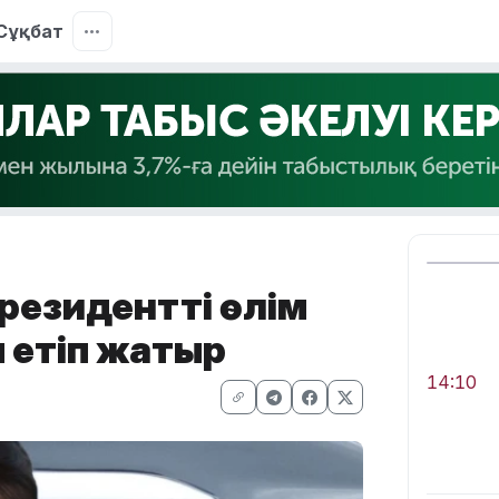
Сұқбат
президентті өлім
 етіп жатыр
14:10