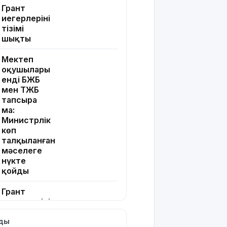
Грант
иегерлерінің
тізімі
шықты
Мектеп
оқушылары
енді БЖБ
мен ТЖБ
тапсыра
ма:
Министрлік
көп
талқыланған
мәселеге
нүкте
қойды
Грант
иегерлерінің
тізімін
лды
қайдан