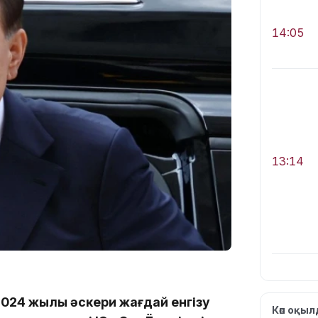
14:05
13:14
2024 жылы әскери жағдай енгізу
13:08
Көп оқы