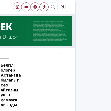
RU
Белгілі
блогер
Астанада
былапыт
сөз
айтқаны
үшін
қамауға
алынды