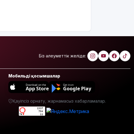
қаза тапты
14
қыркүйектен
бастап
тұрғын үй
кезегіне
тұру
тәртібі
Біз әлеуметтік желіде:
өзгереді:
Кімдер
кезекке
Мобильді қосымшалар
тұра
алмайды?
Download on the
Get it on
App Store
Google Play
Абайлаңыз:
жалған
Қауіпсіз орнату, жарнамасыз хабарламалар.
билет
жарға
жықпасын!
Алматы