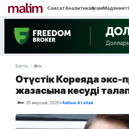
Саясат
Аналитика
Қоғам
Мәдениет
Басты
Әлем
Оңтүстік Кореяда экс-
жазасына кесуді талап
25 маусым, 2026
•
Айбын Атабай
Әлем