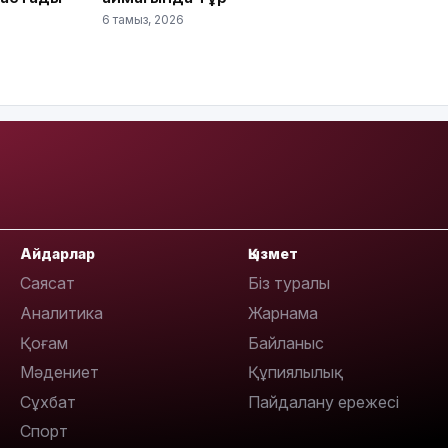
6 тамыз, 2026
09:53
Айдарлар
Қызмет
Саясат
Біз туралы
Аналитика
Жарнама
Қоғам
Байланыс
09:40
Мәдениет
Құпиялылық
Сұхбат
Пайдалану ережесі
Спорт