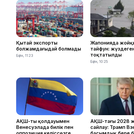
Қытай экспорты
Жапонияда жойқ
болжамдағыдай болмады
тайфун: жүздеге
тоқтатылды
Бүгін, 11:23
Бүгін, 10:25
АҚШ-тың қолдауымен
АҚШ-тағы 2028 
Венесуэлада билік пен
сайлау: Трамп Вэ
оппозиция келіссөзге
басымдық бере 