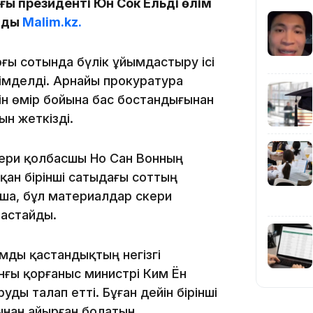
ғы президенті Юн Сок Ёльді өлім
айды
Malim.kz.
арғы сотында бүлік ұйымдастыру ісі
імделді. Арнайы прокуратура
12:35
ін өмір бойына бас бостандығынан
н жеткізді.
кери қолбасшы Но Сан Вонның
қан бірінші сатыдағы соттың
ша, бұл материалдар әскери
12:17
растайды.
мды қастандықтың негізгі
нғы қорғаныс министрі Ким Ён
ды талап етті. Бұған дейін бірінші
11:23
ынан айырған болатын.