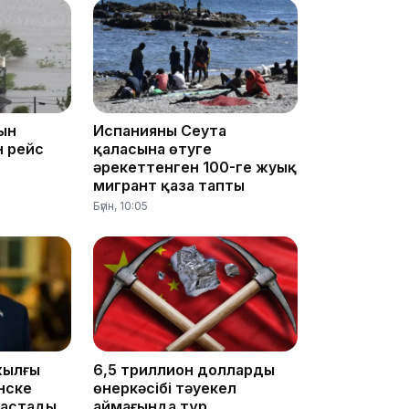
10:35
ын
Испанияның Сеута
н рейс
қаласына өтуге
әрекеттенген 100-ге жуық
мигрант қаза тапты
10:25
Бүгін, 10:05
10:05
жылғы
6,5 триллион доллардың
нске
өнеркәсібі тәуекел
бастады
аймағында тұр