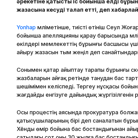
әрекетіне қатысты іс бойынша елдің бұрын
жазасына кесуді талап етті, деп хабарл
Yonhap
мәліметінше, тиісті өтініш Сеул Жоғ
бойынша апелляцияны қарау барысында мәл
өкілдері мемлекеттің бұрынғы басшысы үш
айыру жазасын тым жеңіл деп санайтындары
Сонымен қатар айыптау тарапы бұрынғы әс
жазбаларын айғақ ретінде танудан бас тарт
шешімімен келіспеді. Тергеу нұсқасы бойын
жағдайды енгізуге дайындық жүргізілгенін 
Осы процестің аясында прокуратура болжа
қатысушыларының бірі деп саналатын бұры
Хёнды өмір бойына бас бостандығынан айыру
сатыдағы сот оны 30 жылға бас бостандығ