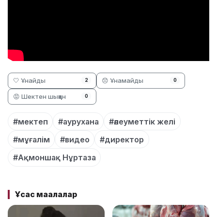
🤍 Ұнайды
😞 Ұнамайды
2
0
😡 Шектен шыққан
0
#мектеп
#аурухана
#әлеуметтік желі
#мұғалім
#видео
#директор
#Ақмоншақ Нұртаза
Ұқсас мақалалар