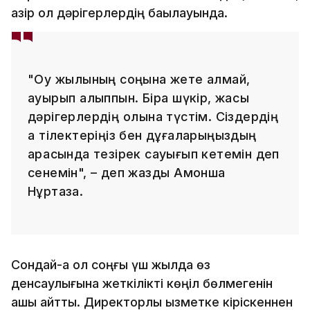
қазір ол дәрігерлердің бақылауында.
"Оқу жылының соңына жете алмай,
ауырып қалыппын. Бірақ шүкір, жақсы
дәрігерлердің қолына түстім. Сіздердің
ақ тілектеріңіз бен дұғаларыңыздың
арқасында тезірек сауығып кетемін деп
сенемін", – деп жазды Ақмоншақ
Нұртаза.
Сондай-ақ ол соңғы үш жылда өз
денсаулығына жеткілікті көңіл бөлмегенін
ашық айтты. Директорлық қызметке кіріскеннен