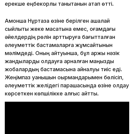
ерекше еңбекқорлық танытқанын атап өтті.
Ақмоншақ Нұртаза өзіне берілген ақшалай
сыйлықты жеке мақсатына емес, қоғамдағы
әйелдердің рөлін арттыруға бағытталған
әлеуметтік бастамаларға жұмсайтынын
мәлімдеді. Оның айтуынша, бұл қаржы нәзік
жандыларды қолдауға арналған маңызды
жобалардың бастамасына айналуы тиіс еді.
Жеңімпаз қуанышын оқырмандарымен бөлісіп,
әлеуметтік желідегі парақшасында өзіне қолдау
көрсеткен көпшілікке алғыс айтты.