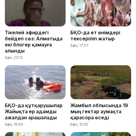
Тікелей эфирдегі
БҚО-да ет өнімдері
бейәдеп сөз: Алматыда
тексеріліп жатыр
екі блогер қамауға
Бүгін, 17:57
алынды
Бүгін, 23:12
БҚО-да құтқарушылар
Жамбыл облысында 19
Жайықта ер адамды
мың гектар аумақта
ажалдан арашалады
қарасора өседі
Бүгін, 16:59
Бүгін, 15:55