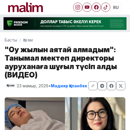
RU
Басты
Қоғам
"Оқу жылын аяқтай алмадым":
Танымал мектеп директоры
ауруханаға шұғыл түсіп қалды
(ВИДЕО)
23 мамыр, 2026
•
Мадияр Қапанбек
Қоғам