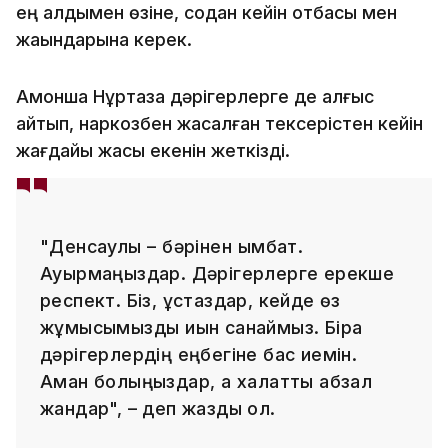
ең алдымен өзіне, содан кейін отбасы мен
жақындарына керек.
Ақмоншақ Нұртаза дәрігерлерге де алғыс
айтып, наркозбен жасалған тексерістен кейін
жағдайы жақсы екенін жеткізді.
"Денсаулық – бәрінен қымбат.
Ауырмаңыздар. Дәрігерлерге ерекше
респект. Біз, ұстаздар, кейде өз
жұмысымызды қиын санаймыз. Бірақ
дәрігерлердің еңбегіне бас иемін.
Аман болыңыздар, ақ халатты абзал
жандар", – деп жазды ол.