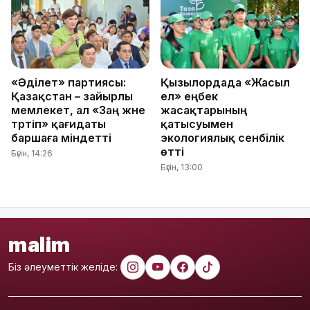
«Әділет» партиясы:
Қызылордада «Жасыл
Қазақстан – зайырлы
ел» еңбек
мемлекет, ал «Заң және
жасақтарының
тәртіп» қағидаты
қатысуымен
баршаға міндетті
экологиялық сенбілік
өтті
Бүгін, 14:26
Бүгін, 13:00
malim
Біз әлеуметтік желіде: