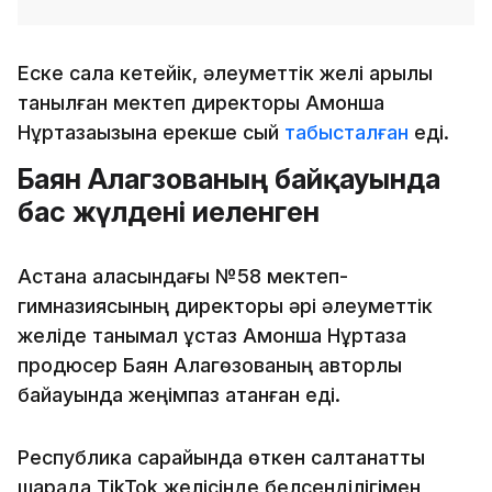
Еске сала кетейік, әлеуметтік желі арқылы
танылған мектеп директоры Ақмоншақ
Нұртазақызына ерекше сый
табысталған
еді.
Баян Алагөзованың байқауында
бас жүлдені иеленген
Астана қаласындағы №58 мектеп-
гимназиясының директоры әрі әлеуметтік
желіде танымал ұстаз Ақмоншақ Нұртаза
продюсер Баян Алагөзованың авторлық
байқауында жеңімпаз атанған еді.
Республика сарайында өткен салтанатты
шарада TikTok желісінде белсенділігімен