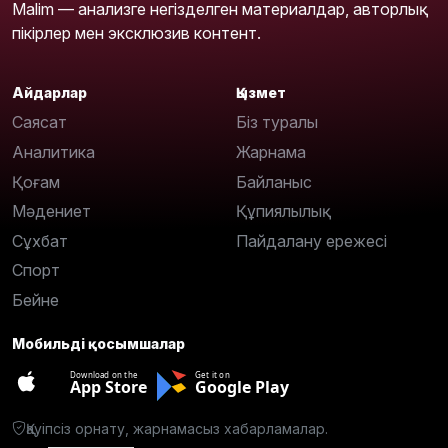
Malim — анализге негізделген материалдар, авторлық
пікірлер мен эксклюзив контент.
Айдарлар
Қызмет
Саясат
Біз туралы
Аналитика
Жарнама
Қоғам
Байланыс
Мәдениет
Құпиялылық
Сұхбат
Пайдалану ережесі
Спорт
Бейне
Мобильді қосымшалар
Download on the
Get it on
App Store
Google Play
Қауіпсіз орнату, жарнамасыз хабарламалар.