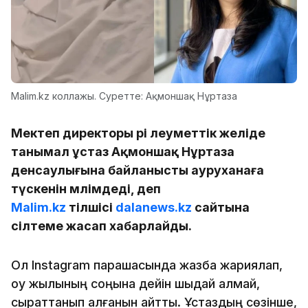
Malim.kz коллажы. Суретте: Ақмоншақ Нұртаза
Мектеп директоры әрі әлеуметтік желіде
танымал ұстаз Ақмоншақ Нұртаза
денсаулығына байланысты ауруханаға
түскенін мәлімдеді, деп
Malim.kz
тілшісі
dalanews.kz
сайтына
сілтеме жасап хабарлайды.
Ол Instagram парақшасында жазба жариялап,
оқу жылының соңына дейін шыдай алмай,
сырқаттанып қалғанын айтты. Ұстаздың сөзінше,