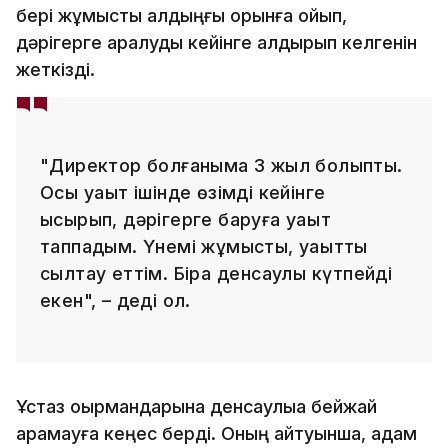
бері жұмысты алдыңғы орынға қойып,
дәрігерге қаралуды кейінге қалдырып келгенін
жеткізді.
"Директор болғаныма 3 жыл болыпты.
Осы уақыт ішінде өзімді кейінге
ысырып, дәрігерге баруға уақыт
таппадым. Үнемі жұмысты, уақытты
сылтау еттім. Бірақ денсаулық күтпейді
екен", – деді ол.
Ұстаз оқырмандарына денсаулыққа бейжай
қарамауға кеңес берді. Оның айтуынша, адам