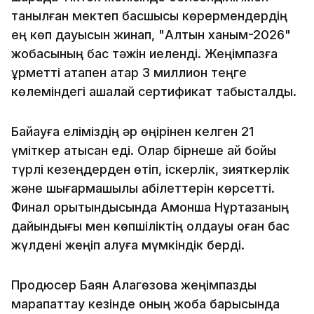
танылған мектеп басшысы көрермендердің
ең көп дауысын жинап, "Алтын ханым-2026"
жобасының бас тәжін иеленді. Жеңімпазға
құрметті атақпен қатар 3 миллион теңге
көлеміндегі ақшалай сертификат табысталды.
Байқауға еліміздің әр өңірінен келген 21
үміткер қатысқан еді. Олар бірнеше ай бойы
түрлі кезеңдерден өтіп, іскерлік, зияткерлік
және шығармашылық қабілеттерін көрсетті.
Финал қорытындысында Ақмоншақ Нұртазаның
дайындығы мен көпшіліктің қолдауы оған бас
жүлдені жеңіп алуға мүмкіндік берді.
Продюсер Баян Алагөзова жеңімпазды
марапаттау кезінде оның жоба барысында