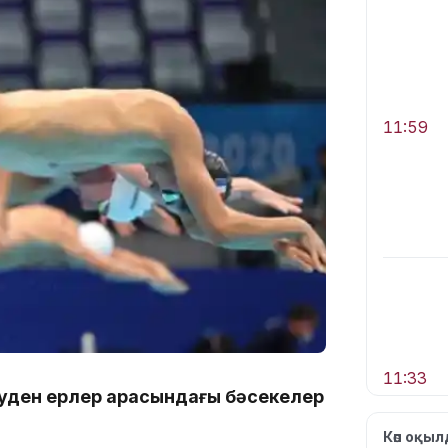
11:59
11:33
зуден ерлер арасындағы бәсекелер
Көп оқы