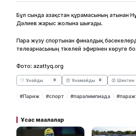
Бұл сында Қазақстан құрамасының атынан 
Дәлиев жарыс жолына шығады.
Пара жүзу спортынан финалдық бәсекелерд
телеарнасының тікелей эфирінен көруге бо
Фото: azattyq.org
🤍 Ұнайды
😞 Ұнамайды
😡 Шектен 
0
0
#Париж
#спорт
#паралимпиада
#паражү
Ұқсас мақалалар