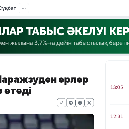
Сұқбат
аражүзуден ерлер
 өтеді
13:05
12:31