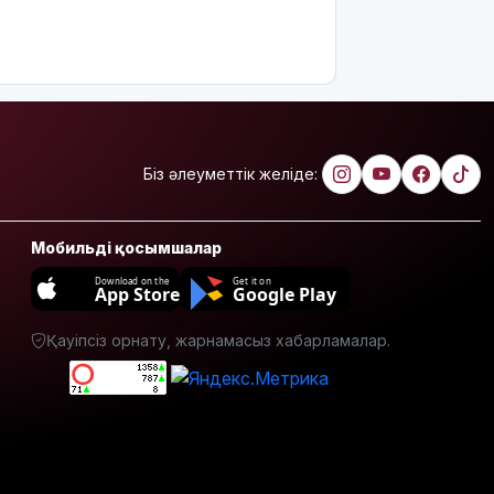
мектептерде
екі пәннің
атауы
өзгереді
Қазақстанда
алкогольсіз
сусын
Біз әлеуметтік желіде:
өндірісі
қарқын
алды: бес
айда өсім –
Мобильді қосымшалар
17%
Download on the
Get it on
App Store
Google Play
6 тамызға
ауа райы
Қауіпсіз орнату, жарнамасыз хабарламалар.
болжамы
жарияланды
6 тамызға
валюта
бағамы