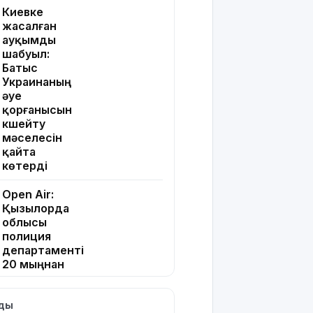
Киевке
жасалған
ауқымды
шабуыл:
Батыс
Украинаның
әуе
қорғанысын
күшейту
мәселесін
қайта
көтерді
Open Air:
Қызылорда
облысы
полиция
департаменті
20 мыңнан
астам
көрерменнің
лды
қауіпсіздігін