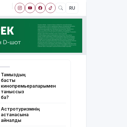
RU
Тамыздың
басты
кинопремьераларымен
таныссыз
ба?
Астротуризмнің
астанасына
айналды