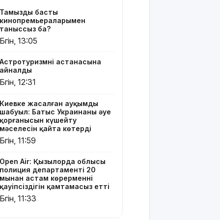
қамтамасыз
Тамыздың басты
етті
кинопремьераларымен
таныссыз ба?
Ресей дрон
Бүгін, 13:05
әскеріне
жеке
Астротуризмнің астанасына
қолбасшы
айналды
тағайындалды.
Бүгін, 12:31
Екі
тарапттың
ендігі
Киевке жасалған ауқымды
шабуыл: Батыс Украинаның әуе
беталысы
қорғанысын күшейту
қалай
мәселесін қайта көтерді
болмақ?
Бүгін, 11:59
"Әке-
Open Air: Қызылорда облысы
шешесі бас
полиция департаменті 20
тартпақ
мыңнан астам көрерменнің
болған":
қауіпсіздігін қамтамасыз етті
Джеки Чан
Бүгін, 11:33
туралы сіз
білмейтін