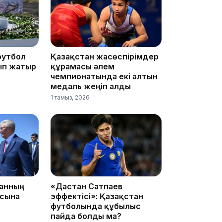
футбол
Қазақстан жасөспірімдер
10:53
ып жатыр
құрамасы әлем
чемпионатында екі алтын
медаль жеңіп алды
1 тамыз, 2026
10:29
10:05
танның
«Дастан Сатпаев
асына
эффектісі»: Қазақстан
футболында құбылыс
пайда болды ма?