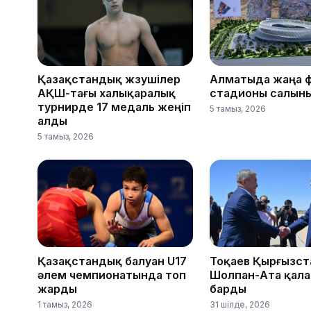
Қазақстандық жүзушілер
Алматыда жаңа 
АҚШ-тағы халықаралық
стадионы салын
турнирде 17 медаль жеңіп
5 тамыз, 2026
алды
5 тамыз, 2026
Қазақстандық балуан U17
Тоқаев Қырғызс
әлем чемпионатында топ
Шолпан-Ата қал
жарды
барды
1 тамыз, 2026
31 шілде, 2026