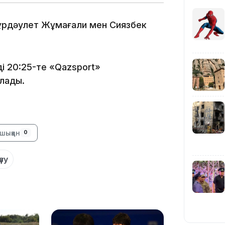
Нұрдәулет Жұмағали мен Сиязбек
і 20:25-те «Qazsport»
лады.
11:19
шыққан
0
зу
11:17