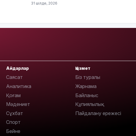
31 шілде, 2026
09:39
09:09
Айдарлар
Қызмет
Саясат
Біз туралы
Аналитика
Жарнама
08:12
Қоғам
Байланыс
Мәдениет
Құпиялылық
Сұхбат
Пайдалану ережесі
Спорт
08:10
Бейне