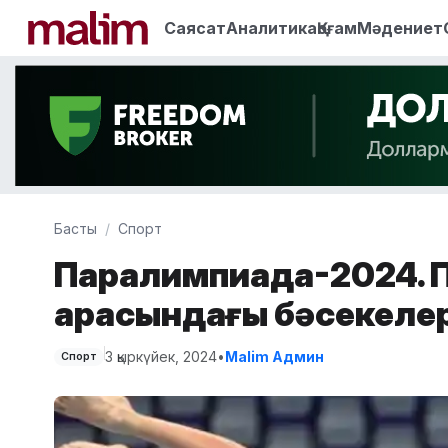
Саясат
Аналитика
Қоғам
Мәдениет
Басты
Спорт
Паралимпиада-2024. П
арасындағы бәсекелер
3 қыркүйек, 2024
•
Malim Админ
Спорт