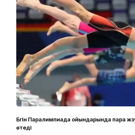
Бүгін Паралимпиада ойындарында пара жү
өтеді