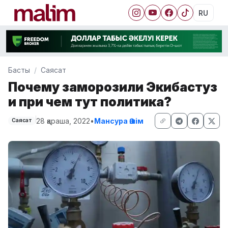
RU
Басты
Саясат
Почему заморозили Экибастуз
и при чем тут политика?
28 қараша, 2022
•
Мансура Әшім
Саясат