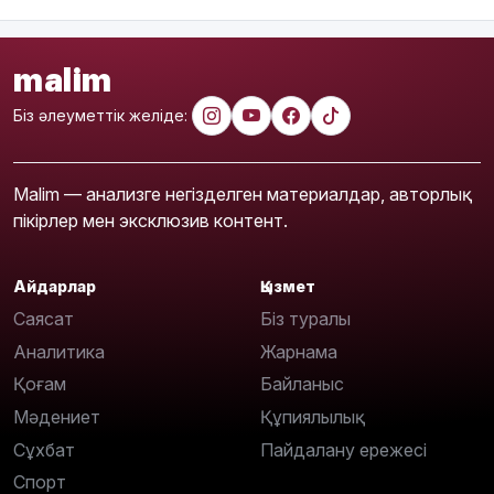
malim
Біз әлеуметтік желіде:
Malim — анализге негізделген материалдар, авторлық
пікірлер мен эксклюзив контент.
Айдарлар
Қызмет
Саясат
Біз туралы
Аналитика
Жарнама
Қоғам
Байланыс
Мәдениет
Құпиялылық
Сұхбат
Пайдалану ережесі
Спорт