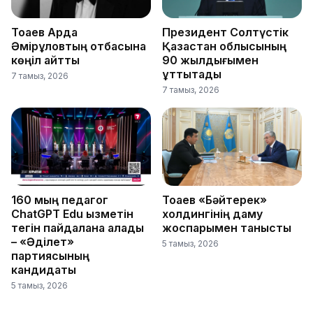
Тоқаев Ардақ
Президент Солтүстік
Әмірқұловтың отбасына
Қазақстан облысының
көңіл айтты
90 жылдығымен
құттықтады
7 тамыз, 2026
7 тамыз, 2026
160 мың педагог
Тоқаев «Бәйтерек»
ChatGPT Edu қызметін
холдингінің даму
тегін пайдалана алады
жоспарымен танысты
– «Әділет»
5 тамыз, 2026
партиясының
кандидаты
5 тамыз, 2026