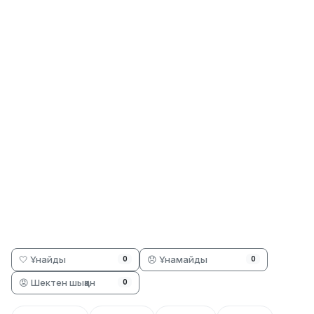
🤍 Ұнайды
😞 Ұнамайды
0
0
😡 Шектен шыққан
0