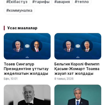
#Екібастұз
#тарифы
#авария
#тепло
#коммуналка
Ұқсас мақалалар
Тоқаев Сингапур
Бельгия Королі Филипп
Президентіне құттықтау
Қасым-Жомарт Тоқаевқа
жеделхатын жолдады
жауап хат жолдады
Бүгін, 10:01
8 тамыз, 2026