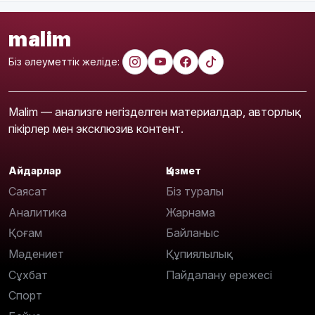
malim
Біз әлеуметтік желіде:
Malim — анализге негізделген материалдар, авторлық
пікірлер мен эксклюзив контент.
Айдарлар
Қызмет
Саясат
Біз туралы
Аналитика
Жарнама
Қоғам
Байланыс
Мәдениет
Құпиялылық
Сұхбат
Пайдалану ережесі
Спорт