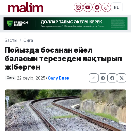
RU
Басты
Оқиға
Пойызда босанған әйел
баласын терезеден лақтырып
жіберген
22 сәуір, 2025
•
Сұлу Бөлек
Оқиға