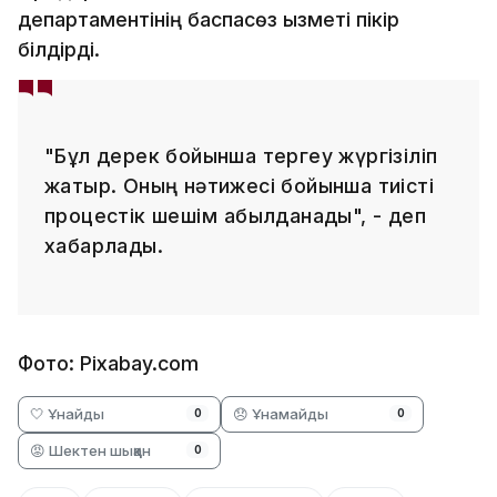
департаментінің баспасөз қызметі пікір
білдірді.
"Бұл дерек бойынша тергеу жүргізіліп
жатыр. Оның нәтижесі бойынша тиісті
процестік шешім қабылданады", - деп
хабарлады.
Фото: Pixabay.com
🤍 Ұнайды
😞 Ұнамайды
0
0
😡 Шектен шыққан
0