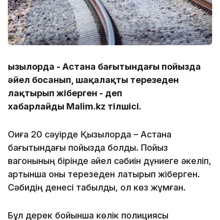
Қызылорда - Астана бағытындағы пойызда
әйел босанып, шақалақты терезеден
лақтырып жіберген - деп
хабарлайды Malim.kz тілшісі.
Оқиға 20 сәуірде Қызылорда – Астана
бағытындағы пойызда болды. Пойыз
вагонының бірінде әйел сәбиін дүниеге әкеліп,
артынша оны терезеден лақтырып жіберген.
Сәбидің денесі табылды, ол көз жұмған.
Бұл дерек бойынша көлік полициясы