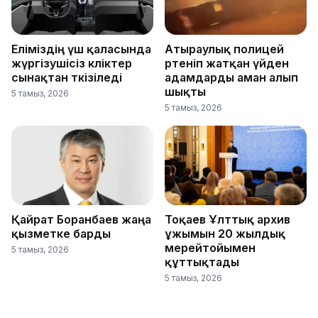
Еліміздің үш қаласында
Атыраулық полицей
жүргізушісіз көліктер
өртеніп жатқан үйден
сынақтан өткізіледі
адамдарды аман алып
шықты
5 тамыз, 2026
5 тамыз, 2026
Қайрат Боранбаев жаңа
Тоқаев Ұлттық архив
қызметке барды
ұжымын 20 жылдық
мерейтойымен
5 тамыз, 2026
құттықтады
5 тамыз, 2026