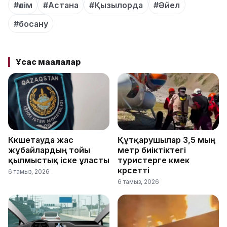
#өлім
#Астана
#Қызылорда
#Әйел
#босану
Ұқсас мақалалар
Көкшетауда жас
Құтқарушылар 3,5 мың
жұбайлардың тойы
метр биіктіктегі
қылмыстық іске ұласты
туристерге көмек
көрсетті
6 тамыз, 2026
6 тамыз, 2026