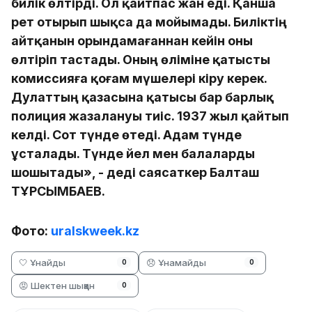
билік өлтірді. Ол қайтпас жан еді. Қанша
рет отырып шықса да мойымады. Биліктің
айтқанын орындамағаннан кейін оны
өлтіріп тастады. Оның өліміне қатысты
комиссияға қоғам мүшелері кіру керек.
Дулаттың қазасына қатысы бар барлық
полиция жазалануы тиіс. 1937 жыл қайтып
келді. Сот түнде өтеді. Адам түнде
ұсталады. Түнде әйел мен балаларды
шошытады», - деді саясаткер Балташ
ТҰРСЫМБАЕВ.
Фото:
uralskweek.kz
🤍 Ұнайды
😞 Ұнамайды
0
0
😡 Шектен шыққан
0