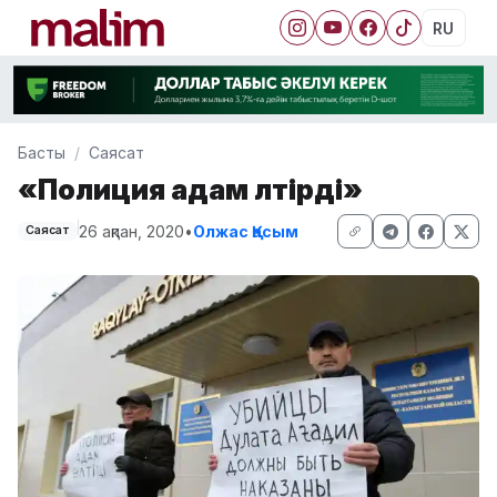
RU
Басты
Саясат
«Полиция адам өлтірді»
26 ақпан, 2020
•
Олжас Қасым
Саясат