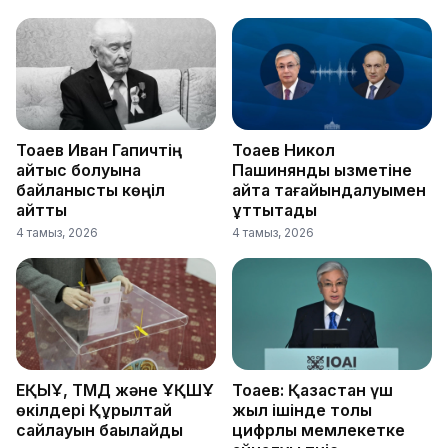
Тоқаев Иван Гапичтің
Тоқаев Никол
қайтыс болуына
Пашинянды қызметіне
байланысты көңіл
қайта тағайындалуымен
айтты
құттықтады
4 тамыз, 2026
4 тамыз, 2026
ЕҚЫҰ, ТМД және ҰҚШҰ
Тоқаев: Қазақстан үш
өкілдері Құрылтай
жыл ішінде толық
сайлауын бақылайды
цифрлық мемлекетке