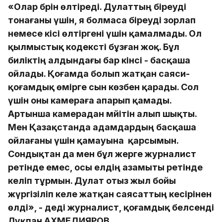
«Олар бәрін өлтіреді. Дулаттың біреуді
тонағаны үшін, я болмаса біреуді зорлап
немесе кісі өлтіргені үшін қамалмады. Ол
қылмыстық кодексті бұзған жоқ. Бұл
биліктің алдындағы бар кінәсі - басқаша
ойлады. Қоғамда болып жатқан саяси-
қоғамдық өмірге сын көзбен қарады. Сол
үшін оны камераға апарып қамады.
Артынша камерадан мәйітін алып шықты.
Мен Қазақстанда адамдардың басқаша
ойлағаны үшін қамауына қарсымын.
Сондықтан да мен бұл жерге журналист
ретінде емес, осы елдің азамыты ретінде
келіп тұрмын. Дулат отыз жыл бойы
жүргізіліп келе жатқан саясаттың кесірінен
өлді», - деді журналист, қоғамдық белсенді
Лұқпан АХМЕДИЯРОВ.