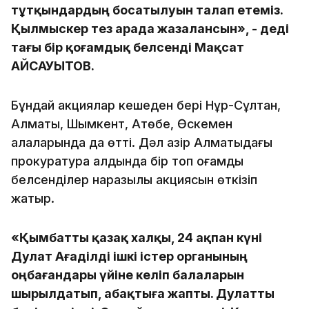
тұтқындардың босатылуын талап етеміз.
Қылмыскер тез арада жазалансын», - деді
тағы бір қоғамдық белсенді Мақсат
АЙСАУЫТОВ.
Бұндай акциялар кешеден бері Нұр-Сұлтан,
Алматы, Шымкент, Ақтөбе, Өскемен
қалаларында да өтті. Дәл қазір Алматыдағы
прокуратура алдында бір топ қоғамдық
белсенділер наразылық акциясын өткізіп
жатыр.
«Қымбатты қазақ халқы, 24 ақпан күні
Дулат Ағаділді ішкі істер органының
оңбағандары үйіне келіп балаларын
шырылдатып, абақтыға жапты. Дулатты