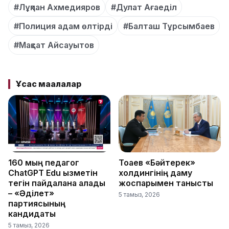
#Лұқпан Ахмедияров
#Дулат Ағаеділ
#Полиция адам өлтірді
#Балташ Тұрсымбаев
#Мақсат Айсауытов
Ұқсас мақалалар
160 мың педагог
Тоқаев «Бәйтерек»
ChatGPT Edu қызметін
холдингінің даму
тегін пайдалана алады
жоспарымен танысты
– «Әділет»
5 тамыз, 2026
партиясының
кандидаты
5 тамыз, 2026