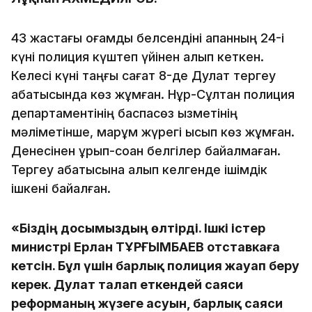
43 жастағы қоғамдық белсендіні ақпанның 24-і
күні полиция күштеп үйінен алып кеткен.
Келесі күні таңғы сағат 8-де Дулат тергеу
абақтысында көз жұмған. Нұр-Сұлтан полиция
департаментінің баспасөз қызметінің
мәліметінше, марқұм жүрегі қысып көз жұмған.
Денесінен ұрып-соққан белгілер байқалмаған.
Тергеу абақтысына алып келгенде ішімдік
ішкені байқалған.
«Біздің досымыздың өлтірді. Ішкі істер
министрі Ерлан ТҰРҒЫМБАЕВ отставкаға
кетсін. Бұл үшін барлық полиция жауап беру
керек. Дулат талап еткендей саяси
реформаның жүзеге асуын, барлық саяси