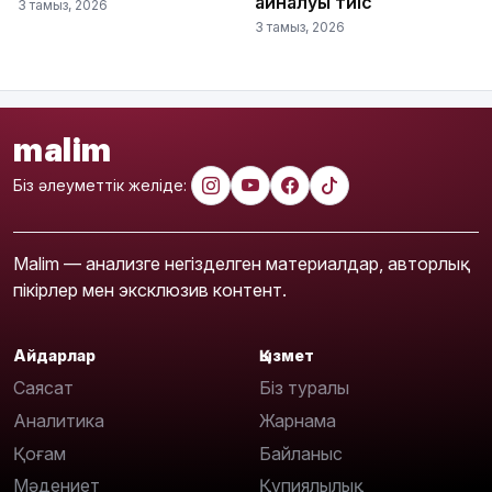
айналуы тиіс
3 тамыз, 2026
3 тамыз, 2026
malim
Біз әлеуметтік желіде:
Malim — анализге негізделген материалдар, авторлық
пікірлер мен эксклюзив контент.
Айдарлар
Қызмет
Саясат
Біз туралы
Аналитика
Жарнама
Қоғам
Байланыс
Мәдениет
Құпиялылық