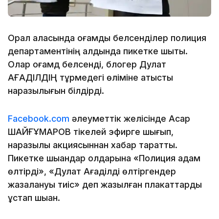
Орал қаласында қоғамдық белсенділер полиция
департаментінің алдында пикетке шықты.
Олар қоғамдқ белсенді, блогер Дулат
АҒАДІЛДІҢ тұрмедегі өліміне қатысты
наразылығын білдірді.
Facebook.com
әлеуметтік желісінде Асқар
ШАЙҒҰМАРОВ тікелей эфирге шығып,
наразылық акциясыннан хабар таратты.
Пикетке шыққандар қолдарына «Полиция адам
өлтірді», «Дулат Ағаділді өлтіргендер
жазалануы тиіс» деп жазылған плакаттарды
ұстап шыққан.