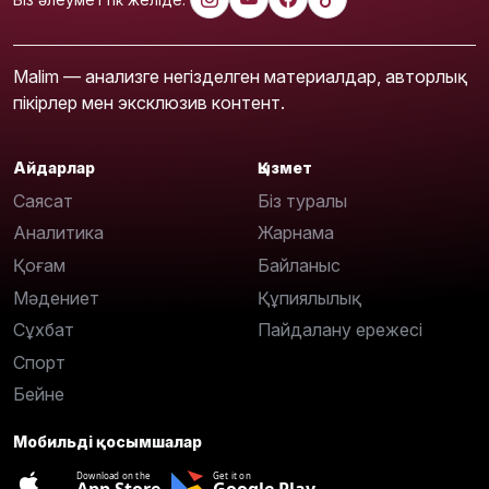
Malim — анализге негізделген материалдар, авторлық
пікірлер мен эксклюзив контент.
Айдарлар
Қызмет
Саясат
Біз туралы
Аналитика
Жарнама
Қоғам
Байланыс
Мәдениет
Құпиялылық
Сұхбат
Пайдалану ережесі
Спорт
Бейне
Мобильді қосымшалар
Download on the
Get it on