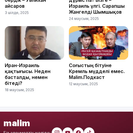
бердік – Уәлихан
дұрыс па? Бізге –
Қайсаров
Израиль үлгі. Сарапшы
Жангелді Шымшықов
3 шілде, 2025
24 маусым, 2025
Иран-Израиль
Соғыстың бітуіне
қақтығысы. Неден
Кремль мүдделі емес.
басталды, немен
Malim.Подкаст
бітеді?
12 маусым, 2025
18 маусым, 2025
malim
Біз әлеуметтік желіде: