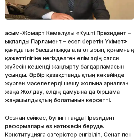
Қасым-Жомарт Кемелұлы «Күшті Президент –
ықпалды Парламент – есеп беретін Үкімет»
қағидатын басшылыққа ала отырып, қоғамның
қажеттілігіне негізделген еліміздің саяси
жүйесін кешенді жаңғырту бағдарламасын
ұсынды. Әрбір қазақстандықтың көкейінде
жүрген мәселелерді шешу жолына арналған
жаңа Жолдау, елдің дамуына да біршама
жаңашылдықтың болатынын көрсетті.
Осыған сәйкес, бүгінгі таңда Президент
реформалары өз нәтижесін беруде.
Конституцияға өзгерістер енгізіліп, Сенат пен