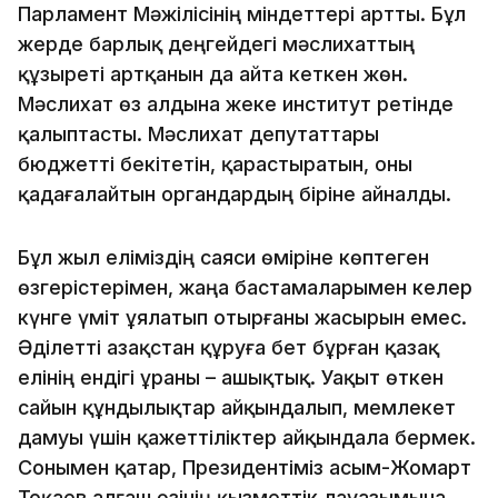
Парламент Мәжілісінің міндеттері артты. Бұл
жерде барлық деңгейдегі мәслихаттың
құзыреті артқанын да айта кеткен жөн.
Мәслихат өз алдына жеке институт ретінде
қалыптасты. Мәслихат депутаттары
бюджетті бекітетін, қарастыратын, оны
қадағалайтын органдардың біріне айналды.
Бұл жыл еліміздің саяси өміріне көптеген
өзгерістерімен, жаңа бастамаларымен келер
күнге үміт ұялатып отырғаны жасырын емес.
Әділетті Қазақстан құруға бет бұрған қазақ
елінің ендігі ұраны – ашықтық. Уақыт өткен
сайын құндылықтар айқындалып, мемлекет
дамуы үшін қажеттіліктер айқындала бермек.
Сонымен қатар, Президентіміз Қасым-Жомарт
Тоқаев алғаш өзінің қызметтік лауазымына