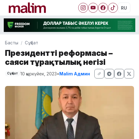
RU
Басты
Сұқбат
Президенттің реформасы –
саяси тұрақтылық негізі
10 қыркүйек, 2023
•
Malim Админ
Сұқбат