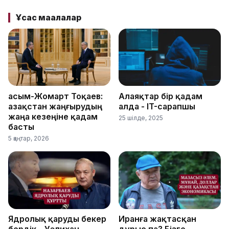
Ұқсас мақалалар
Қасым-Жомарт Тоқаев:
Алаяқтар бір қадам
Қазақстан жаңғырудың
алда - IT-сарапшы
жаңа кезеңіне қадам
25 шілде, 2025
басты
5 қаңтар, 2026
Ядролық қаруды бекер
Иранға жақтасқан