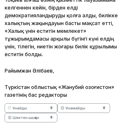
келгеннен кейін, бірден елді
демократияландыруды қолға алды, билікке
халықтың жақындауын басты мақсат етті,
«Халық үнін еститін мемлекет»
тұжырымдамасы арқылы бүгінгі күні елдің
үнін, тілегін, ниетін жоғары билік құрылымы
еститін болды.
Райымжан Әлібаев,
Түркістан облыстық «Жанубий Қозоғистон»
газетінің бас редакторы
🤍 Ұнайды
😞 Ұнамайды
0
0
😡 Шектен шыққан
0