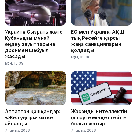
Украина Сызрань және
ЕО мен Украина АҚШ-
Кубаньдағы мұнай
тың Ресейге қарсы
өңдеу зауыттарына
жаңа санкцияларын
дронмен шабуыл
қолдады
жасады
Бүгін, 09:36
Бүгін, 13:39
Аптаптан қашқандар:
Жасанды интеллектіні
«Жел үңгірі» хитке
өшіруге міндеттейтін
айналды
болып жатыр
7 тамыз, 2026
7 тамыз, 2026