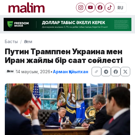
RU
Басты
Әлем
Путин Трамппен Украина мен
Иран жайлы бір сағат сөйлесті
14 маусым, 2026
•
Арман Қайыпхан
Әлем