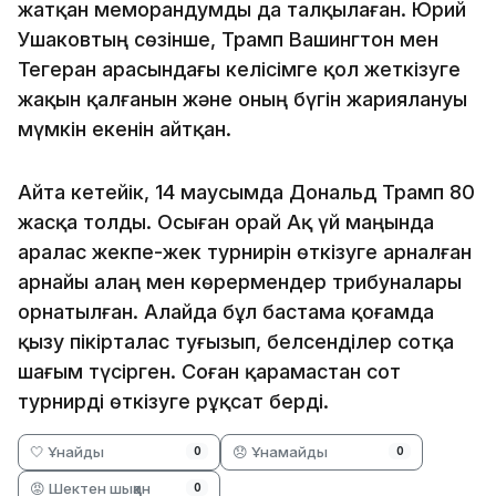
жатқан меморандумды да талқылаған. Юрий
Ушаковтың сөзінше, Трамп Вашингтон мен
Тегеран арасындағы келісімге қол жеткізуге
жақын қалғанын және оның бүгін жариялануы
мүмкін екенін айтқан.
Айта кетейік, 14 маусымда Дональд Трамп 80
жасқа толды. Осыған орай Ақ үй маңында
аралас жекпе-жек турнирін өткізуге арналған
арнайы алаң мен көрермендер трибуналары
орнатылған. Алайда бұл бастама қоғамда
қызу пікірталас туғызып, белсенділер сотқа
шағым түсірген. Соған қарамастан сот
турнирді өткізуге рұқсат берді.
🤍 Ұнайды
😞 Ұнамайды
0
0
😡 Шектен шыққан
0