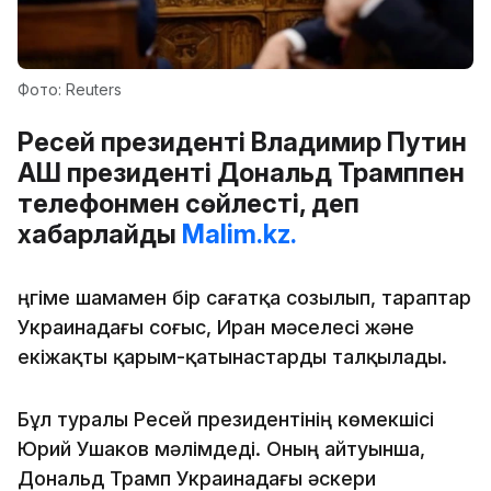
Фото: Reuters
Ресей президенті Владимир Путин
АҚШ президенті Дональд Трамппен
телефонмен сөйлесті, деп
хабарлайды
Malim.kz.
Әңгіме шамамен бір сағатқа созылып, тараптар
Украинадағы соғыс, Иран мәселесі және
екіжақты қарым-қатынастарды талқылады.
Бұл туралы Ресей президентінің көмекшісі
Юрий Ушаков мәлімдеді. Оның айтуынша,
Дональд Трамп Украинадағы әскери