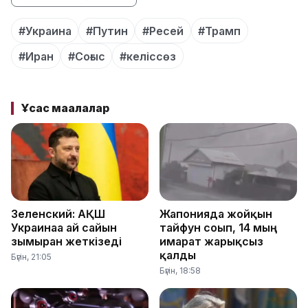
#Украина
#Путин
#Ресей
#Трамп
#Иран
#Соғыс
#келіссөз
Ұқсас мақалалар
Зеленский: АҚШ
Жапонияда жойқын
Украинаға ай сайын
тайфун соғып, 14 мың
зымыран жеткізеді
ғимарат жарықсыз
қалды
Бүгін, 21:05
Бүгін, 18:58