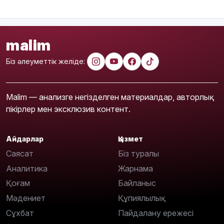
malim
Біз әлеуметтік желіде:
Malim — анализге негізделген материалдар, авторлық
пікірлер мен эксклюзив контент.
Айдарлар
Қызмет
Саясат
Біз туралы
Аналитика
Жарнама
Қоғам
Байланыс
Мәдениет
Құпиялылық
Сұхбат
Пайдалану ережесі