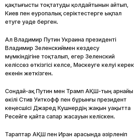
қақтығысты тоқтатуды қолдайтынын айтып,
Киев пен еуропалық серіктестерге ықпал
етуге уәде берген.
Ал Владимир Путин Украина президенті
Владимир Зеленскиймен кездесу
мүмкіндігіне тоқталып, егер Зеленский
келіссөз өткізгісі келсе, Мәскеуге келуі керек
екенін жеткізген.
Сондай-ақ Путин мен Трамп АҚШ-тың арнайы
өкілі Стив Уиткофф пен бұрынғы президент
кеңесшісі Джаред Кушнердің жақын уақытта
Ресейге қайта сапар жасауын келіскен.
Тараптар АҚШ пен Иран арасында әзірленіп