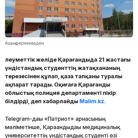
Ашық дереккөзден
Әлеуметтік желіде Қарағандыда 21 жастағы
үндістандық студенттің жатақхананың
терезесінен құлап, қаза тапқаны туралы
ақпарат тарады. Оқиғаға Қарағанды
облыстық полиция департаменті пікір
білдірді, деп хабарлайды
Malim.kz.
Telegram-дағы «Патриот» арнасының
мәліметінше, Қарағандыдағы медициналық
университеттің үндістандық студенті өзі