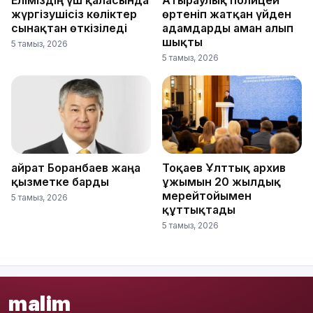
жүргізушісіз көліктер
өртеніп жатқан үйден
сынақтан өткізіледі
адамдарды аман алып
шықты
5 тамыз, 2026
5 тамыз, 2026
Қайрат Боранбаев жаңа
Тоқаев Ұлттық архив
қызметке барды
ұжымын 20 жылдық
мерейтойымен
5 тамыз, 2026
құттықтады
5 тамыз, 2026
malim