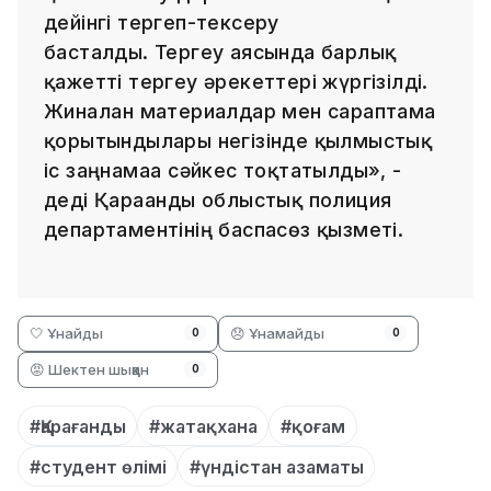
дейінгі тергеп-тексеру
басталды. Тергеу аясында барлық
қажетті тергеу әрекеттері жүргізілді.
Жиналған материалдар мен сараптама
қорытындылары негізінде қылмыстық
іс заңнамаға сәйкес тоқтатылды», -
деді Қарағанды облыстық полиция
департаментінің баспасөз қызметі.
🤍 Ұнайды
😞 Ұнамайды
0
0
😡 Шектен шыққан
0
#Қарағанды
#жатақхана
#қоғам
#студент өлімі
#үндістан азаматы