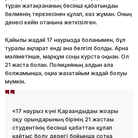
тұрған жатақхананың бесінші қабатындағы
бөлменің терезесінен құлап, көз жұмған. Оның
денесі кейін отанына жеткізілген.
Қайғылы жағдай 17 наурызда болғанымен, бұл
туралы ақпарат енді ғана белгілі болды. Арна
мәліметінше, марқұм соңғы курста оқыған. Ол
21 жаста болған. Полицияның алдын ала
болжамынша, оқиға жазатайым жағдай болуы
мүмкін.
«17 наурыз күні Қарағандыдағы жоғары
оқу орындарының бірінің 21 жастағы
студентінің бесінші қабаттан құлап
қайтыс болу дерегі бойынша сотқа