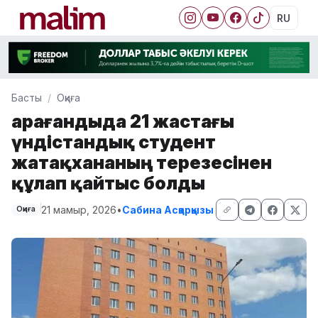
RU
Басты
Оқиға
Қарағандыда 21 жастағы
үндістандық студент
жатақхананың терезесінен
құлап қайтыс болды
21 мамыр, 2026
•
Сабина Асқарқызы
Оқиға