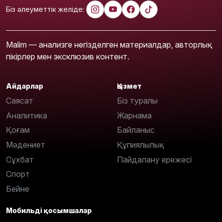
Біз әлеуметтік желіде:
Malim — анализге негізделген материалдар, авторлық
пікірлер мен эксклюзив контент.
Айдарлар
Қызмет
Саясат
Біз туралы
Аналитика
Жарнама
Қоғам
Байланыс
Мәдениет
Құпиялылық
Сұхбат
Пайдалану ережесі
Спорт
Бейне
Мобильді қосымшалар