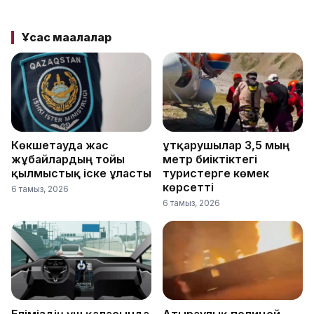
Ұқсас мақалалар
Көкшетауда жас
Құтқарушылар 3,5 мың
жұбайлардың тойы
метр биіктіктегі
қылмыстық іске ұласты
туристерге көмек
көрсетті
6 тамыз, 2026
6 тамыз, 2026
Еліміздің үш қаласында
Атыраулық полицей