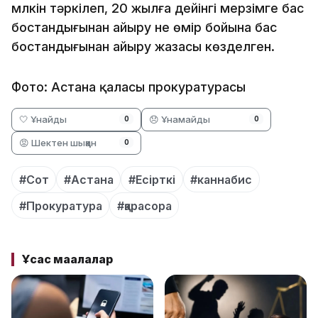
мүлкін тәркілеп, 20 жылға дейінгі мерзімге бас
бостандығынан айыру не өмір бойына бас
бостандығынан айыру жазасы көзделген.
Фото: Астана қаласы прокуратурасы
🤍 Ұнайды
😞 Ұнамайды
0
0
😡 Шектен шыққан
0
#Сот
#Астана
#Есірткі
#каннабис
#Прокуратура
#қарасора
Ұқсас мақалалар