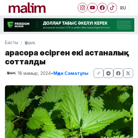
RU
Басты
Құқық
Қарасора өсірген екі астаналық
сотталды
18 мамыр, 2024
•
Мәди Саматұлы
Құқық