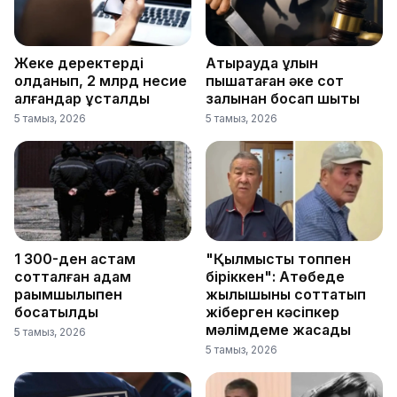
Жеке деректерді
Атырауда ұлын
қолданып, 2 млрд несие
пышақтаған әке сот
алғандар ұсталды
залынан босап шықты
5 тамыз, 2026
5 тамыз, 2026
1 300-ден астам
"Қылмыстық топпен
сотталған адам
біріккен": Ақтөбеде
рақымшылықпен
жылқышыны соттатып
босатылды
жіберген кәсіпкер
мәлімдеме жасады
5 тамыз, 2026
5 тамыз, 2026