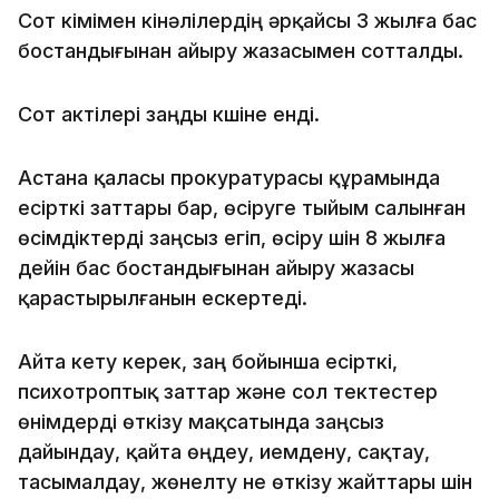
Сот үкімімен кінәлілердің әрқайсы 3 жылға бас
бостандығынан айыру жазасымен сотталды.
Сот актілері заңды күшіне енді.
Астана қаласы прокуратурасы құрамында
есiрткi заттары бар, өсiруге тыйым салынған
өсiмдiктердi заңсыз егіп, өсіру үшін 8 жылға
дейін бас бостандығынан айыру жазасы
қарастырылғанын ескертеді.
Айта кету керек, заң бойынша есірткі,
психотроптық заттар және сол тектестер
өнімдерді өткізу мақсатында заңсыз
дайындау, қайта өңдеу, иемдену, сақтау,
тасымалдау, жөнелту не өткізу жайттары үшін