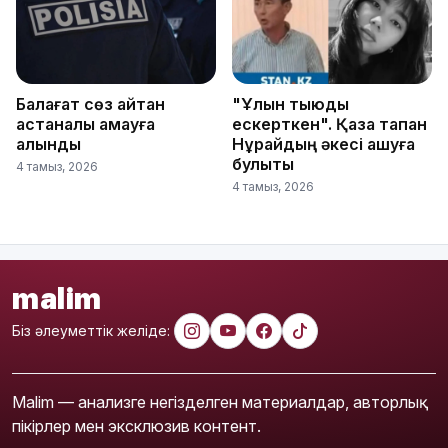
Балағат сөз айтқан
"Ұлын тыюды
астаналық қамауға
ескерткен". Қаза тапқан
алынды
Нұрайдың әкесі ашуға
булықты
4 тамыз, 2026
4 тамыз, 2026
malim
Біз әлеуметтік желіде:
Malim — анализге негізделген материалдар, авторлық
пікірлер мен эксклюзив контент.