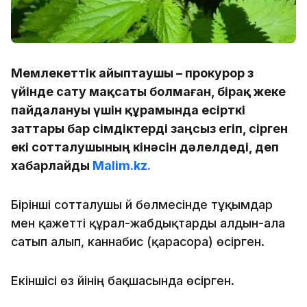
Мемлекеттік айыптаушы – прокурор өз
үйінде сату мақсаты болмаған, бірақ жеке
пайдалануы үшін құрамында есірткі
заттары бар өсімдіктерді заңсыз егіп, өсірген
екі сотталушының кінәсін дәлелдеді, деп
хабарлайды
Malim.kz.
Бірінші сотталушы үй бөлмесінде тұқымдар
мен қажетті құрал-жабдықтарды алдын-ала
сатып алып, каннабис (қарасора) өсірген.
Екіншісі өз үйінің бақшасында өсірген.