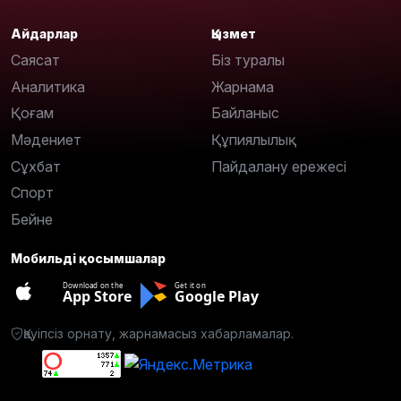
Айдарлар
Қызмет
Саясат
Біз туралы
Аналитика
Жарнама
Қоғам
Байланыс
Мәдениет
Құпиялылық
Сұхбат
Пайдалану ережесі
Спорт
Бейне
Мобильді қосымшалар
Download on the
Get it on
App Store
Google Play
Қауіпсіз орнату, жарнамасыз хабарламалар.