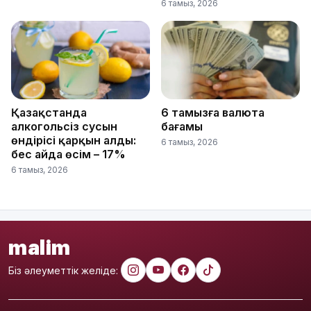
6 тамыз, 2026
Қазақстанда
6 тамызға валюта
алкогольсіз сусын
бағамы
өндірісі қарқын алды:
6 тамыз, 2026
бес айда өсім – 17%
6 тамыз, 2026
malim
Біз әлеуметтік желіде: