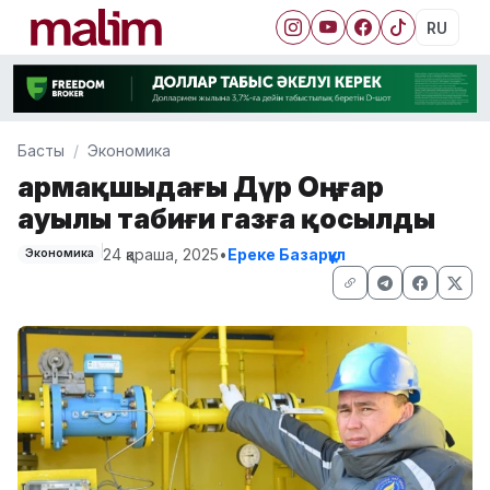
RU
Басты
Экономика
Қармақшыдағы Дүр Оңғар
ауылы табиғи газға қосылды
24 қараша, 2025
•
Ереке Базарқұл
Экономика