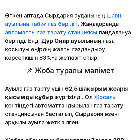
Өткен аптада Сырдария ауданының
Шаған
ауылына табиғи газ беріліп
, Жаңақорғанда
автоматты газ тарату станциясы
пайдалануға
берілді. Енді
Дүр Оңғар ауылының
газға
қосылуы өңірдің жалпы газдандыру
көрсеткішін 83%-ға жеткізіп отыр.
📌 Жоба туралы мәлімет
Ауылға газ тарту үшін
62,5 шақырым жоғары
қысымды құбыр
жүргізілді. Ол
Жосалы
кентіндегі автоматтандырылған газ тарату
станциясынан басталып, Сырдария өзені
арқылы ауылға жеткізілген.