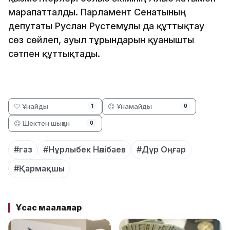
марапатталды. Парламент Сенатының
депутаты Руслан Рүстемұлы да құттықтау
сөз сөйлеп, ауыл тұрғындарын қуанышты
сәтпен құттықтады.
🤍 Ұнайды
😞 Ұнамайды
1
0
😡 Шектен шыққан
0
#газ
#Нұрлыбек Нәлібаев
#Дүр Оңғар
#Қармақшы
Ұқсас мақалалар