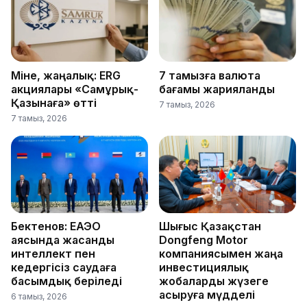
Міне, жаңалық: ERG
7 тамызға валюта
акциялары «Самұрық-
бағамы жарияланды
Қазынаға» өтті
7 тамыз, 2026
7 тамыз, 2026
Бектенов: ЕАЭО
Шығыс Қазақстан
аясында жасанды
Dongfeng Motor
интеллект пен
компаниясымен жаңа
кедергісіз саудаға
инвестициялық
басымдық беріледі
жобаларды жүзеге
асыруға мүдделі
6 тамыз, 2026