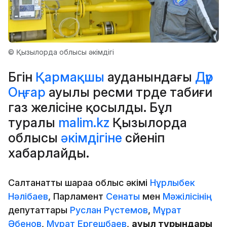
© Қызылорда облысы әкімдігі
Бүгін
Қармақшы
ауданындағы
Дүр
Оңғар
ауылы ресми түрде табиғи
газ желісіне қосылды. Бұл
туралы
malim.kz
Қызылорда
облысы
әкімдігіне
сүйеніп
хабарлайды.
Салтанатты шараға облыс әкімі
Нұрлыбек
Нәлібаев
, Парламент
Сенаты
мен
Мәжілісінің
депутаттары
Руслан Рүстемов
,
Мұрат
Әбенов
,
Мұрат Ергешбаев
,
ауыл тұрғындары