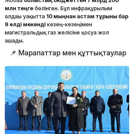
Жобаға
облыстық бюджеттен 7 млрд 200
млн теңге
бөлінген. Бұл инфрақұрылым
алдағы уақытта
10 мыңнан астам тұрғыны бар
9 елді мекенді
кезең-кезеңімен
магистральдық газ желісіне қосуға жол
ашады.
📌 Марапаттар мен құттықтаулар