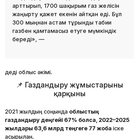
арттырып, 1700 шақырым газ желісін
жаңғырту қажет екенін айтқан еді. Бұл
300 мыңнан астам тұрғынды табиғи
газбен қамтамасыз етуге мүмкіндік
береді», —
деді облыс әкімі.
📌 Газдандыру жұмыстарының
қарқыны
2021 жылдың соңында
облыстың
газдандыру деңгейі 67% болса, 2022–2025
жылдары 63,6 млрд теңгеге 77 жоба
іске
асырылған.