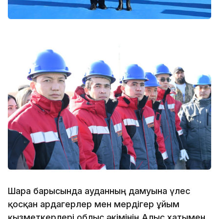
Шара барысында ауданның дамуына үлес
қосқан ардагерлер мен мердігер ұйым
қызметкерлері облыс әкімінің Алғыс хатымен