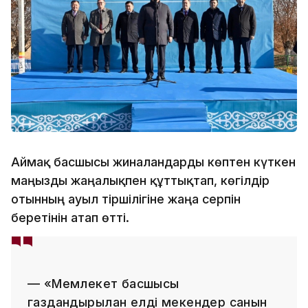
Аймақ басшысы жиналғандарды көптен күткен
маңызды жаңалықпен құттықтап, көгілдір
отынның ауыл тіршілігіне жаңа серпін
беретінін атап өтті.
— «Мемлекет басшысы
газдандырылған елді мекендер санын