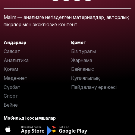
Malim — анализге негізделген материалдар, авторлық
пікірлер мен эксклюзив контент.
Айдарлар
Қызмет
Саясат
Біз туралы
Аналитика
Жарнама
Қоғам
Байланыс
Мәдениет
Құпиялылық
Сұхбат
Пайдалану ережесі
Спорт
Бейне
Мобильді қосымшалар
Download on the
Get it on
App Store
Google Play