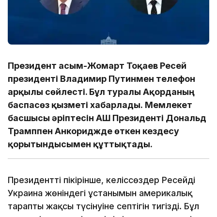
Президент Қасым-Жомарт Тоқаев Ресей
президенті Владимир Путинмен телефон
арқылы сөйлесті. Бұл туралы Ақорданың
баспасөз қызметі хабарлады. Мемлекет
басшысы әріптесін АҚШ Президенті Дональд
Трамппен Анкориджде өткен кездесу
қорытындысымен құттықтады.
Президенттің пікірінше, келіссөздер Ресейдің
Украина жөніндегі ұстанымын америкалық
тараптың жақсы түсінуіне септігін тигізді. Бұл