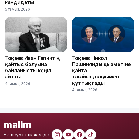
кандидаты
5 тамыз, 2026
Тоқаев Иван Гапичтің
Тоқаев Никол
қайтыс болуына
Пашинянды қызметіне
байланысты көңіл
қайта
айтты
тағайындалуымен
құттықтады
4 тамыз, 2026
4 тамыз, 2026
malim
Біз әлеуметтік желіде: