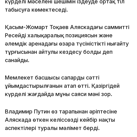
күрделі мәселенің шешімін іздеуде ортақ тіл
табысуға көмектеседі.
Қасым-Жомарт Тоқаев Аляскадағы саммитті
Ресейдің халықаралық позициясын және
әлемдік аренадағы өзара түсіністікті нығайту
тұрғысынан айтулы кездесу болды деп
санайды.
Мемлекет басшысы сапардың сәтті
ұйымдастырылғанын атап өтті. Қазіргідей
күрделі жағдайда мұның саяси мәні зор.
Владимир Путин өз тарапынан әріптесіне
Аляскада өткен келіссөздің кейбір нақты
аспектілері туралы мәлімет берді.