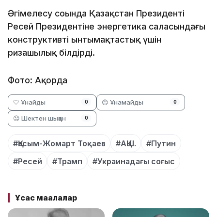
Әңгімелесу соңында Қазақстан Президенті
Ресей Президентіне энергетика саласындағы
конструктивті ынтымақтастық үшін
ризашылық білдірді.
Фото: Ақорда
🤍 Ұнайды
😞 Ұнамайды
0
0
😡 Шектен шыққан
0
#Қасым-Жомарт Тоқаев
#АҚШ.
#Путин
#Ресей
#Трамп
#Украинадағы соғыс
Ұқсас мақалалар