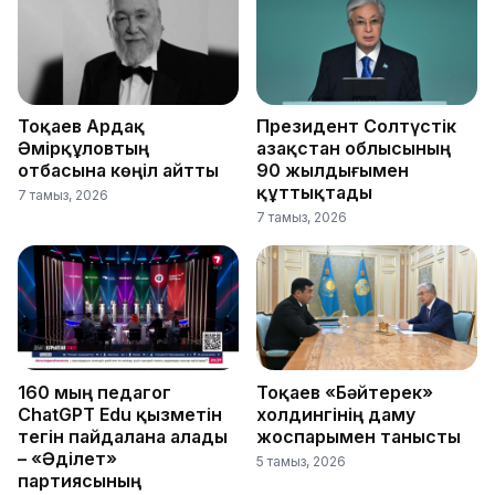
Тоқаев Ардақ
Президент Солтүстік
Әмірқұловтың
Қазақстан облысының
отбасына көңіл айтты
90 жылдығымен
құттықтады
7 тамыз, 2026
7 тамыз, 2026
160 мың педагог
Тоқаев «Бәйтерек»
ChatGPT Edu қызметін
холдингінің даму
тегін пайдалана алады
жоспарымен танысты
– «Әділет»
5 тамыз, 2026
партиясының