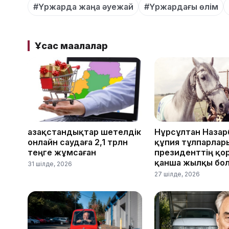
#Үржарда жаңа әуежай
#Үржардағы өлім
Ұқсас мақалалар
Қазақстандықтар шетелдік
Нұрсұлтан Назар
онлайн саудаға 2,1 трлн
құпия тұлпарлары
теңге жұмсаған
президенттің қо
қанша жылқы бол
31 шілде, 2026
27 шілде, 2026