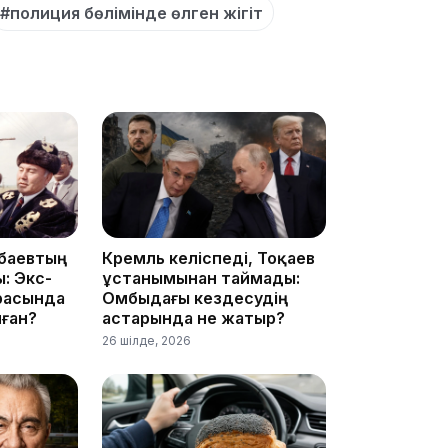
#полиция бөлімінде өлген жігіт
17:17
баевтың
Кремль келіспеді, Тоқаев
: Экс-
ұстанымынан таймады:
расында
Омбыдағы кездесудің
ған?
астарында не жатыр?
26 шілде, 2026
16:37