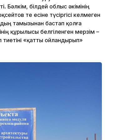
. Бәлкім, білдей облыс әкімінің
қсейтов те есіне түсіргісі келмеген
ылдың тамызынан бастап қолға
нің құрылысы белгіленген мерзім –
 тиетіні «қатты ойландырып»
19:36
19:10