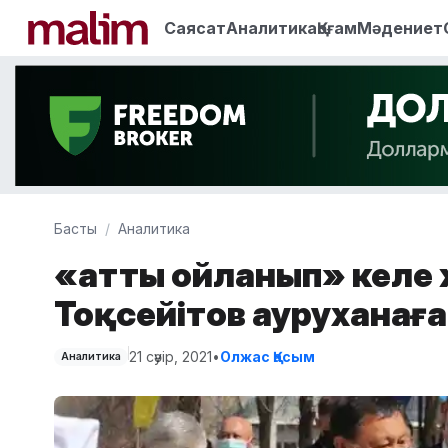
Саясат
Аналитика
Қоғам
Мәдениет
Басты
Аналитика
«Қатты ойланып» келе
Тоқсейітов ауруханағ
21 сәуір, 2021
•
Олжас Қасым
Аналитика