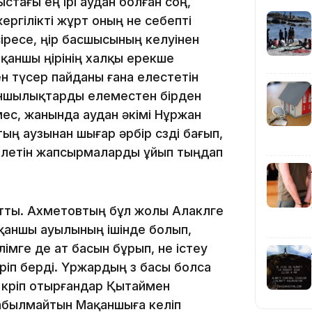
тағы ең ірі аудан болған соң,
жергілікті жұрт оның не себепті
09:40
іресе, өңір басшысының келуінен
қаншы өңірінің халқы ерекше
ен түсер пайданы ғана елестетін
ншылықтарды елеместен бірден
мес, жанында аудан әкімі Нұржан
ың аузынан шығар әрбір сөзді бағып,
09:03
елетін жапсырмаларды ұйып тыңдап
йтты. Ахметовтың бұл жолы Алакөлге
ақаншы ауылының ішінде болып,
імге де ат басын бұрып, не істеу
08:42
іріп берді. Үржардың өз басы болса
көріп отырғандар Қытаймен
абылмайтын Мақаншыға келіп