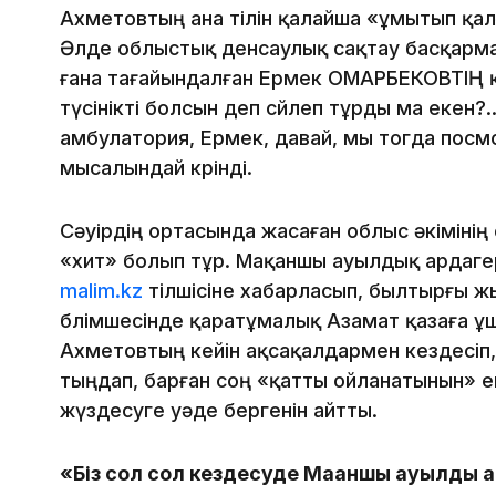
Ахметовтың ана тілін қалайша «ұмытып қал
Әлде облыстық денсаулық сақтау басқар
ғана тағайындалған Ермек ОМАРБЕКОВТІҢ қа
түсінікті болсын деп сөйлеп тұрды ма екен?
амбулатория, Ермек, давай, мы тогда посм
мысалындай көрінді.
Сәуірдің ортасында жасаған облыс әкімінің 
«хит» болып тұр. Мақаншы ауылдық ардаге
malim.kz
тілшісіне хабарласып, былтырғы 
бөлімшесінде қаратұмалық Азамат қазаға ұ
Ахметовтың кейін ақсақалдармен кездесіп, 
тыңдап, барған соң «қатты ойланатынын» ек
жүздесуге уәде бергенін айтты.
«Біз сол сол кездесуде Мақаншы ауылдық 