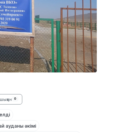
19:09
18:50
шыққан
0
елді
й ауданы әкімі
17:33