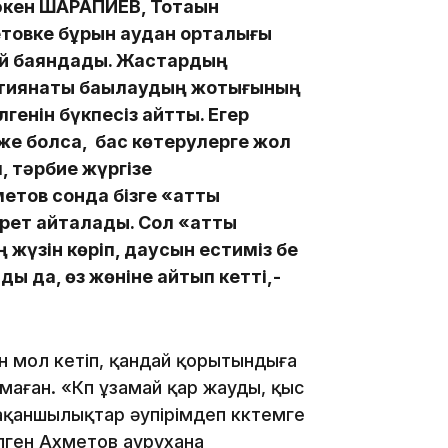
әкен ШАРАПИЕВ, Тоқтақын
товке бұрын аудан орталығы
 баяндадық. Жастардың
22:45
 тиянақты бақылаудың жоқтығының
енін бүкпесіз айттық. Егер
же болса, бас көтерулерге жол
, тәрбие жүргізе
тов сонда бізге «қатты
рет қайталады. Сол «қатты
21:46
жүзін көріп, даусын естиміз бе
ы да, өз жөніне қайтып кетті,-
н мол кетіп, қандай қорытындыға
лмаған. «Көп ұзамай қар жауды, қыс
19:46
мақаншылықтар әупірімдеп көктемге
лген Ахметов аурухана