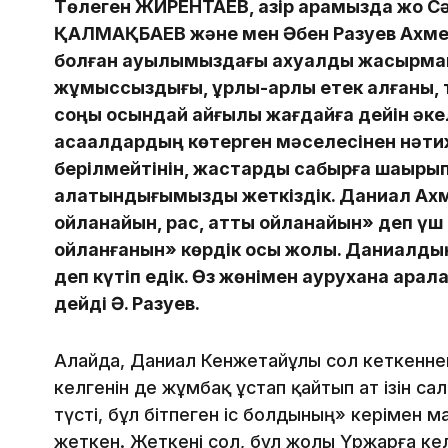
Төлеген ЖИРЕНТАЕВ, қазір арамызда жоқ С
ҚАЛМАҚБАЕВ және мен Әбен Разуев Ахме
болған ауылымыздағы ахуалды жасырмай
жұмыссыздығы, ұрлық-қарлық етек алғаны,
соңы осындай қайғылы жағдайға дейін әкелг
ақсақалдардың көтерген мәселесінен нәти
берілмейтінін, жастарды сабырға шақырып
алатындығымызды жеткіздік. Даниал Ахме
ойланайын, рас, қатты ойланайын» деп үш 
ойланғанын» көрдік осы жолы. Даниалдың 
деп күтіп едік. Өз жөнімен аурухана аралад
дейді Ә. Разуев.
Алайда, Даниал Кенжетайұлы сол кеткенне
келгенін де жұмбақ ұстап қайтып ат ізін са
түсті, бұл бітпеген іс болдының» керімен 
жеткен. Жеткені сол, бұл жолы Үржарға ке