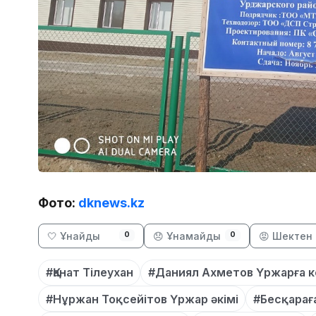
Фото:
dknews.kz
🤍 Ұнайды
😞 Ұнамайды
😡 Шектен 
0
0
#Қанат Тілеухан
#Даниял Ахметов Үржарға к
#Нұржан Тоқсейітов Үржар әкімі
#Бесқараға