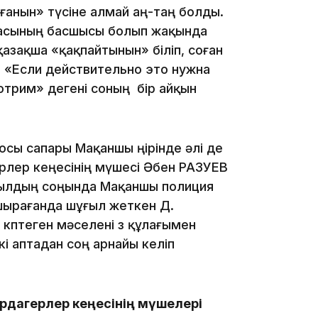
ғанын» түсіне алмай аң-таң болды.
масының басшысы болып жақында
08:25
зақша «қақпайтынын» біліп, соған
.. «Если действительно это нужна
отрим» дегені соның бір айқын
08:22
осы сапары Мақаншы өңірінде әлі де
рлер кеңесінің мүшесі Әбен РАЗУЕВ
07:07
жылдың соңында Мақаншы полиция
шырағанда шұғыл жеткен Д.
көптеген мәселені өз құлағымен
і аптадан соң арнайы келіп
23:23
ардагерлер кеңесінің мүшелері