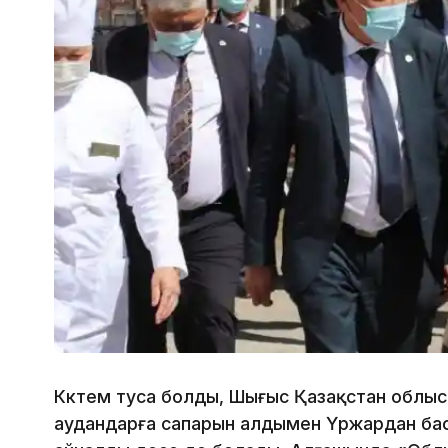
Көктем туса болды, Шығыс Қазақстан облы
аудандарға сапарын алдымен Үржардан ба