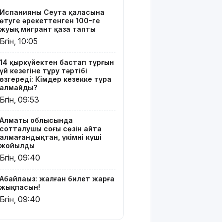
соңғы сөзін
Испанияның Сеута қаласына
айта
өтуге әрекеттенген 100-ге
алмағандықтан,
жуық мигрант қаза тапты
үкімнің
Бүгін, 10:05
күші
жойылды
14 қыркүйектен бастап тұрғын
үй кезегіне тұру тәртібі
Міне,
өзгереді: Кімдер кезекке тұра
жаңалық:
алмайды?
ERG
Бүгін, 09:53
акциялары
«Самұрық-
Алматы облысында
Қазынаға»
сотталушы соңғы сөзін айта
өтті
алмағандықтан, үкімнің күші
жойылды
АҚШ-тың
Бүгін, 09:40
қолдауымен
Венесуэлада
Абайлаңыз: жалған билет жарға
билік пен
жықпасын!
оппозиция
Бүгін, 09:40
келіссөзге
кірісті