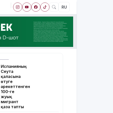
RU
Испанияның
Сеута
қаласына
өтуге
әрекеттенген
100-ге
жуық
мигрант
қаза тапты