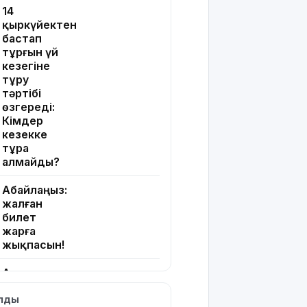
14
қыркүйектен
бастап
тұрғын үй
кезегіне
тұру
тәртібі
өзгереді:
Кімдер
кезекке
тұра
алмайды?
Абайлаңыз:
жалған
билет
жарға
жықпасын!
Алматы
облысында
ылды
сотталушы