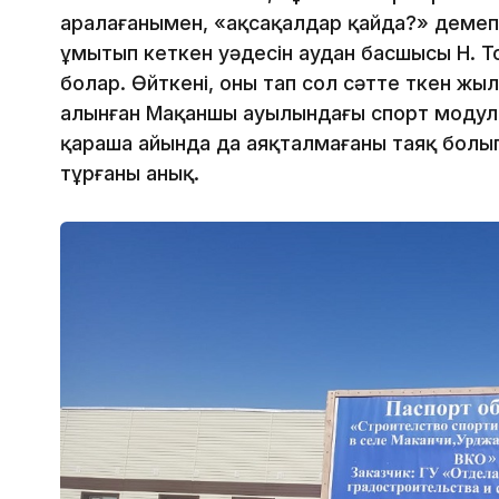
аралағанымен, «ақсақалдар қайда?» демепті
ұмытып кеткен уәдесін аудан басшысы Н. То
болар. Өйткені, оны тап сол сәтте өткен ж
алынған Мақаншы ауылындағы спорт модулі
қараша айында да аяқталмағаны таяқ болып
тұрғаны анық.