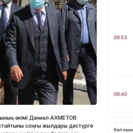
09:53
09:40
сының әкімі Даниал АХМЕТОВ
стайтыны соңғы жылдары дәстүрге
Көп оқ