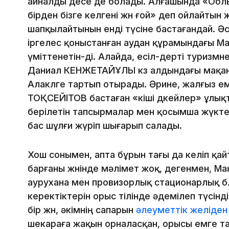
айналды десе де болады. Алғашында «Облыс
бірден бізге келгені жөн ғой» деп ойлайтын 
шапқылайтынын енді түсіне бастағандай. Әс
іргелес қоныстанған аудан құрамындағы Ма
үміттенетін-ді. Алайда, есіл-дерті туризмн
Даниал КЕНЖЕТАЙҰЛЫ көз алдындағы мақа
Алакөлге тартып отырады. Әрине, жалғыз е
ТОҚСЕЙІТОВ бастаған «кіші дөкейлер» ұлықт
берілетін тапсырмалар мен қосымша жүкт
бас шұлғи жүріп шығарып салады.
Хош сонымен, апта бұрын тағы да келіп қа
барғаны жөнінде мәлімет жоқ, дегенмен, М
аурухана мен провизорлық стационарлық бөл
керектіктерін орыс тілінде әдемілеп түсінд
бір жөн, әкімнің сапарын
әлеуметтік желіден
шекараға жақын орналасқан, орысы емге т