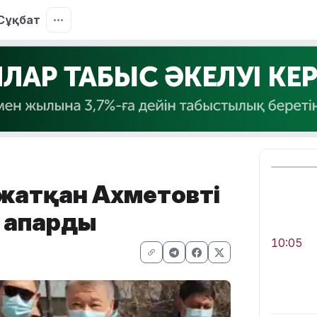
Сұқбат
 жатқан Ахметовті
а апарды
10:05