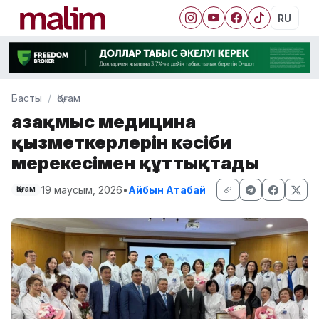
RU
Басты
Қоғам
Қазақмыс медицина
қызметкерлерін кәсіби
мерекесімен құттықтады
19 маусым, 2026
•
Айбын Атабай
Қоғам