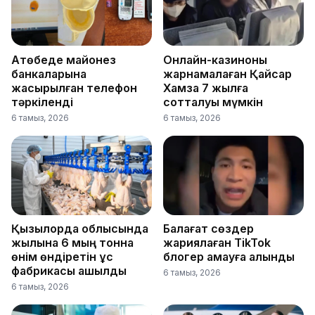
Ақтөбеде майонез
Онлайн-казиноны
банкаларына
жарнамалаған Қайсар
жасырылған телефон
Хамза 7 жылға
тәркіленді
сотталуы мүмкін
6 тамыз, 2026
6 тамыз, 2026
Қызылорда облысында
Балағат сөздер
жылына 6 мың тонна
жариялаған TikTok
өнім өндіретін құс
блогер қамауға алынды
фабрикасы ашылды
6 тамыз, 2026
6 тамыз, 2026