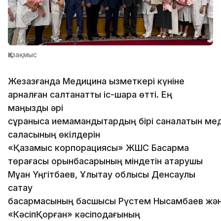
Қазақмыс
Жезқазғанда Медицина қызметкері күніне
арналған салтанатты іс-шара өтті. Ең
маңызды әрі
сұранысқа иемамандықтардың бірі саналатын ме
саласының өкілдерін
«Қазақмыс корпорациясы» ЖШС Басқарма
төрағасы орынбасарының міндетін атқарушы
Мұқан Үңгітбаев, Ұлытау облысы Денсаулық
сақтау
басқармасының басшысы Рүстем Нысамбаев жә
«КәсіпҚорған» кәсіподағының