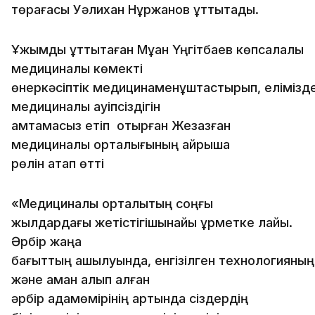
төрағасы Уәлихан Нұржанов құттықтады.
Ұжымды құттықтаған Мұқан Үңгітбаев көпсалалы
медициналық көмекті
өнеркәсіптік медицинаменұштастырып, еліміздег
медициналық қауіпсіздігін
қамтамасыз етіп отырған Жезқазған
медициналық орталығының айрықша
рөлін атап өтті
«Медициналық орталықтың соңғы
жылдардағы жетістігішынайы құрметке лайық.
Әрбір жаңа
бағыттың ашылуында, енгізілген технологияның
және аман алып қалған
әрбір адамөмірінің артында сіздердің