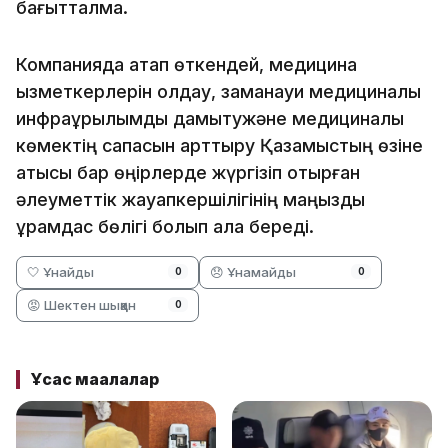
бағытталмақ.
Компанияда атап өткендей, медицина
қызметкерлерін қолдау, заманауи медициналық
инфрақұрылымды дамытужәне медициналық
көмектің сапасын арттыру Қазақмыстың өзіне
қатысы бар өңірлерде жүргізіп отырған
әлеуметтік жауапкершілігінің маңызды
құрамдас бөлігі болып қала береді.
🤍 Ұнайды
😞 Ұнамайды
0
0
😡 Шектен шыққан
0
Ұқсас мақалалар