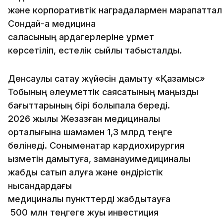
және корпоративтік наградалармен марапаттал
Сондай-ақ медицина
саласының ардагерлеріне құрмет
көрсетіліп, естелік сыйлық табысталды.
Денсаулық сақтау жүйесін дамыту «Қазақмыс»
Тобының әлеуметтік саясатының маңызды
бағыттарының бірі болыпқала береді.
2026 жылы Жезқазған медициналық
орталығына шамамен 1,3 млрд теңге
бөлінеді. Соныменқатар кардиохирургия
қызметін дамытуға, заманауимедициналық
жабдық сатып алуға және өндірістік
нысандардағы
медициналық пункттерді жабдықтауға
500 млн теңгеге жуық инвестиция