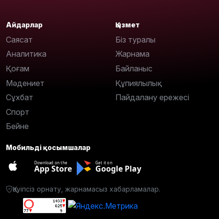
Айдарлар
Қызмет
Саясат
Біз туралы
Аналитика
Жарнама
Қоғам
Байланыс
Мәдениет
Құпиялылық
Сұхбат
Пайдалану ережесі
Спорт
Бейне
Мобильді қосымшалар
Download on the
Get it on
App Store
Google Play
Қауіпсіз орнату, жарнамасыз хабарламалар.