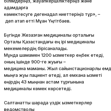
білімдеріңіз, жауапкершіліктеріңіз және
адамдарға
көмектесуге дегенадал ниеттеріңіз тұр», –
деп атап өтті Мұқан Үңгітбаев.
Бүгінде Жезқазған медициналық орталығы
Орталық Қазақстандағы ең ірі медициналық
мекемелердің бірісаналады.
Мұнда шамамен 1200 қызметкер еңбек етеді,
оның ішінде 900-ге жуығы –
медицина маманы. Жыл сайынстационарлық емд
мыңға жуық пациент өтеді, ал емхана қызметі
өңірдің 43 мыңнан астам тұрғынына
медициналық көмек көрсетеді.
Салтанатты шарада үздік қызметкерлер
ведомстволық