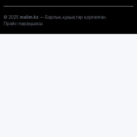
© 2025
malim.kz
— Барлық құқықтар қорғалған.
Прайс-парақшасы