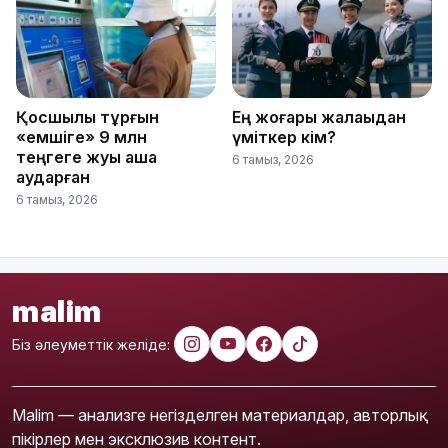
Қосшылық тұрғын
Ең жоғары жалақыдан
«емшіге» 9 млн
үміткер кім?
теңгеге жуық ақша
6 тамыз, 2026
аударған
6 тамыз, 2026
malim
Біз әлеуметтік желіде:
Malim — анализге негізделген материалдар, авторлық
пікірлер мен эксклюзив контент.