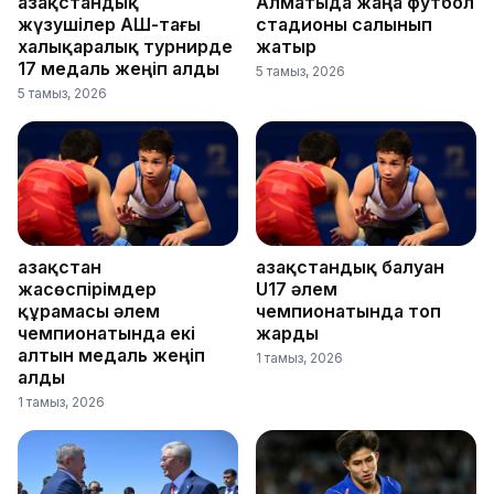
Қазақстандық
Алматыда жаңа футбол
жүзушілер АҚШ-тағы
стадионы салынып
халықаралық турнирде
жатыр
17 медаль жеңіп алды
5 тамыз, 2026
5 тамыз, 2026
Қазақстан
Қазақстандық балуан
жасөспірімдер
U17 әлем
құрамасы әлем
чемпионатында топ
чемпионатында екі
жарды
алтын медаль жеңіп
1 тамыз, 2026
алды
1 тамыз, 2026