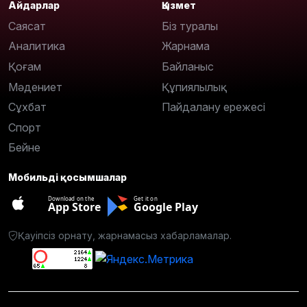
Айдарлар
Қызмет
Саясат
Біз туралы
Аналитика
Жарнама
Қоғам
Байланыс
Мәдениет
Құпиялылық
Сұхбат
Пайдалану ережесі
Спорт
Бейне
Мобильді қосымшалар
Download on the
Get it on
App Store
Google Play
Қауіпсіз орнату, жарнамасыз хабарламалар.