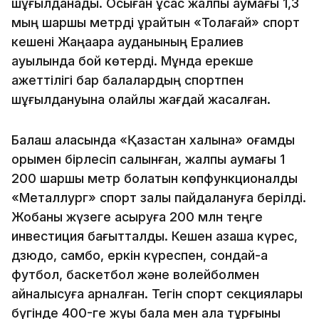
шұғылданады. Осыған ұқсас жалпы аумағы 1,3
мың шаршы метрді құрайтын «Толағай» спорт
кешені Жаңаарқа ауданының Ералиев
ауылында бой көтерді. Мұнда ерекше
қажеттілігі бар балалардың спортпен
шұғылдануына қолайлы жағдай жасалған.
Балқаш қаласында «Қазақстан халқына» қоғамдық
қорымен бірлесіп салынған, жалпы аумағы 1
200 шаршы метр болатын көпфункционалды
«Металлург» спорт залы пайдалануға берілді.
Жобаны жүзеге асыруға 200 млн теңге
инвестиция бағытталды. Кешен қазақша күрес,
дзюдо, самбо, еркін күреспен, сондай-ақ
футбол, баскетбол және волейболмен
айналысуға арналған. Тегін спорт секциялары
бүгінде 400-ге жуық бала мен қала тұрғыны