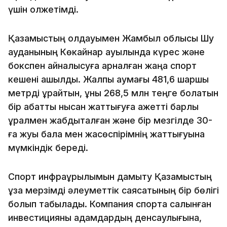
үшін қолжетімді.
Қазақмыстың қолдауымен Жамбыл облысы Шу
ауданының Көкқайнар ауылында күрес және
бокспен айналысуға арналған жаңа спорт
кешені ашылды. Жалпы аумағы 481,6 шаршы
метрді құрайтын, құны 268,5 млн теңге болатын
бір қабатты нысан жаттығуға қажетті барлық
құралмен жабдықталған және бір мезгілде 30-
ға жуық бала мен жасөспірімнің жаттығуына
мүмкіндік береді.
Спорт инфрақұрылымын дамыту Қазақмыстың
ұзақ мерзімді әлеуметтік саясатының бір бөлігі
болып табылады. Компания спортқа салынған
инвестицияны адамдардың денсаулығына,