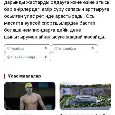
дарынды жастарды қолдауға және өзіне қатысы
бар өңірлердегі өмір сүру сапасын арттыруға
қосылған үлес ретінде қарастырады. Осы
мақсатта әуесқой спортшылардан бастап
болашақ чемпиондарға дейін дене
шынықтырумен айналысуға жағдай жасайды.
🤍 Ұнайды
😞 Ұнамайды
0
0
😡 Шектен шыққан
0
Ұқсас мақалалар