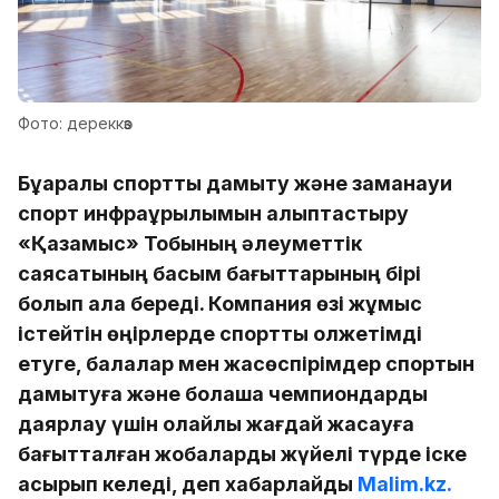
Фото: дереккөз
Бұқаралық спортты дамыту және заманауи
спорт инфрақұрылымын қалыптастыру
«Қазақмыс» Тобының әлеуметтік
саясатының басым бағыттарының бірі
болып қала береді. Компания өзі жұмыс
істейтін өңірлерде спортты қолжетімді
етуге, балалар мен жасөспірімдер спортын
дамытуға және болашақ чемпиондарды
даярлау үшін қолайлы жағдай жасауға
бағытталған жобаларды жүйелі түрде іске
асырып келеді, деп хабарлайды
Malim.kz.