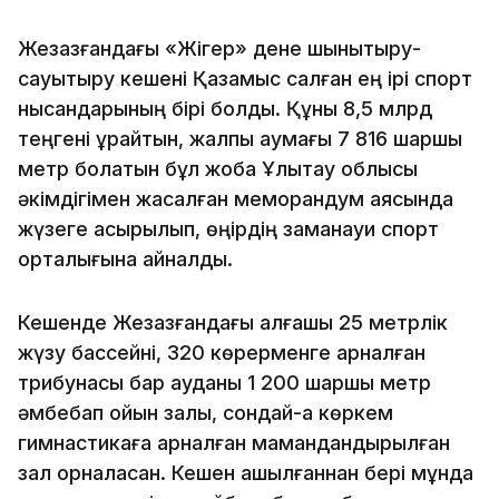
Жезқазғандағы «Жігер» дене шынықтыру-
сауықтыру кешені Қазақмыс салған ең ірі спорт
нысандарының бірі болды. Құны 8,5 млрд
теңгені құрайтын, жалпы аумағы 7 816 шаршы
метр болатын бұл жоба Ұлытау облысы
әкімдігімен жасалған меморандум аясында
жүзеге асырылып, өңірдің заманауи спорт
орталығына айналды.
Кешенде Жезқазғандағы алғашқы 25 метрлік
жүзу бассейні, 320 көрерменге арналған
трибунасы бар ауданы 1 200 шаршы метр
әмбебап ойын залы, сондай-ақ көркем
гимнастикаға арналған мамандандырылған
зал орналасқан. Кешен ашылғаннан бері мұнда