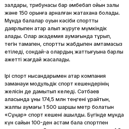
залдары, трибунасы бар әмбебап ойын залы
және 150 орынға арналған жатақхана болады.
Мұнда балалар оқуын кәсіби спорттық
даярлықпен қатар алып жүруге мүмкіндік
алады. Олар академия аумағында тұрып,
тегін тамақпен, спорттық жабдықпен қамтамасыз
етіледі, сондай-ақ олардың жаттығуына барлық
қажетті жағдай жасалады.
Ірі спорт нысандарымен қатар компания
заманауи модульдік спорт кешендерінің
желісін де дамытып келеді. Сәтбаев
қаласында құны 174,5 млн теңгені құрайтын,
жалпы аумағы 1 500 шаршы метр болатын
«Сұңқар» спорт кешені ашылды. Бүгінде мұнда
күн сайын 100-ден астам бала спортпен