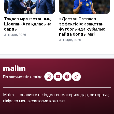
Тоқаев Қырғызстанның
«Дастан Сатпаев
Шолпан-Ата қаласына
эффектісі»: Қазақстан
барды
футболында құбылыс
пайда болды ма?
31 шілде, 2026
31 шілде, 2026
malim
Біз әлеуметтік желіде:
Malim — анализге негізделген материалдар, авторлық
пікірлер мен эксклюзив контент.