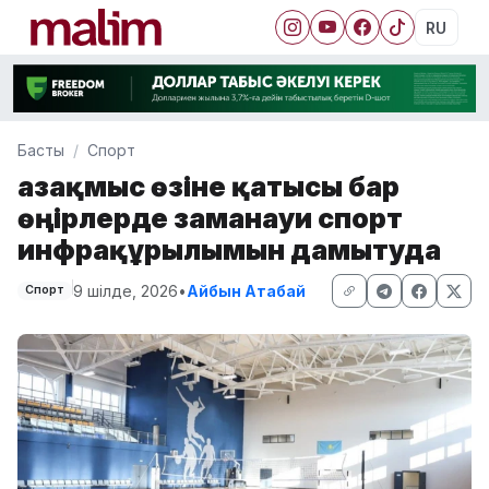
RU
Басты
Спорт
Қазақмыс өзіне қатысы бар
өңірлерде заманауи спорт
инфрақұрылымын дамытуда
9 шілде, 2026
•
Айбын Атабай
Спорт