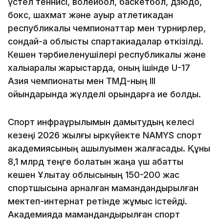
үстел теннисі, волейбол, баскетбол, дзюдо,
бокс, шахмат және ауыр атлетикадан
республикалық чемпионаттар мен турнирлер,
сондай-ақ облыстық спартакиадалар өткізілді.
Кешен тәрбиеленушілері республикалық және
халықаралық жарыстарда, оның ішінде U-17
Азия чемпионаты мен ТМД-ның III
ойындарында жүлделі орындарға ие болды.
Спорт инфрақұрылымын дамытудың келесі
кезеңі 2026 жылғы қыркүйекте NAMYS спорт
академиясының ашылуымен жалғасады. Құны
8,1 млрд теңге болатын жаңа үш қабатты
кешен Ұлытау облысының 150-200 жас
спортшысына арналған мамандандырылған
мектеп-интернат ретінде жұмыс істейді.
Академияда мамандандырылған спорт