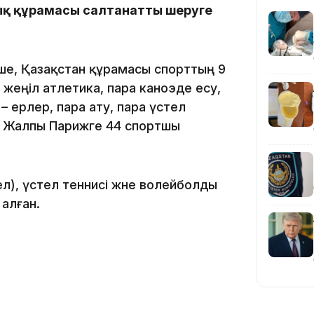
ық құрамасы салтанатты шеруге
інше, Қазақстан құрамасы спорттың 9
19:36
 жеңіл атлетика, пара каноэде есу,
 ерлер, пара ату, пара үстел
н. Жалпы Парижге 44 спортшы
ел), үстел теннисі және волейболды
алған.
19:10