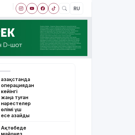
RU
Қазақстанда
операциядан
кейінгі
жаңа туған
нәрестелер
өлімі үш
есе азайды
Ақтөбеде
майонез