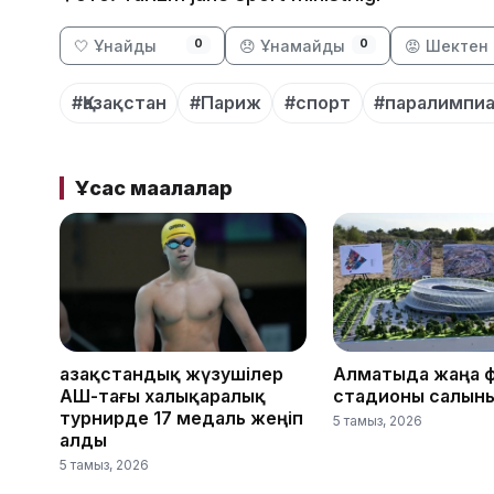
🤍 Ұнайды
😞 Ұнамайды
😡 Шектен 
0
0
#Қазақстан
#Париж
#спорт
#паралимпи
Ұқсас мақалалар
Қазақстандық жүзушілер
Алматыда жаңа 
АҚШ-тағы халықаралық
стадионы салын
турнирде 17 медаль жеңіп
5 тамыз, 2026
алды
5 тамыз, 2026