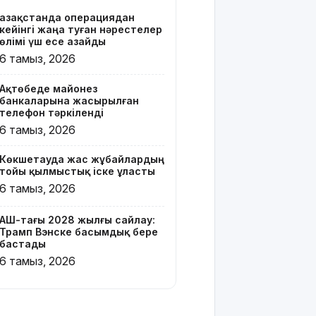
Қазақстанда операциядан
Онлайн-
кейінгі жаңа туған нәрестелер
казиноны
өлімі үш есе азайды
жарнамалаған
6 тамыз, 2026
Қайсар
Хамза 7
Ақтөбеде майонез
жылға
банкаларына жасырылған
сотталуы
телефон тәркіленді
мүмкін
6 тамыз, 2026
Қызылорда
Көкшетауда жас жұбайлардың
облысында
тойы қылмыстық іске ұласты
жылына 6
6 тамыз, 2026
мың тонна
өнім
өндіретін
АҚШ-тағы 2028 жылғы сайлау:
Трамп Вэнске басымдық бере
құс
бастады
фабрикасы
6 тамыз, 2026
ашылды
Балағат
сөздер