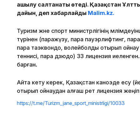
ашылу салтанаты өтеді. Қазақстан Ұлтт
дайын, деп хабарлайды
Malim.kz.
Туризм және спорт министрлігінің мәлімдеу
түрінен (паражүзу, пара пауэрлифтинг, пара
пара таэквондо, волейболды отырып ойнау –
теннисі, пара дзюдо) 33 лицензия иеленге
барған.
Айта кету керек, Қазақстан каноэде есу (әй
отырып ойнаудан алғаш рет лицензия жеңіп 
https://t.me/Turizm_jane_sport_ministrligi/10033