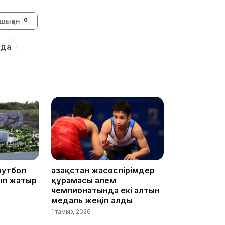
шыққан
0
16:01
ада
15:59
футбол
Қазақстан жасөспірімдер
15:25
ып жатыр
құрамасы әлем
чемпионатында екі алтын
медаль жеңіп алды
1 тамыз, 2026