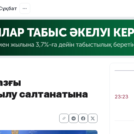
Сұқбат
азғы
ылу салтанатына
23:23