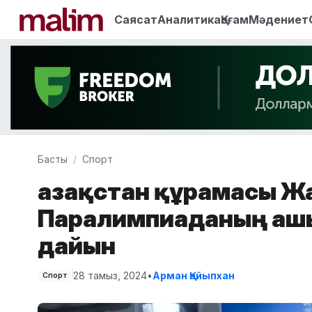
Саясат
Аналитика
Қоғам
Мәдениет
Басты
Спорт
Қазақстан құрамасы Ж
Паралимпиаданың аш
дайын
28 тамыз, 2024
•
Арман Қайыпхан
Спорт