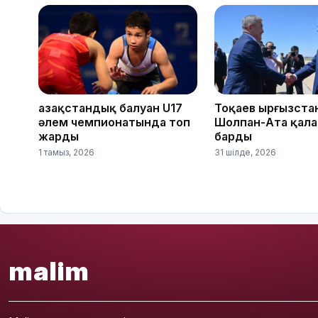
Қазақстандық балуан U17
Тоқаев Қырғызст
әлем чемпионатында топ
Шолпан-Ата қал
жарды
барды
1 тамыз, 2026
31 шілде, 2026
malim