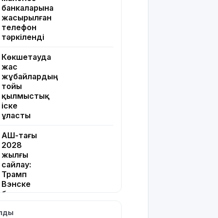
банкаларына
жасырылған
телефон
тәркіленді
Көкшетауда
жас
жұбайлардың
тойы
қылмыстық
іске
ұласты
АҚШ-тағы
2028
жылғы
сайлау:
Трамп
Вэнске
басымдық
бере
ылды
бастады