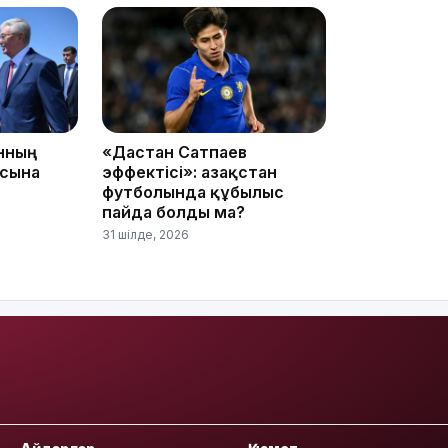
15:24
анның
«Дастан Сатпаев
асына
эффектісі»: Қазақстан
футболында құбылыс
пайда болды ма?
31 шілде, 2026
14:47