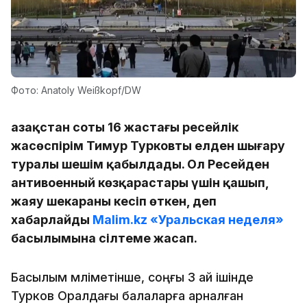
Фото: Anatoly Weißkopf/DW
Қазақстан соты 16 жастағы ресейлік
жасөспірім Тимур Турковты елден шығару
туралы шешім қабылдады. Ол Ресейден
антивоенный көзқарастары үшін қашып,
жаяу шекараны кесіп өткен, деп
хабарлайды
Malim.kz
«Уральская неделя»
басылымына сілтеме жасап.
Басылым мәліметінше, соңғы 3 ай ішінде
Турков Оралдағы балаларға арналған