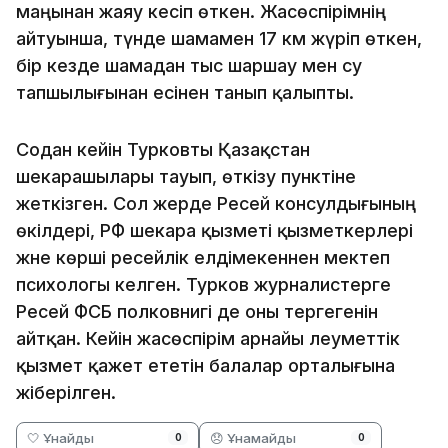
маңынан жаяу кесіп өткен. Жасөспірімнің
айтуынша, түнде шамамен 17 км жүріп өткен,
бір кезде шамадан тыс шаршау мен су
тапшылығынан есінен танып қалыпты.
Содан кейін Турковты Қазақстан
шекарашылары тауып, өткізу пунктіне
жеткізген. Сол жерде Ресей консулдығының
өкілдері, РФ шекара қызметі қызметкерлері
және көрші ресейлік елдімекеннен мектеп
психологы келген. Турков журналистерге
Ресей ФСБ полковнигі де оны тергегенін
айтқан. Кейін жасөспірім арнайы әлеуметтік
қызмет қажет ететін балалар орталығына
жіберілген.
🤍 Ұнайды
😞 Ұнамайды
0
0