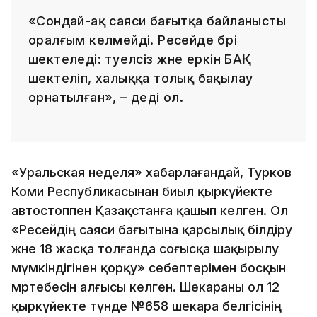
«Сондай-ақ саяси бағытқа байланысты
оралғым келмейді. Ресейде бәрі
шектеледі: тәуелсіз және еркін БАҚ
шектеліп, халыққа толық бақылау
орнатылған», – деді ол.
«Уральская неделя» хабарлағандай, Турков
Коми Республикасынан биыл қыркүйекте
автостоппен Қазақстанға қашып келген. Ол
«Ресейдің саяси бағытына қарсылық білдіру
және 18 жасқа толғанда соғысқа шақырылу
мүмкіндігінен қорқу» себептерімен босқын
мәртебесін алғысы келген. Шекараны ол 12
қыркүйекте түнде №658 шекара белгісінің