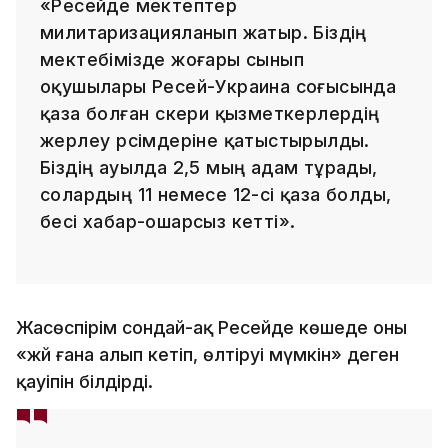
«Ресейде мектептер
милитаризацияланып жатыр. Біздің
мектебімізде жоғары сынып
оқушылары Ресей-Украина соғысында
қаза болған әскери қызметкерлердің
жерлеу рәсімдеріне қатыстырылды.
Біздің ауылда 2,5 мың адам тұрады,
солардың 11 немесе 12-сі қаза болды,
бесі хабар-ошарсыз кетті».
Жасөспірім сондай-ақ Ресейде көшеде оны
«жәй ғана алып кетіп, өлтіруі мүмкін» деген
қауіпін білдірді.