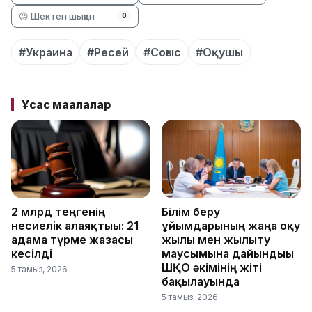
😡 Шектен шыққан
0
#Украина
#Ресей
#Соғыс
#Оқушы
Ұқсас мақалалар
2 млрд теңгенің
Білім беру
несиелік алаяқтығы: 21
ұйымдарының жаңа оқу
адамға түрме жазасы
жылы мен жылыту
кесілді
маусымына дайындығы
ШҚО әкімінің жіті
5 тамыз, 2026
бақылауында
5 тамыз, 2026