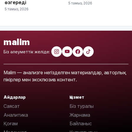
өзгереді
5 тамыз, 2026
5 тамыз, 2026
malim
Біз әлеуметтік желіде:
Malim — анализге негізделген материалдар, авторлық
пікірлер мен эксклюзив контент.
Айдарлар
Қызмет
Саясат
Біз туралы
Аналитика
Жарнама
Қоғам
Байланыс