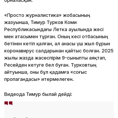
орналасқан.
«Просто журналистика» жобасының
жазуынша, Тимур Турков Коми
Республикасындағы Летка ауылында әжесі
мен атасымен тұрған. Оның әкесі отбасының
бетінен кетіп қалған, ал анасы үш жыл бұрын
коронавирус салдарынан қайтыс болған. 2025
жылы жазда жасөспірім 9-сыныпты аяқтап,
Ресейден кетуге бел буған. Турковтың
айтуынша, оны бұл қадамға «соғыс
пропагандасы» итермелеген.
Видеода Тимур былай дейді: