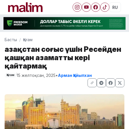
RU
Басты
Қоғам
Қазақстан соғыс үшін Ресейден
қашқан азаматты кері
қайтармақ
15 желтоқсан, 2025
•
Арман Қайыпхан
Қоғам