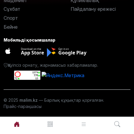
Мәдениет
Құпиялылық
Сұхбат
Пайдалану ережесі
Спорт
Бейне
Мобильді қосымшалар
Download on the
Get it on
App Store
Google Play
Қауіпсіз орнату, жарнамасыз хабарламалар.
© 2025
malim.kz
— Барлық құқықтар қорғалған.
Прайс-парақшасы