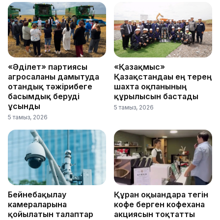
«Әділет» партиясы
«Қазақмыс»
агросаланы дамытуда
Қазақстандағы ең терең
отандық тәжірибеге
шахта оқпанының
басымдық беруді
құрылысын бастады
ұсынды
5 тамыз, 2026
5 тамыз, 2026
Бейнебақылау
Құран оқығандарға тегін
камераларына
кофе берген кофехана
қойылатын талаптар
акциясын тоқтатты