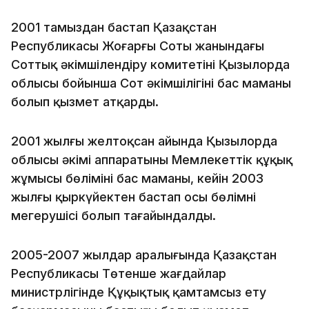
2001 тамыздан бастап Қазақстан
Республикасы Жоғарғы Соты жанындағы
Соттық әкімшілендіру комитетінің Қызылорда
облысы бойынша Сот әкімшілігінің бас маманы
болып қызмет атқарды.
2001 жылғы желтоқсан айында Қызылорда
облысы әкімі аппаратының Мемлекеттік құқық
жұмысы бөлімінің бас маманы, кейін 2003
жылғы қыркүйектен бастап осы бөлімнің
меңгерушісі болып тағайындалды.
2005-2007 жылдар аралығында Қазақстан
Республикасы Төтенше жағдайлар
министрлігінде Құқықтық қамтамсыз ету