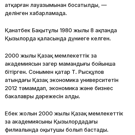
атқарған лауазымынан босатылды, —
делінген хабарламада.
Қанатбек Бақытұлы 1980 жылы 8 ақпанда
Қызылорда қаласында дүниеге келген.
2000 жылы Қазақ мемлекеттік заң
академиясын заңгер мамандығы бойынша
бітірген. Сонымен қатар Т. Рысқұлов
атындағы Қазақ экономика университетін
2012 тәмамдап, экономика және бизнес
бакалавры дәрежесін алды.
Еңбек жолын 2000 жылы Қазақ мемлекеттік
заң академиясының Қызылордадағы
филиалында оқытушы болып бастады.