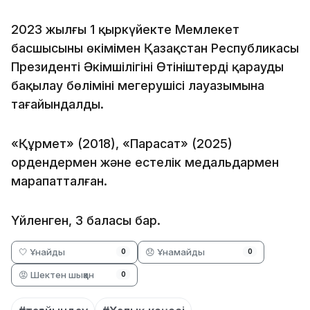
2023 жылғы 1 қыркүйекте Мемлекет
басшысының өкімімен Қазақстан Республикасы
Президенті Әкімшілігінің Өтініштерді қарауды
бақылау бөлімінің меңгерушісі лауазымына
тағайындалды.
«Құрмет» (2018), «Парасат» (2025)
ордендермен және естелік медальдармен
марапатталған.
Үйленген, 3 баласы бар.
🤍 Ұнайды
😞 Ұнамайды
0
0
😡 Шектен шыққан
0