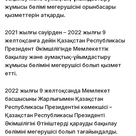
жұмысы бөлімі меңгерушісінің орынбасары
қызметтерін атқарды.
2021 жылғы сәуірден – 2022 жылғы 9
желтоқсанға дейін Қазақстан Республикасы
Президент Әкімшілігінде Мемлекеттік
бақылау және аумақтық-ұйымдастыру
жұмысы бөлімінің меңгерушісі болып қызмет
етті.
2022 жылғы 9 желтоқсанда Мемлекет
басшысының Жарлығымен Қазақстан
Республикасы Президентінің көмекшісі –
Қазақстан Республикасы Президенті
Әкімшілігінің Өтініштерді қарауды бақылау
бөлімінің меңгерушісі болып тағайындалды.