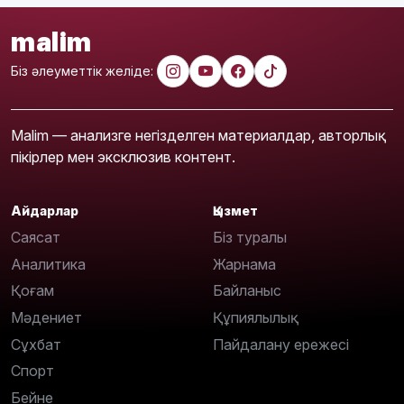
malim
Біз әлеуметтік желіде:
Malim — анализге негізделген материалдар, авторлық
пікірлер мен эксклюзив контент.
Айдарлар
Қызмет
Саясат
Біз туралы
Аналитика
Жарнама
Қоғам
Байланыс
Мәдениет
Құпиялылық
Сұхбат
Пайдалану ережесі
Спорт
Бейне