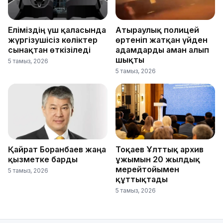
Еліміздің үш қаласында
Атыраулық полицей
жүргізушісіз көліктер
өртеніп жатқан үйден
сынақтан өткізіледі
адамдарды аман алып
шықты
5 тамыз, 2026
5 тамыз, 2026
Қайрат Боранбаев жаңа
Тоқаев Ұлттық архив
қызметке барды
ұжымын 20 жылдық
мерейтойымен
5 тамыз, 2026
құттықтады
5 тамыз, 2026