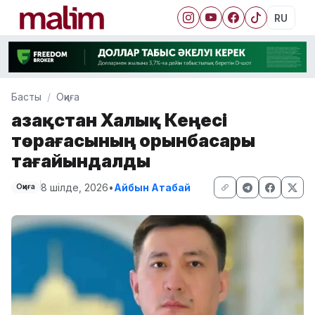
RU
Басты
Оқиға
Қазақстан Халық Кеңесі
төрағасының орынбасары
тағайындалды
8 шілде, 2026
•
Айбын Атабай
Оқиға