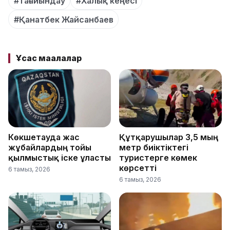
#тағайындау
#Халық кеңесі
#Қанатбек Жайсанбаев
Ұқсас мақалалар
Көкшетауда жас
Құтқарушылар 3,5 мың
жұбайлардың тойы
метр биіктіктегі
қылмыстық іске ұласты
туристерге көмек
көрсетті
6 тамыз, 2026
6 тамыз, 2026