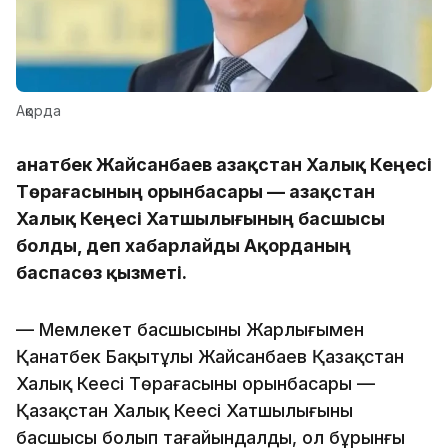
Ақорда
Қанатбек Жайсанбаев Қазақстан Халық Кеңесі
Төрағасының орынбасары — Қазақстан
Халық Кеңесі Хатшылығының басшысы
болды, деп хабарлайды Ақорданың
баспасөз қызметі.
— Мемлекет басшысының Жарлығымен
Қанатбек Бақытұлы Жайсанбаев Қазақстан
Халық Кеңесі Төрағасының орынбасары —
Қазақстан Халық Кеңесі Хатшылығының
басшысы болып тағайындалды, ол бұрынғы