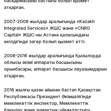
басқармасының бастығы болып қызмет
атқарған.
2007-2008 жылдар аралығында «Kazakh
Integrated Services» ЖШС және «CNRG
Capital» ЖШС-ның Астана қаласындағы
өкілдігінде заңгер болып қызмет етті.
2008-2016 жылдар аралығында Қызылорда
облысы әкімі аппараты басшысының
орынбасары, аппарат басшысы лауазымдарын
атқарған.
2016 жылғы қазан айынан бастап Қазақстан
Республикасы Президент Әкімшілігінде
мемлекеттік инспектор, Мемлекеттік
бақылау және аумақтық-ұйымдастыру