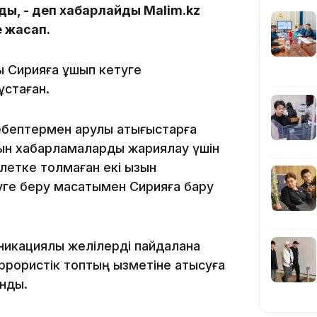
ды, - деп хабарлайды Malim.kz
13:22
е жасап.
ы Сирияға ұшып кетуге
ұстаған.
бептермен қарулы қақтығыстарға
13:05
тын хабарламаларды жариялау үшін
летке толмаған екі қызын
ге беру мақсатымен Сирияға бару
12:31
икациялық желілерді пайдалана
рористік топтың қызметіне қатысуға
нды.