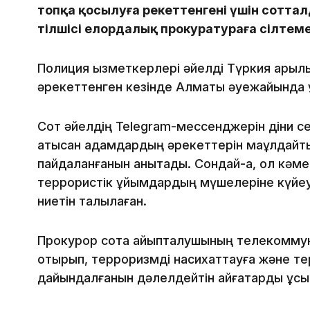
топқа қосылуға әрекеттенгені үшін соттал
тілшісі елордалық прокуратураға сілтем
Полиция қызметкерлері әйелді Түркия арқыл
әрекеттенген кезінде Алматы әуежайында 
Сот әйелдің Telegram-мессенджерін діни се
қатысқан адамдардың әрекеттерін мақұлдай
пайдаланғанын анықтады. Сондай-ақ, ол кәме
террористік ұйымдардың мүшелеріне күйеу
ниетін талқылаған.
Прокурор сотқа айыпталушының телекоммун
отырып, терроризмді насихаттауға және тер
дайындалғанын дәлелдейтін айғақтарды ұсы