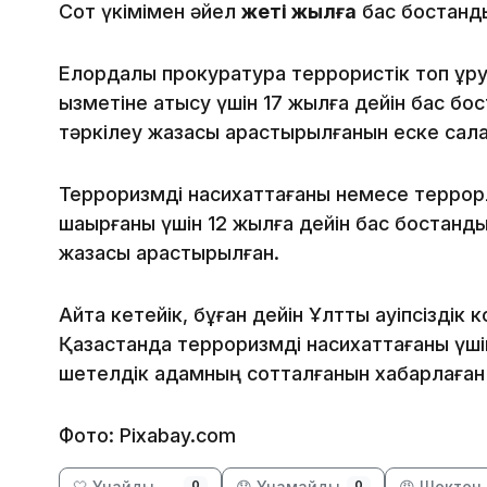
Сот үкімімен әйел
жеті жылға
бас бостанд
Елордалық прокуратура террористік топ құр
қызметіне қатысу үшін 17 жылға дейін бас б
тәркілеу жазасы қарастырылғанын еске сал
Терроризмді насихаттағаны немесе террорл
шақырғаны үшін 12 жылға дейін бас бостанд
жазасы қарастырылған.
Айта кетейік, бұған дейін Ұлттық қауіпсіздік
Қазақстанда терроризмді насихаттағаны үшін
шетелдік адамның сотталғанын хабарлаған 
Фото: Pixabay.com
🤍 Ұнайды
😞 Ұнамайды
😡 Шектен 
0
0