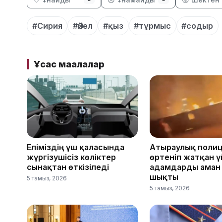
#Сирия
#Әйел
#қыз
#тұрмыс
#содыр
Ұқсас мақалалар
Еліміздің үш қаласында
Атыраулық поли
жүргізушісіз көліктер
өртеніп жатқан 
сынақтан өткізіледі
адамдарды аман
шықты
5 тамыз, 2026
5 тамыз, 2026