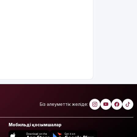
жұмсалуы
қатаң
қадағаланады
Астанада
"Comic Con
Astana
2026"
фестивалі
басталды
12 тамызда
Күн толық
тұтылады
Орта
мектептерде
Біз әлеуметтік желіде:
екі пәннің
атауы
өзгереді
Мобильді қосымшалар
Қазақстанда
Download on the
Get it on