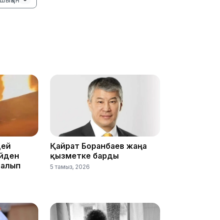
11:19
11:17
цей
Қайрат Боранбаев жаңа
үйден
қызметке барды
 алып
5 тамыз, 2026