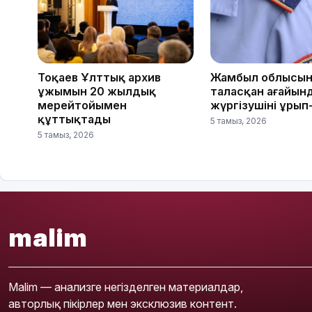
Тоқаев Ұлттық архив
Жамбыл облысын
ұжымын 20 жылдық
таласқан ағайын
мерейтойымен
жүргізушіні ұрып
құттықтады
5 тамыз, 2026
5 тамыз, 2026
malim
Malim — анализге негізделген материалдар,
авторлық пікірлер мен эксклюзив контент.