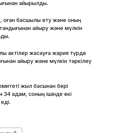
ығынан айырылды.
11:59
у, оған басшылық ету және оның
остандығынан айыру және мүлкін
ады.
ық актілер жасауға жария түрде
ығынан айыру және мүлкін тәркілеу
11:33
 комитеті жыл басынан бері
 34 адам, соның ішінде екі
еді.
шыққан
0