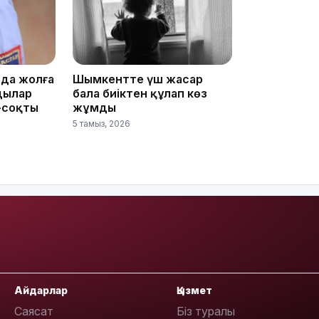
10:53
да жолға
Шымкентте үш жасар
дылар
бала биіктен құлап көз
10:29
-соқты
жұмды
5 тамыз, 2026
10:05
09:39
Айдарлар
Қызмет
Саясат
Біз туралы