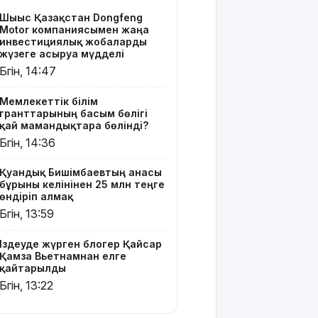
блогер
Шығыс Қазақстан Dongfeng
Қайсар
Motor компаниясымен жаңа
Қамза
инвестициялық жобаларды
Вьетнамнан
жүзеге асыруға мүдделі
елге
Бүгін, 14:47
қайтарылды
Мемлекеттік білім
Тамыздың
гранттарының басым бөлігі
басты
қай мамандықтарға бөлінді?
кинопремьераларымен
Бүгін, 14:36
таныссыз
ба?
Қуандық Бишімбаевтың анасы
бұрынғы келінінен 25 млн теңге
Астротуризмнің
өндіріп алмақ
астанасына
Бүгін, 13:59
айналды
Іздеуде жүрген блогер Қайсар
Киевке
Қамза Вьетнамнан елге
жасалған
қайтарылды
ауқымды
Бүгін, 13:22
шабуыл:
Батыс