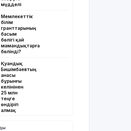
мүдделі
Мемлекеттік
білім
гранттарының
басым
бөлігі қай
мамандықтарға
бөлінді?
Қуандық
Бишімбаевтың
анасы
бұрынғы
келінінен
25 млн
теңге
өндіріп
алмақ
Іздеуде
лды
жүрген