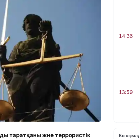
14:36
13:59
ды таратқаны және террористік
Көп оқы