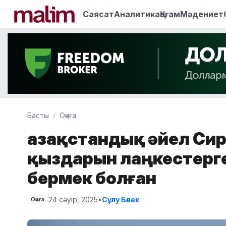
Саясат
Аналитика
Қоғам
Мәдениет
Басты
Оқиға
Қазақстандық әйел Сири
қыздарын лаңкестерг
бермек болған
24 сәуір, 2025
•
Сұлу Бөлек
Оқиға