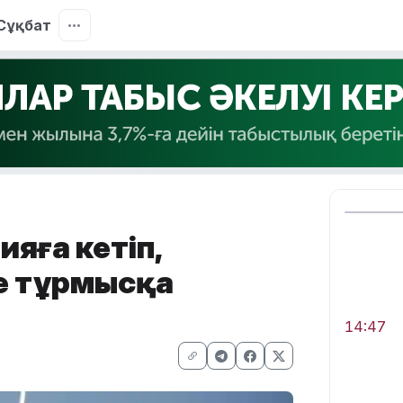
Сұқбат
яға кетіп,
е тұрмысқа
14:47