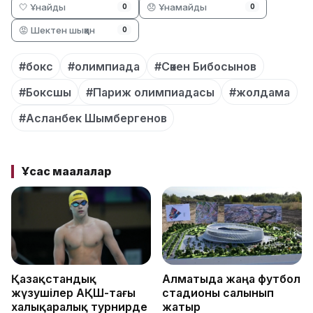
🤍 Ұнайды
😞 Ұнамайды
0
0
😡 Шектен шыққан
0
#бокс
#олимпиада
#Сәкен Бибосынов
#Боксшы
#Париж олимпиадасы
#жолдама
#Асланбек Шымбергенов
Ұқсас мақалалар
Қазақстандық
Алматыда жаңа футбол
жүзушілер АҚШ-тағы
стадионы салынып
халықаралық турнирде
жатыр