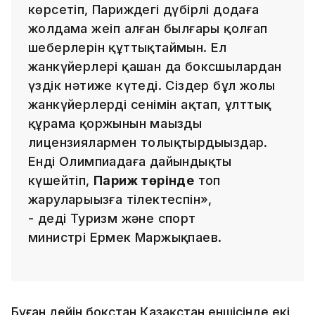
көрсетіп, Париждегі дүбірлі додаға
жолдама жеңіп алған былғары қолғап
шеберлерін құттықтаймын. Ел
жанкүйерлері қашан да боксшылардан
үздік нәтиже күтеді. Сіздер бұл жолы
жанкүйерлердің сенімін ақтап, ұлттық
құрама қоржынын маңызды
лицензиялармен толықтырдыңыздар.
Енді Олимпиадаға дайындықты
күшейтіп,
Париж төрінде
топ
жаруларыңызға тілектеспін»,
- деді Туризм жəне спорт
министрі Ермек Маржықпаев.
Бұған дейін бокстан Қазақстан еншісінде екі