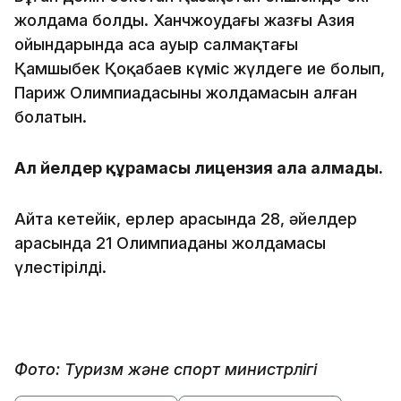
жолдама болды. Ханчжоудағы жазғы Азия
ойындарында аса ауыр салмақтағы
Қамшыбек Қоңқабаев күміс жүлдеге ие болып,
Париж Олимпиадасының жолдамасын алған
болатын.
Ал әйелдер құрамасы лицензия ала алмады.
Айта кетейік, ерлер арасында 28, әйелдер
арасында 21 Олимпиаданың жолдамасы
үлестірілді.
Фото: Туризм жəне спорт министрлігі