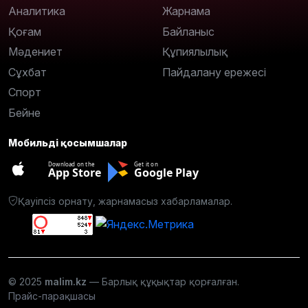
Аналитика
Жарнама
Қоғам
Байланыс
Мәдениет
Құпиялылық
Сұхбат
Пайдалану ережесі
Спорт
Бейне
Мобильді қосымшалар
Download on the
Get it on
App Store
Google Play
Қауіпсіз орнату, жарнамасыз хабарламалар.
© 2025
malim.kz
— Барлық құқықтар қорғалған.
Прайс-парақшасы