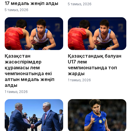
17 медаль жеңіп алды
5 тамыз, 2026
5 тамыз, 2026
Қазақстан
Қазақстандық балуан
жасөспірімдер
U17 әлем
құрамасы әлем
чемпионатында топ
чемпионатында екі
жарды
алтын медаль жеңіп
1 тамыз, 2026
алды
1 тамыз, 2026