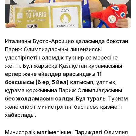
Италияның Бусто-Арсицио қаласында бокстан
Париж Олимпиадасының лицензиясы
үлестірілетін әлемдік турнир өз мәресіне
жетті. Бұл жарысқа Қазақстан құрамасының
ерлер және әйелдер арасындағы
11
боксшысы (6 ер, 5 әйел)
қатысып, ұлттық
құрама қоржынына Париж Олимпиадасының
бес жолдамасын салды.
Бұл туралы Туризм
жəне спорт министрлігінің баспасөз қызметі
хабарлады.
Министрлік мәліметінше, Париждегі Олимпия