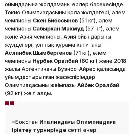
ойындарына жолдаманы ерлер бәсекесінде
Токио Олимпиадасының қола жүлдегері, әлем
чемпионы
Сәкен Бибосынов
(51 кг), әлем
чемпионы
Сабырхан Махмұд
(57 кг), әлем
және Азия чемпионы, Азия ойындарының
жүлдегері, ұлттық құрама капитаны
Асланбек Шымбергенов
(71 кг), әлем
чемпионы
Нұрбек Оралбай
(80 кг) және 2018
жылы Аргентинаның Буэнос-Айрес қаласында
ұйымдастырылған жасөспірімдер
Олимпиадасының жеңімпазы
Айбек Оралбай
(92 кг) жеңіп алды.
«Бокстан
Италиядағы Олимпиадаға
іріктеу турнирінде
сәтті өнер