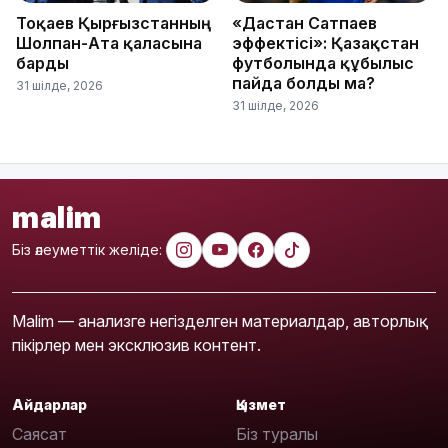
Тоқаев Қырғызстанның
«Дастан Сатпаев
Шолпан-Ата қаласына
эффектісі»: Қазақстан
барды
футболында құбылыс
пайда болды ма?
31 шілде, 2026
31 шілде, 2026
malim
Біз әлеуметтік желіде:
Malim — анализге негізделген материалдар, авторлық
пікірлер мен эксклюзив контент.
Айдарлар
Қызмет
Саясат
Біз туралы