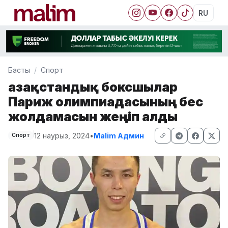
RU
Басты
Спорт
Қазақстандық боксшылар
Париж олимпиадасының бес
жолдамасын жеңіп алды
12 наурыз, 2024
•
Malim Админ
Спорт