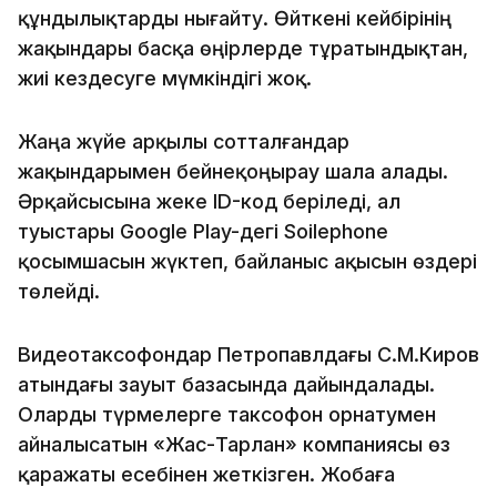
құндылықтарды нығайту. Өйткені кейбірінің
жақындары басқа өңірлерде тұратындықтан,
жиі кездесуге мүмкіндігі жоқ.
Жаңа жүйе арқылы сотталғандар
жақындарымен бейнеқоңырау шала алады.
Әрқайсысына жеке ID-код беріледі, ал
туыстары Google Play-дегі Soilephone
қосымшасын жүктеп, байланыс ақысын өздері
төлейді.
Видеотаксофондар Петропавлдағы С.М.Киров
атындағы зауыт базасында дайындалады.
Оларды түрмелерге таксофон орнатумен
айналысатын «Жас-Тарлан» компаниясы өз
қаражаты есебінен жеткізген. Жобаға