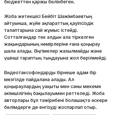
бюджеттен қаржы бөлінбеген.
Жоба жетекшісі Бейбіт Шәжімбаевтың
айтуынша, жүйе ақпараттық қауіпсіздік
талаптарына сай жұмыс істейді.
Сотталғандар тек алдын ала тіркелген
жақындарының нөмірлеріне ғана қоңырау
шала алады. Әңгімелер жазылмайды және
үшінші тараптың тыңдауына жол берілмейді.
Видеотаксофондарды бірнеше адам бір
мезгілде пайдалана алады. Ал
қоңыраулардың уақыты мен саны мекеме
әкімшілігінің бақылауымен реттеледі. Жоба
авторлары бұл тәжірибені болашақта әскери
бөлімдерге де енгізуді жоспарлап отыр.