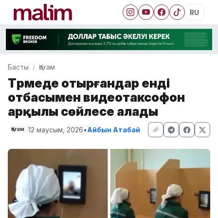
RU
Басты
Қоғам
Түрмеде отырғандар енді
отбасымен видеотаксофон
арқылы сөйлесе алады
12 маусым, 2026
•
Айбын Атабай
Қоғам