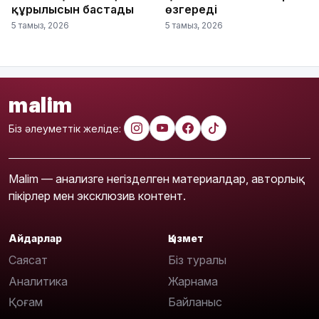
құрылысын бастады
өзгереді
5 тамыз, 2026
5 тамыз, 2026
malim
Біз әлеуметтік желіде:
Malim — анализге негізделген материалдар, авторлық
пікірлер мен эксклюзив контент.
Айдарлар
Қызмет
Саясат
Біз туралы
Аналитика
Жарнама
Қоғам
Байланыс