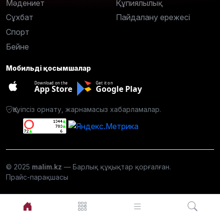
Мәдениет
Құпиялылық
Сұхбат
Пайдалану ережесі
Спорт
Бейне
Мобильді қосымшалар
Download on the
Get it on
App Store
Google Play
Қауіпсіз орнату, жарнамасыз хабарламалар.
© 2025
malim.kz
— Барлық құқықтар қорғалған.
Прайс-парақшасы