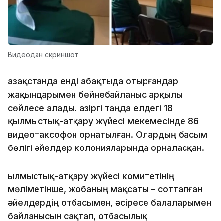
Видеодан скриншот
Қазақстанда енді абақтыда отырғандар
жақындарымен бейнебайланыс арқылы
сөйлесе алады. Қазіргі таңда елдегі 18
қылмыстық-атқару жүйесі мекемесінде 86
видеотаксофон орнатылған. Олардың басым
бөлігі әйелдер колонияларында орналасқан.
Қылмыстық-атқару жүйесі комитетінің
мәліметінше, жобаның мақсаты – сотталған
әйелдердің отбасымен, әсіресе балаларымен
байланысын сақтап, отбасылық