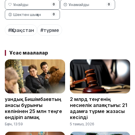
🤍 Ұнайды
😞 Ұнамайды
0
0
😡 Шектен шыққан
0
#Қазақстан
#түрме
Ұқсас мақалалар
Қуандық Бишімбаевтың
2 млрд теңгенің
анасы бұрынғы
несиелік алаяқтығы: 21
келінінен 25 млн теңге
адамға түрме жазасы
өндіріп алмақ
кесілді
Бүгін, 13:59
5 тамыз, 2026