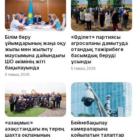
Білім беру
«Әділет» партиясы
ұйымдарының жаңа оқу
агросаланы дамытуда
жылы мен жылыту
отандық тәжірибеге
маусымына дайындығы
басымдық беруді
ШҚО әкімінің жіті
ұсынды
бақылауында
5 тамыз, 2026
5 тамыз, 2026
«Қазақмыс»
Бейнебақылау
Қазақстандағы ең терең
камераларына
шахта оқпанының
қойылатын талаптар