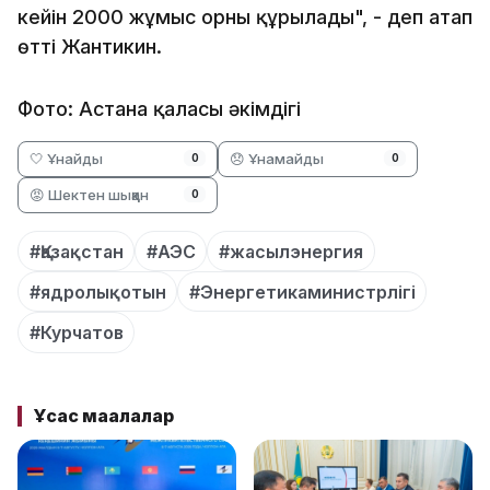
кейін 2000 жұмыс орны құрылады", - деп атап
өтті Жантикин.
Фото: Астана қаласы әкімдігі
🤍 Ұнайды
😞 Ұнамайды
0
0
😡 Шектен шыққан
0
#Қазақстан
#АЭС
#жасылэнергия
#ядролықотын
#Энергетикаминистрлігі
#Курчатов
Ұқсас мақалалар