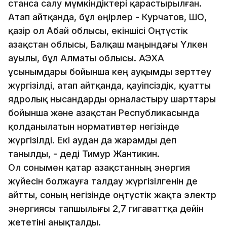
станса салу мүмкіндіктері қарастырылған.
Атап айтқанда, бұл өңірлер - Курчатов, ШҚО,
қазір ол Абай облысы, екіншісі Оңтүстік
Қазақстан облысы, Балқаш маңындағы Үлкен
ауылы, бұл Алматы облысы. АЭХА
ұсынымдары бойынша кең ауқымды зерттеу
жүргізілді, атап айтқанда, қауіпсіздік, қуатты
ядролық нысандарды орналастыру шарттары
бойынша және Қазақстан Республикасында
қолданылатын нормативтер негізінде
жүргізілді. Екі аудан да жарамды деп
танылды, - деді Тимур Жантикин.
Ол сонымен қатар Қазақстанның энергия
жүйесін болжауға талдау жүргізілгенін де
айтты, соның негізінде оңтүстік жақта электр
энергиясы тапшылығы 2,7 гигаваттқа дейін
жететіні анықталды.