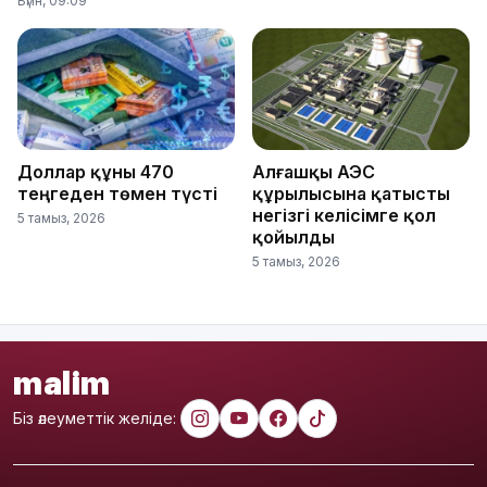
Бүгін, 09:09
Доллар құны 470
Алғашқы АЭС
теңгеден төмен түсті
құрылысына қатысты
негізгі келісімге қол
5 тамыз, 2026
қойылды
5 тамыз, 2026
malim
Біз әлеуметтік желіде: