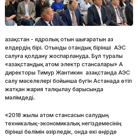
Қазақстан - ядролық отын шығаратын аз
елдердің бірі. Отынды отандық бірінші АЭС
салуға қолдану жоспарлануда. Бұл туралы
«Қазақстандық атом электр стансалары» АҚ
директоры Тимур Жантикин Қазақстанда АЭС
салу мәселелері бойынша бүгін Астанада өтіп
жатқан жария талқылау барысында
мәлімдеді.
«2018 жылы атом стансасын салудың
техникалық-экономикалық негіздемесінің
бірінші бөлімін әзірледік, онда екі өңірде