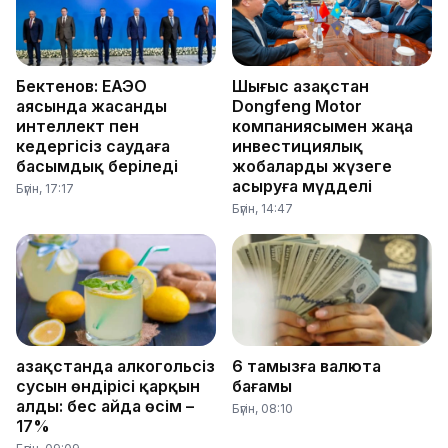
Бектенов: ЕАЭО
Шығыс Қазақстан
аясында жасанды
Dongfeng Motor
интеллект пен
компаниясымен жаңа
кедергісіз саудаға
инвестициялық
басымдық беріледі
жобаларды жүзеге
асыруға мүдделі
Бүгін, 17:17
Бүгін, 14:47
Қазақстанда алкогольсіз
6 тамызға валюта
сусын өндірісі қарқын
бағамы
алды: бес айда өсім –
Бүгін, 08:10
17%