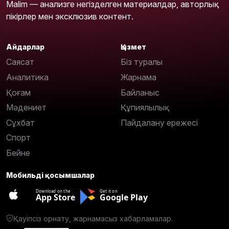
Malim — анализге негізделген материалдар, авторлық
пікірлер мен эксклюзив контент.
Айдарлар
Қызмет
Саясат
Біз туралы
Аналитика
Жарнама
Қоғам
Байланыс
Мәдениет
Құпиялылық
Сұхбат
Пайдалану ережесі
Спорт
Бейне
Мобильді қосымшалар
Download on the
Get it on
App Store
Google Play
Қауіпсіз орнату, жарнамасыз хабарламалар.