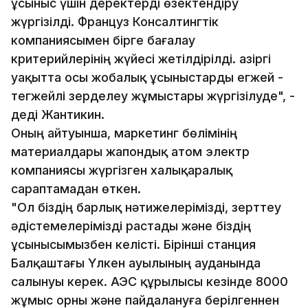
ұсыныс үшін деректерді өзектендіру
жүргізілді. Француз Консалтингтік
компаниясымен бірге бағалау
критерийлерінің жүйесі жетілдірілді. Қазіргі
уақытта осы жобалық ұсыныстарды егжей -
тегжейлі зерделеу жұмыстары жүргізілуде", -
деді Жантикин.
Оның айтуынша, маркетинг бөлімінің
материалдары жапондық атом электр
компаниясы жүргізген халықаралық
сараптамадан өткен.
"Ол біздің барлық нәтижелерімізді, зерттеу
әдістемелерімізді растады және біздің
ұсынысымызбен келісті. Бірінші станция
Балқаштағы Үлкен ауылының ауданында
салынуы керек. АЭС құрылысы кезінде 8000
жұмыс орны және пайдалануға берілгеннен