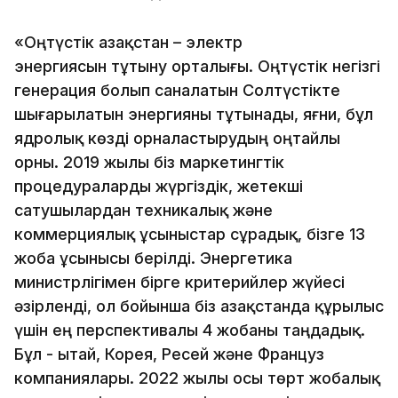
«Оңтүстік Қазақстан – электр
энергиясын тұтыну орталығы. Оңтүстік негізгі
генерация болып саналатын Солтүстікте
шығарылатын энергияны тұтынады, яғни, бұл
ядролық көзді орналастырудың оңтайлы
орны. 2019 жылы біз маркетингтік
процедураларды жүргіздік, жетекші
сатушылардан техникалық және
коммерциялық ұсыныстар сұрадық, бізге 13
жоба ұсынысы берілді. Энергетика
министрлігімен бірге критерийлер жүйесі
әзірленді, ол бойынша біз Қазақстанда құрылыс
үшін ең перспективалы 4 жобаны таңдадық.
Бұл - Қытай, Корея, Ресей және Француз
компаниялары. 2022 жылы осы төрт жобалық