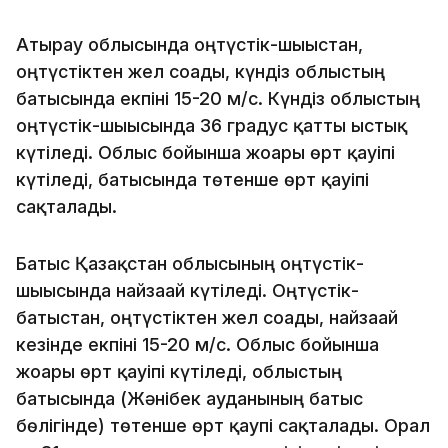
Атырау облысында оңтүстік-шығыстан,
оңтүстіктен жел соғады, күндіз облыстың
батысында екпіні 15-20 м/с. Күндіз облыстың
оңтүстік-шығысында 36 градус қатты ыстық
күтіледі. Облыс бойынша жоғары өрт қауіпі
күтіледі, батысында төтенше өрт қауіпі
сақталады.
Батыс Қазақстан облысының оңтүстік-
шығысында найзағай күтіледі. Оңтүстік-
батыстан, оңтүстіктен жел соғады, найзағай
кезінде екпіні 15-20 м/с. Облыс бойынша
жоғары өрт қауіпі күтіледі, облыстың
батысында (Жәнібек ауданының батыс
бөлігінде) төтенше өрт қаупі сақталады. Орал