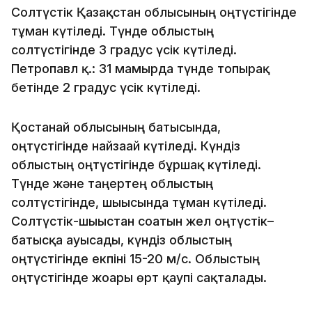
Солтүстік Қазақстан облысының оңтүстігінде
тұман күтіледі. Түнде облыстың
солтүстігінде 3 градус үсік күтіледі.
Петропавл қ.: 31 мамырда түнде топырақ
бетінде 2 градус үсік күтіледі.
Қостанай облысының батысында,
оңтүстігінде найзағай күтіледі. Күндіз
облыстың оңтүстігінде бұршақ күтіледі.
Түнде және таңертең облыстың
солтүстігінде, шығысында тұман күтіледі.
Солтүстік-шығыстан соғатын жел оңтүстік–
батысқа ауысады, күндіз облыстың
оңтүстігінде екпіні 15-20 м/с. Облыстың
оңтүстігінде жоғары өрт қаупі сақталады.