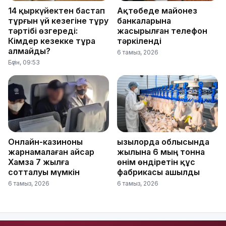
14 қыркүйектен бастап
Ақтөбеде майонез
тұрғын үй кезегіне тұру
банкаларына
тәртібі өзгереді:
жасырылған телефон
Кімдер кезекке тұра
тәркіленді
алмайды?
6 тамыз, 2026
Бүгін, 09:53
Онлайн-казиноны
Қызылорда облысында
жарнамалаған Қайсар
жылына 6 мың тонна
Хамза 7 жылға
өнім өндіретін құс
сотталуы мүмкін
фабрикасы ашылды
6 тамыз, 2026
6 тамыз, 2026