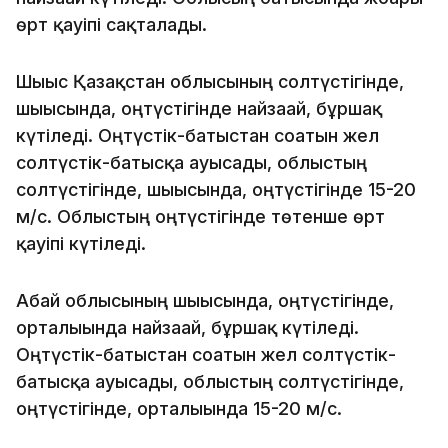
өрт қауіпі сақталады.
Шығыс Қазақстан облысының солтүстігінде,
шығысында, оңтүстігінде найзағай, бұршақ
күтіледі. Оңтүстік-батыстан соғатын жел
солтүстік-батысқа ауысады, облыстың
солтүстігінде, шығысында, оңтүстігінде 15-20
м/с. Облыстың оңтүстігінде төтенше өрт
қауіпі күтіледі.
Абай облысының шығысында, оңтүстігінде,
орталығында найзағай, бұршақ күтіледі.
Оңтүстік-батыстан соғатын жел солтүстік-
батысқа ауысады, облыстың солтүстігінде,
оңтүстігінде, орталығында 15-20 м/с.