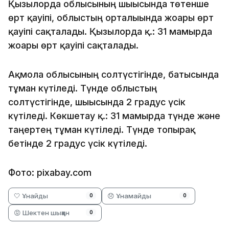
Қызылорда облысының шығысында төтенше
өрт қауіпі, облыстың орталығында жоғары өрт
қауіпі сақталады. Қызылорда қ.: 31 мамырда
жоғары өрт қауіпі сақталады.
Ақмола облысының солтүстігінде, батысында
тұман күтіледі. Түнде облыстың
солтүстігінде, шығысында 2 градус үсік
күтіледі. Көкшетау қ.: 31 мамырда түнде және
таңертең тұман күтіледі. Түнде топырақ
бетінде 2 градус үсік күтіледі.
Фото: pixabay.com
🤍 Ұнайды
😞 Ұнамайды
0
0
😡 Шектен шыққан
0