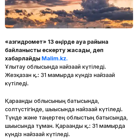
«Қазгидромет» 13 өңірде ауа райына
байланысты ескерту жасады, деп
хабарлайды
Malim.kz.
Ұлытау облысында найзағай күтіледі.
Жезқазған қ.: 31 мамырда күндіз найзағай
күтіледі.
Қарағанды облысының батысында,
солтүстігінде, шығысында найзағай күтіледі.
Түнде және таңертең облыстың батысында,
шығысында тұман. Қарағанды қ.: 31 мамырда
күндіз найзағай күтіледі.