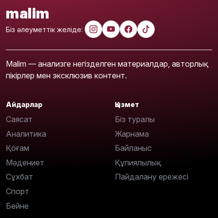
malim
Біз әлеуметтік желіде:
Malim — анализге негізделген материалдар, авторлық
пікірлер мен эксклюзив контент.
Айдарлар
Қызмет
Саясат
Біз туралы
Аналитика
Жарнама
Қоғам
Байланыс
Мәдениет
Құпиялылық
Сұхбат
Пайдалану ережесі
Спорт
Бейне