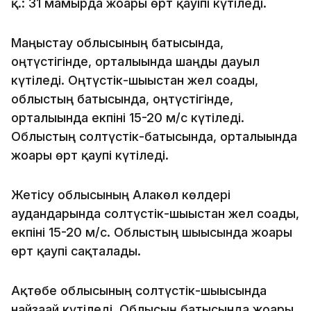
қ.: 31 мамырда жоғары өрт қауіпі күтіледі.
Маңғыстау облысының батысында,
оңтүстігінде, орталығында шаңды дауыл
күтіледі. Оңтүстік-шығыстан жел соғады,
облыстың батысында, оңтүстігінде,
орталығында екпіні 15-20 м/с күтіледі.
Облыстың солтүстік-батысында, орталығында
жоғары өрт қаупі күтіледі.
Жетісу облысының Алакөл көлдері
аудандарында солтүстік-шығыстан жел соғады,
екпіні 15-20 м/с. Облыстың шығысында жоғары
өрт қаупі сақталады.
Ақтөбе облысының солтүстік-шығысында
найзағай күтіледі. Облысың батысында жоғары