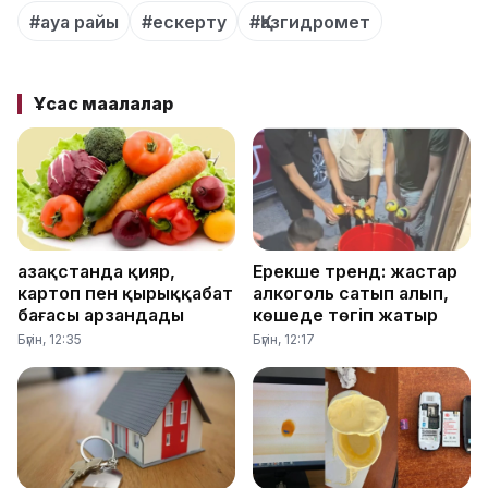
#ауа райы
#ескерту
#Қазгидромет
Ұқсас мақалалар
Қазақстанда қияр,
Ерекше тренд: жастар
картоп пен қырыққабат
алкоголь сатып алып,
бағасы арзандады
көшеде төгіп жатыр
Бүгін, 12:35
Бүгін, 12:17