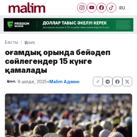
RU
Басты
Құқық
Қоғамдық орында бейәдеп
сөйлегендер 15 күнге
қамалады
9 шілде, 2025
•
Malim Админ
Құқық