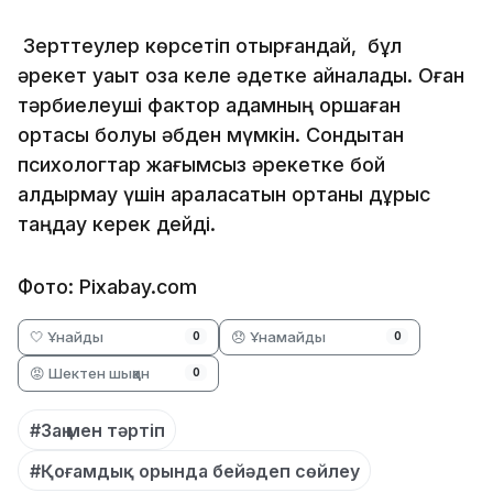
Зерттеулер көрсетіп отырғандай, бұл
әрекет уақыт оза келе әдетке айналады. Оған
тәрбиелеуші фактор адамның қоршаған
ортасы болуы әбден мүмкін. Сондықтан
психологтар жағымсыз әрекетке бой
алдырмау үшін араласатын ортаны дұрыс
таңдау керек дейді.
Фото: Pixabay.com
🤍 Ұнайды
😞 Ұнамайды
0
0
😡 Шектен шыққан
0
#Заң мен тәртіп
#Қоғамдық орында бейәдеп сөйлеу