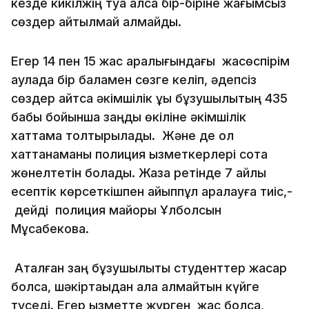
кезде кикілжің туа қалса бір-біріне жағымсыз
сөздер айтылмай қалмайды.
Егер 14 пен 15 жас аралығындағы жасөспірім
аулада бір баламен сөзге келіп, әдепсіз
сөздер айтса әкімшілік құқық бұзушылықтың 435
бабы бойынша заңды өкіліне әкімшілік
хаттама толтырылады. Және де ол
хаттанаманы полиция қызметкерлері сотқа
жөнелтетін болады. Жаза ретінде 7 айлық
есептік көрсеткішпен айыппұл арқалауға тиіс,-
дейді полиция майоры Ұлболсын
Мұсабекова.
Аталған заң бұзушылықты студенттер жасар
болса, шәкіртақыдан ала алмайтын күйге
түседі. Егер қызметте жүрген жас болса,