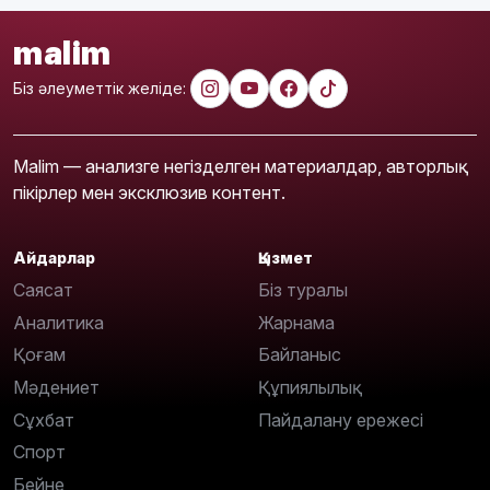
malim
Біз әлеуметтік желіде:
Malim — анализге негізделген материалдар, авторлық
пікірлер мен эксклюзив контент.
Айдарлар
Қызмет
Саясат
Біз туралы
Аналитика
Жарнама
Қоғам
Байланыс
Мәдениет
Құпиялылық
Сұхбат
Пайдалану ережесі
Спорт
Бейне