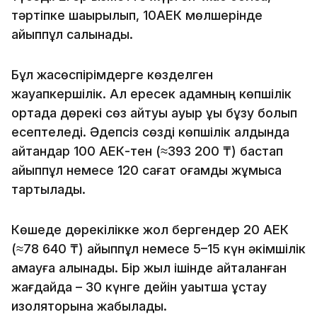
тәртіпке шақырылып, 10АЕК мөлшерінде
айыппұл салынады.
Бұл жасөспірімдерге көзделген
жауапкершілік. Ал ересек адамның көпшілік
ортада дөрекі сөз айтуы ауыр құқық бұзу болып
есептеледі. Әдепсіз сөзді көпшілік алдында
айтқандар 100 АЕК-тен (≈393 200 ₸) бастап
айыппұл немесе 120 сағат қоғамдық жұмысқа
тартылады.
Көшеде дөрекілікке жол бергендер 20 АЕК
(≈78 640 ₸) айыппұл немесе 5–15 күн әкімшілік
қамауға алынады. Бір жыл ішінде қайталанған
жағдайда – 30 күнге дейін уақытша ұстау
изоляторына жабылады.