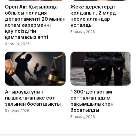
Open Air: Қызылорда
Жеке деректерді
облысы полиция
қолданып, 2 млрд
департаменті 20 мыңнан
несие алғандар
астам көрерменнің
ұсталды
қауіпсіздігін
5 тамыз, 2026
қамтамасыз етті
6 тамыз, 2026
Атырауда ұлын
1 300-ден астам
пышақтаған әке сот
сотталған адам
залынан босап шықты
рақымшылықпен
босатылды
5 тамыз, 2026
5 тамыз, 2026