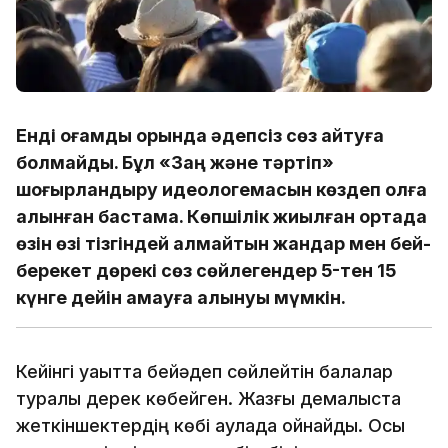
Енді қоғамдық орында әдепсіз сөз айтуға
болмайды. Бұл «Заң және тәртіп»
шоғырландыру идеологемасын көздеп қолға
алынған бастама. Көпшілік жиылған ортада
өзін өзі тізгіндей алмайтын жандар мен бей-
берекет дөрекі сөз сөйлегендер 5-тен 15
күнге дейін қамауға алынуы мүмкін.
Кейінгі уақытта бейәдеп сөйлейтін балалар
туралы дерек көбейген. Жазғы демалыста
жеткіншектердің көбі аулада ойнайды. Осы