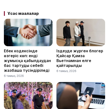
Ұқсас мақалалар
Еңбек кодексінде
Іздеуде жүрген блогер
өзгеріс көп: енді
Қайсар Қамза
жұмысқа қабылдаудан
Вьетнамнан елге
бас тартудың себебі
қайтарылды
жазбаша түсіндіріледі
6 тамыз, 2026
6 тамыз, 2026