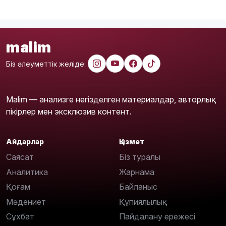
malim
Біз әлеуметтік желіде:
Malim — анализге негізделген материалдар, авторлық
пікірлер мен эксклюзив контент.
Айдарлар
Қызмет
Саясат
Біз туралы
Аналитика
Жарнама
Қоғам
Байланыс
Мәдениет
Құпиялылық
Сұхбат
Пайдалану ережесі