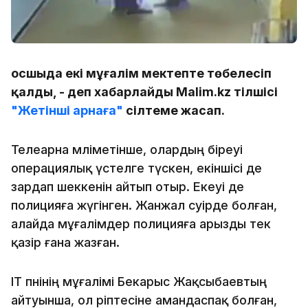
Қосшыда екі мұғалім мектепте төбелесіп
қалды, - деп хабарлайды Malim.kz тілшісі
"Жетінші арнаға"
сілтеме жасап.
Телеарна мәліметінше, олардың біреуі
операциялық үстелге түскен, екіншісі де
зардап шеккенін айтып отыр. Екеуі де
полицияға жүгінген. Жанжал сәуірде болған,
алайда мұғалімдер полицияға арызды тек
қазір ғана жазған.
IT пәнінің мұғалімі Бекарыс Жақсыбаевтың
айтуынша, ол әріптесіне амандаспақ болған,