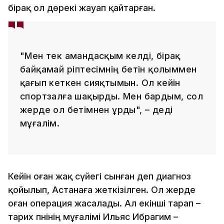
бірақ ол дөрекі жауап қайтарған.
"Мен тек амандасқым келді, бірақ
байқамай әріптесімнің бетін қолыммен
қағып кеткен сияқтымын. Ол кейін
спортзалға шақырды. Мен бардым, сол
жерде ол бетімнен ұрды", – деді
мұғалім.
Кейін оған жақ сүйегі сынған деп диагноз
қойылып, Астанаға жеткізілген. Ол жерде
оған операция жасалады. Ал екінші тарап –
тарих пәнінің мұғалімі Ильяс Ибрагим –