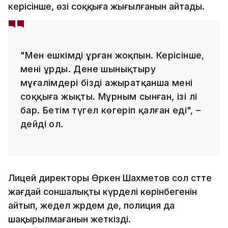
керісінше, өзі соққыға жығылғанын айтады.
"Мен ешкімді ұрған жоқпын. Керісінше,
мені ұрды. Дене шынықтыру
мұғалімдері бізді ажыратқанша мені
соққыға жықты. Мұрным сынған, ізі әлі
бар. Бетім түгел көгеріп қалған еді", –
дейді ол.
Лицей директоры Өркен Шахметов сол сәтте
жағдай соншалықты күрделі көрінбегенін
айтып, жедел жәрдем де, полиция да
шақырылмағанын жеткізді.