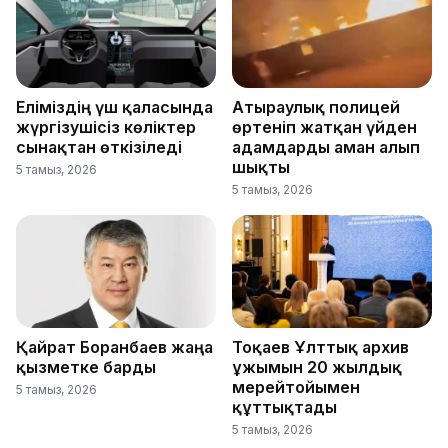
Еліміздің үш қаласында
Атыраулық полицей
жүргізушісіз көліктер
өртеніп жатқан үйден
сынақтан өткізіледі
адамдарды аман алып
шықты
5 тамыз, 2026
5 тамыз, 2026
Қайрат Боранбаев жаңа
Тоқаев Ұлттық архив
қызметке барды
ұжымын 20 жылдық
мерейтойымен
5 тамыз, 2026
құттықтады
5 тамыз, 2026