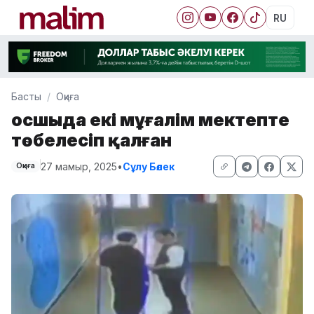
RU
Басты
Оқиға
Қосшыда екі мұғалім мектепте
төбелесіп қалған
27 мамыр, 2025
•
Сұлу Бөлек
Оқиға