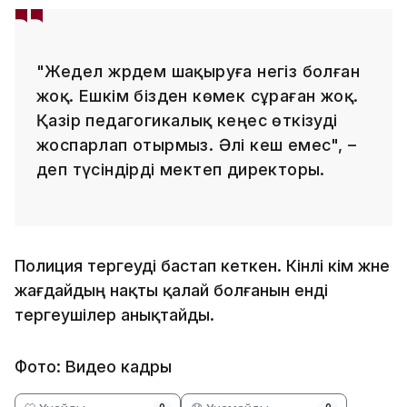
"Жедел жәрдем шақыруға негіз болған
жоқ. Ешкім бізден көмек сұраған жоқ.
Қазір педагогикалық кеңес өткізуді
жоспарлап отырмыз. Әлі кеш емес", –
деп түсіндірді мектеп директоры.
Полиция тергеуді бастап кеткен. Кінәлі кім және
жағдайдың нақты қалай болғанын енді
тергеушілер анықтайды.
Фото: Видео кадры