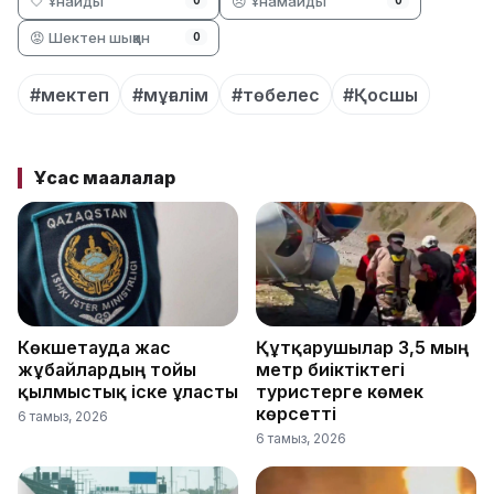
🤍 Ұнайды
😞 Ұнамайды
0
0
😡 Шектен шыққан
0
#мектеп
#мұғалім
#төбелес
#Қосшы
Ұқсас мақалалар
Көкшетауда жас
Құтқарушылар 3,5 мың
жұбайлардың тойы
метр биіктіктегі
қылмыстық іске ұласты
туристерге көмек
көрсетті
6 тамыз, 2026
6 тамыз, 2026