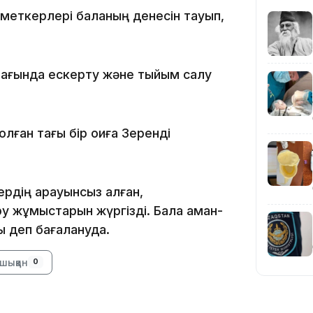
зметкерлері баланың денесін тауып,
ағында ескерту және тыйым салу
19:36
ған тағы бір оқиға Зеренді
дің қарауынсыз қалған,
ру жұмыстарын жүргізді. Бала аман-
қ деп бағалануда.
19:10
шыққан
0