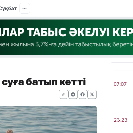
Сұқбат
 суға батып кетті
07:07
23:23