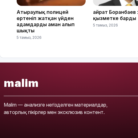
Атыраулық полицей
Қайрат Боранбаев
өртеніп жатқан үйден
қызметке барды
адамдарды аман алып
5 тамыз, 2026
шықты
5 тамыз, 2026
malim
Malim — анализге негізделген материалдар,
авторлық пікірлер мен эксклюзив контент.