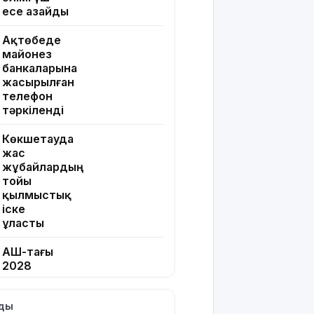
есе азайды
Ақтөбеде
майонез
банкаларына
жасырылған
телефон
тәркіленді
Көкшетауда
жас
жұбайлардың
тойы
қылмыстық
іске
ұласты
АҚШ-тағы
2028
жылғы
сайлау:
лды
Трамп