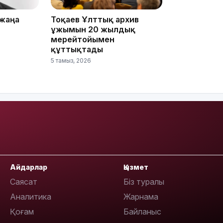
17:33
 жаңа
Тоқаев Ұлттық архив
ұжымын 20 жылдық
мерейтойымен
құттықтады
5 тамыз, 2026
17:17
Айдарлар
Қызмет
Саясат
Біз туралы
Аналитика
Жарнама
Қоғам
Байланыс
16:37