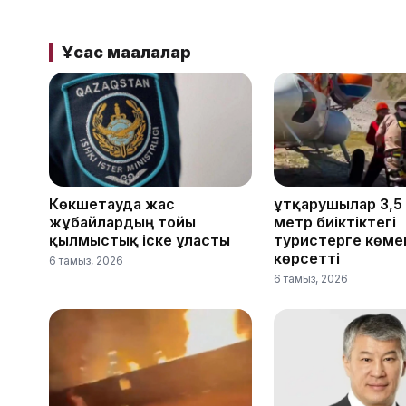
Ұқсас мақалалар
Көкшетауда жас
Құтқарушылар 3,5
жұбайлардың тойы
метр биіктіктегі
қылмыстық іске ұласты
туристерге көме
көрсетті
6 тамыз, 2026
6 тамыз, 2026