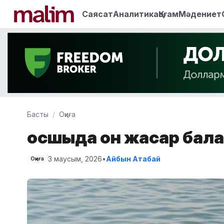
Саясат
Аналитика
Қоғам
Мәдениет
Басты
Оқиға
Қосшыда он жасар бала
3 маусым, 2026
•
Айбын Атабай
Оқиға