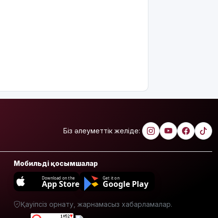
жұмысқа
қабылдаудан
бас
тартудың
себебі
жазбаша
түсіндіріледі
Бектенов:
ЕАЭО
аясында
жасанды
интеллект
пен
Біз әлеуметтік желіде:
кедергісіз
саудаға
басымдық
Мобильді қосымшалар
беріледі
Download on the
Get it on
App Store
Google Play
Қосшылық
тұрғын
Қауіпсіз орнату, жарнамасыз хабарламалар.
«емшіге» 9
млн