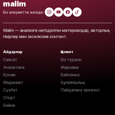
malim
Біз әлеуметтік желіде:
Malim — анализге негізделген материалдар, авторлық
пікірлер мен эксклюзив контент.
Айдарлар
Қызмет
Саясат
Біз туралы
Аналитика
Жарнама
Қоғам
Байланыс
Мәдениет
Құпиялылық
Сұхбат
Пайдалану ережесі
Спорт
Бейне