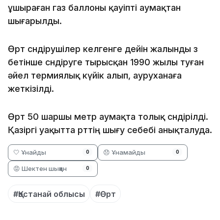
ұшыраған газ баллоны қауіпті аумақтан
шығарылды.
Өрт сөндірушілер келгенге дейін жалынды өз
бетінше сөндіруге тырысқан 1990 жылы туған
әйел термиялық күйік алып, ауруханаға
жеткізілді.
Өрт 50 шаршы метр аумақта толық сөндірілді.
Қазіргі уақытта өрттің шығу себебі анықталуда.
🤍 Ұнайды
😞 Ұнамайды
0
0
😡 Шектен шыққан
0
#Қостанай облысы
#Өрт