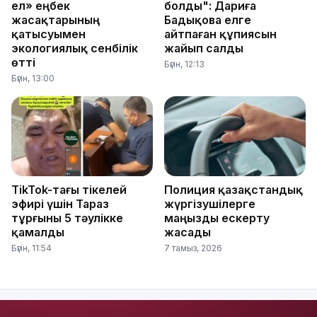
ел» еңбек
болды": Дариға
жасақтарының
Бадықова елге
қатысуымен
айтпаған құпиясын
экологиялық сенбілік
жайып салды
өтті
Бүгін, 12:13
Бүгін, 13:00
TikTok-тағы тікелей
Полиция қазақстандық
эфирі үшін Тараз
жүргізушілерге
тұрғыны 5 тәулікке
маңызды ескерту
қамалды
жасады
Бүгін, 11:54
7 тамыз, 2026