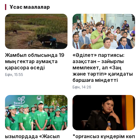
Ұқсас мақалалар
Жамбыл облысында 19
«Әділет» партиясы:
мың гектар аумақта
Қазақстан – зайырлы
қарасора өседі
мемлекет, ал «Заң
және тәртіп» қағидаты
Бүгін, 15:55
баршаға міндетті
Бүгін, 14:26
Қызылордада «Жасыл
"Қорғансыз күндерім көп