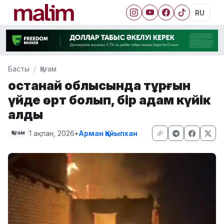
RU
Басты
Қоғам
Қостанай облысында тұрғын
үйде өрт болып, бір адам күйік
алды
1 ақпан, 2026
•
Арман Қайыпхан
Қоғам