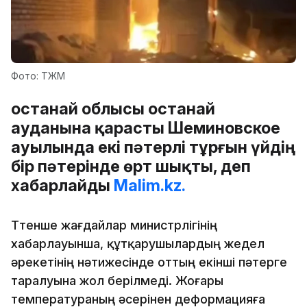
Фото: ТЖМ
Қостанай облысы Қостанай
ауданына қарасты Шеминовское
ауылында екі пәтерлі тұрғын үйдің
бір пәтерінде өрт шықты, деп
хабарлайды
Malim.kz.
Төтенше жағдайлар министрлігінің
хабарлауынша, құтқарушылардың жедел
әрекетінің нәтижесінде оттың екінші пәтерге
таралуына жол берілмеді. Жоғары
температураның әсерінен деформацияға