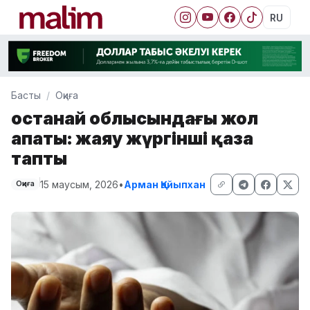
RU
Басты
Оқиға
Қостанай облысындағы жол
апаты: жаяу жүргінші қаза
тапты
15 маусым, 2026
•
Арман Қайыпхан
Оқиға