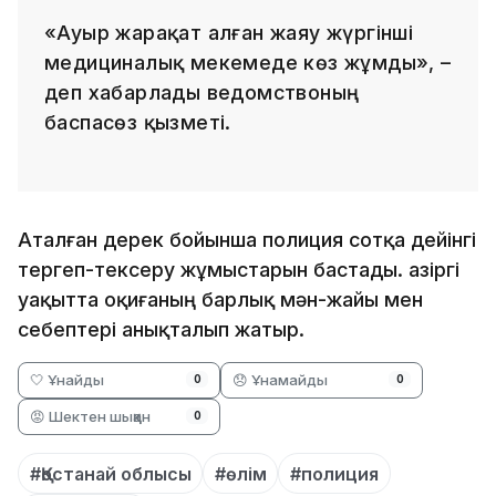
«Ауыр жарақат алған жаяу жүргінші
медициналық мекемеде көз жұмды», –
деп хабарлады ведомствоның
баспасөз қызметі.
Аталған дерек бойынша полиция сотқа дейінгі
тергеп-тексеру жұмыстарын бастады. Қазіргі
уақытта оқиғаның барлық мән-жайы мен
себептері анықталып жатыр.
🤍 Ұнайды
😞 Ұнамайды
0
0
😡 Шектен шыққан
0
#Қостанай облысы
#өлім
#полиция