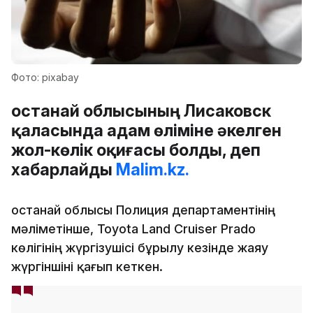
Фото: pixabay
Қостанай облысының Лисаковск
қаласында адам өліміне әкелген
жол-көлік оқиғасы болды, деп
хабарлайды
Malim.kz.
Қостанай облысы Полиция департаментінің
мәліметінше, Toyota Land Cruiser Prado
көлігінің жүргізушісі бұрылу кезінде жаяу
жүргіншіні қағып кеткен.