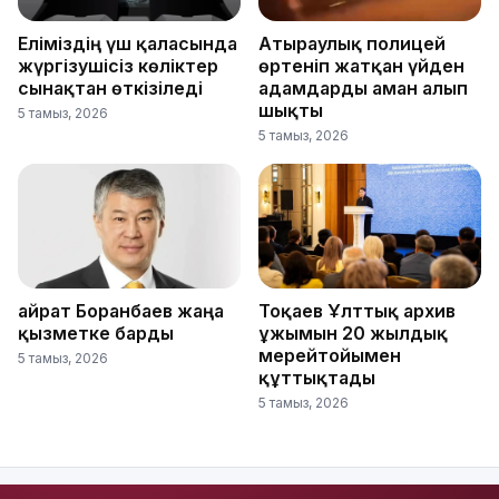
Еліміздің үш қаласында
Атыраулық полицей
жүргізушісіз көліктер
өртеніп жатқан үйден
сынақтан өткізіледі
адамдарды аман алып
шықты
5 тамыз, 2026
5 тамыз, 2026
Қайрат Боранбаев жаңа
Тоқаев Ұлттық архив
қызметке барды
ұжымын 20 жылдық
мерейтойымен
5 тамыз, 2026
құттықтады
5 тамыз, 2026