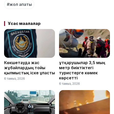
#жол апаты
Ұқсас мақалалар
Көкшетауда жас
Құтқарушылар 3,5 мың
жұбайлардың тойы
метр биіктіктегі
қылмыстық іске ұласты
туристерге көмек
көрсетті
6 тамыз, 2026
6 тамыз, 2026