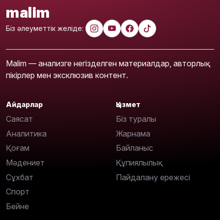
malim
Біз әлеуметтік желіде:
Malim — анализге негізделген материалдар, авторлық
пікірлер мен эксклюзив контент.
Айдарлар
Қызмет
Саясат
Біз туралы
Аналитика
Жарнама
Қоғам
Байланыс
Мәдениет
Құпиялылық
Сұхбат
Пайдалану ережесі
Спорт
Бейне