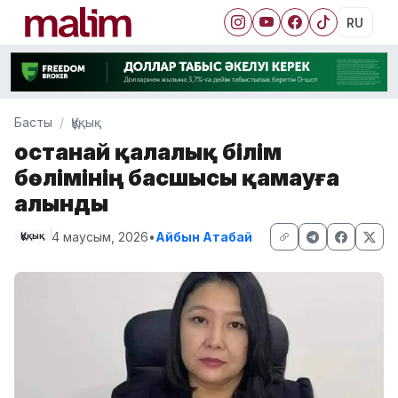
RU
Басты
Құқық
Қостанай қалалық білім
бөлімінің басшысы қамауға
алынды
4 маусым, 2026
•
Айбын Атабай
Құқық