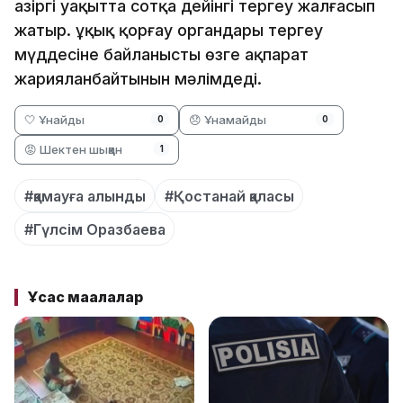
Қазіргі уақытта сотқа дейінгі тергеу жалғасып
жатыр. Құқық қорғау органдары тергеу
мүддесіне байланысты өзге ақпарат
жарияланбайтынын мәлімдеді.
🤍 Ұнайды
😞 Ұнамайды
0
0
😡 Шектен шыққан
1
#қамауға алынды
#Қостанай қаласы
#Гүлсім Оразбаева
Ұқсас мақалалар