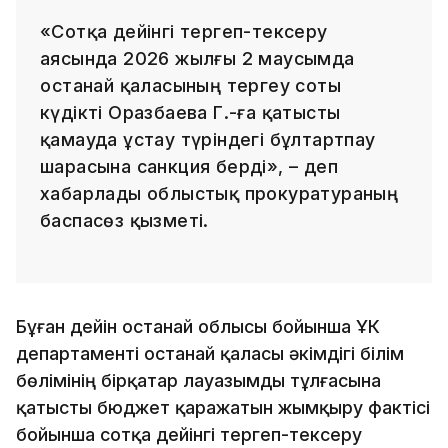
«Сотқа дейінгі тергеп-тексеру
аясында 2026 жылғы 2 маусымда
Қостанай қаласының тергеу соты
күдікті Оразбаева Г.-ға қатысты
қамауда ұстау түріндегі бұлтартпау
шарасына санкция берді», – деп
хабарлады облыстық прокуратураның
баспасөз қызметі.
Бұған дейін Қостанай облысы бойынша ҰҚК
департаменті Қостанай қаласы әкімдігі білім
бөлімінің бірқатар лауазымды тұлғасына
қатысты бюджет қаражатын жымқыру фактісі
бойынша сотқа дейінгі тергеп-тексеру