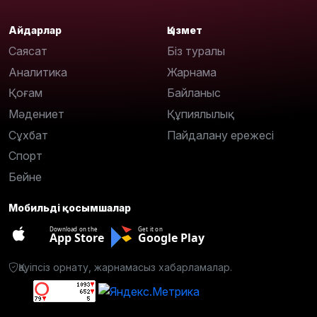
Айдарлар
Қызмет
Саясат
Біз туралы
Аналитика
Жарнама
Қоғам
Байланыс
Мәдениет
Құпиялылық
Сұхбат
Пайдалану ережесі
Спорт
Бейне
Мобильді қосымшалар
Download on the
Get it on
App Store
Google Play
Қауіпсіз орнату, жарнамасыз хабарламалар.