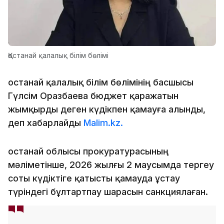
Қостанай қалалық білім бөлімі
Қостанай қалалық білім бөлімінің басшысы
Гүлсім Оразбаева бюджет қаражатын
жымқырды деген күдікпен қамауға алынды,
деп хабарлайды
Malim.kz.
Қостанай облысы прокуратурасының
мәліметінше, 2026 жылғы 2 маусымда тергеу
соты күдіктіге қатысты қамауда ұстау
түріндегі бұлтартпау шарасын санкциялаған.