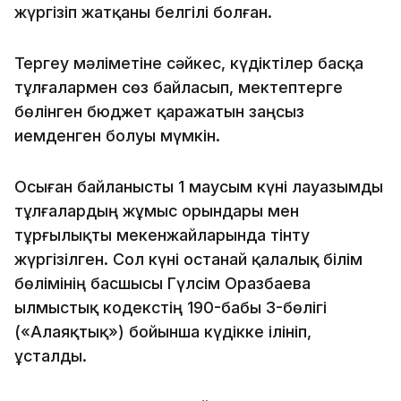
жүргізіп жатқаны белгілі болған.
Тергеу мәліметіне сәйкес, күдіктілер басқа
тұлғалармен сөз байласып, мектептерге
бөлінген бюджет қаражатын заңсыз
иемденген болуы мүмкін.
Осыған байланысты 1 маусым күні лауазымды
тұлғалардың жұмыс орындары мен
тұрғылықты мекенжайларында тінту
жүргізілген. Сол күні Қостанай қалалық білім
бөлімінің басшысы Гүлсім Оразбаева
Қылмыстық кодекстің 190-бабы 3-бөлігі
(«Алаяқтық») бойынша күдікке ілініп,
ұсталды.