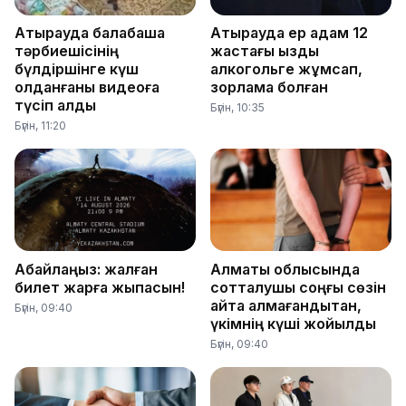
Атырауда балабақша
Атырауда ер адам 12
тәрбиешісінің
жастағы қызды
бүлдіршінге күш
алкогольге жұмсап,
қолданғаны видеоға
зорламақ болған
түсіп қалды
Бүгін, 10:35
Бүгін, 11:20
Абайлаңыз: жалған
Алматы облысында
билет жарға жықпасын!
сотталушы соңғы сөзін
айта алмағандықтан,
Бүгін, 09:40
үкімнің күші жойылды
Бүгін, 09:40