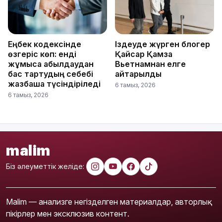
Еңбек кодексінде
Іздеуде жүрген блогер
өзгеріс көп: енді
Қайсар Қамза
жұмысқа қабылдаудан
Вьетнамнан елге
бас тартудың себебі
қайтарылды
жазбаша түсіндіріледі
6 тамыз, 2026
6 тамыз, 2026
malim
Біз әлеуметтік желіде:
Malim — анализге негізделген материалдар, авторлық
пікірлер мен эксклюзив контент.