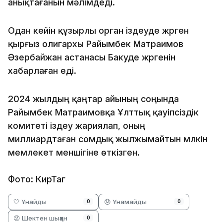
анықтағанын мәлімдеді.
Одан кейін құзырлы орган іздеуде жүрген
қырғыз олигархы Райымбек Матраимов
Әзербайжан астанасы Бакуде жүргенін
хабарлаған еді.
2024 жылдың қаңтар айының соңында
Райымбек Матраимовқа Ұлттық қауіпсіздік
комитеті іздеу жариялап, оның
миллиардтаған сомдық жылжымайтын мүлкін
мемлекет меншігіне өткізген.
Фото: КирТаг
🤍 Ұнайды
😞 Ұнамайды
0
0
😡 Шектен шыққан
0