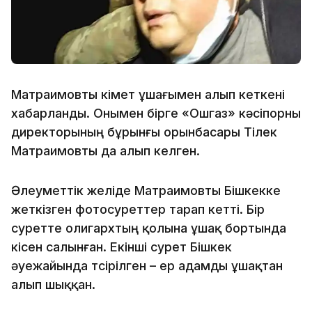
Матраимовты үкімет ұшағымен алып кеткені
хабарланды. Онымен бірге «Ошгаз» кәсіпорны
директорының бұрынғы орынбасары Тілек
Матраимовты да алып келген.
Әлеуметтік желіде Матраимовты Бішкекке
жеткізген фотосуреттер тарап кетті. Бір
суретте олигархтың қолына ұшақ бортында
кісен салынған. Екінші сурет Бішкек
әуежайында түсірілген – ер адамды ұшақтан
алып шыққан.