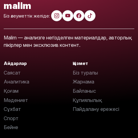
malim
Біз әлеуметтік желіде:
Malim — анализге негізделген материалдар, авторлық
пікірлер мен эксклюзив контент.
Айдарлар
Қызмет
Саясат
Біз туралы
Аналитика
Жарнама
Қоғам
Байланыс
Мәдениет
Құпиялылық
Сұхбат
Пайдалану ережесі
Спорт
Бейне