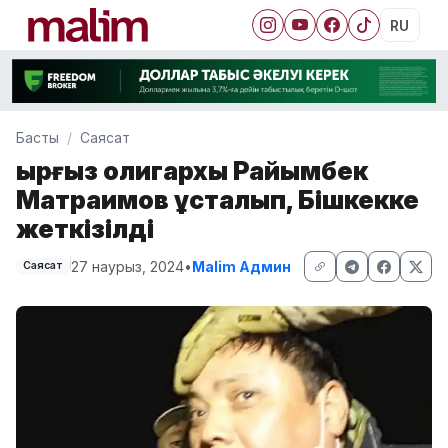
RU
Басты
Саясат
Қырғыз олигархы Райымбек
Матраимов ұсталып, Бішкекке
жеткізілді
27 наурыз, 2024
•
Malim Админ
Саясат