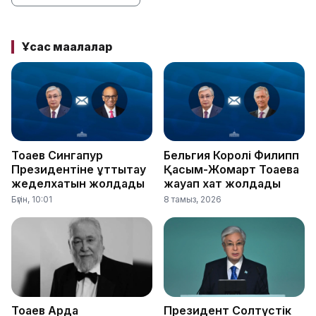
Ұқсас мақалалар
Тоқаев Сингапур
Бельгия Королі Филипп
Президентіне құттықтау
Қасым-Жомарт Тоқаевқа
жеделхатын жолдады
жауап хат жолдады
Бүгін, 10:01
8 тамыз, 2026
Тоқаев Ардақ
Президент Солтүстік