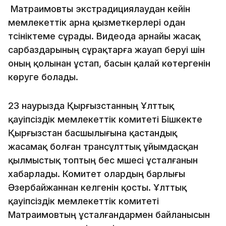
Матраимовты экстрадициялаудан кейін
мемлекеттік арна қызметкерлері одан
түсініктеме сұрады. Видеода арнайы жасақ
сарбаздарының сұрақтарға жауап беруі үшін
оның қолынан ұстап, басын қалай көтергенін
көруге болады.
23 наурызда Қырғызстанның Ұлттық
қауіпсіздік мемлекеттік комитеті Бішкекте
Қырғызстан басшылығына қастандық
жасамақ болған трансұлттық ұйымдасқан
қылмыстық топтың бес мүшесі ұсталғанын
хабарлады. Комитет олардың барлығы
Әзербайжаннан келгенін қосты. Ұлттық
қауіпсіздік мемлекеттік комитеті
Матраимовтың ұсталғандармен байланысын