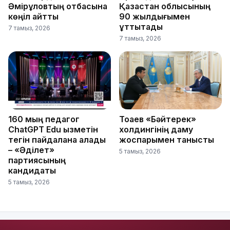
Әмірқұловтың отбасына
Қазақстан облысының
көңіл айтты
90 жылдығымен
құттықтады
7 тамыз, 2026
7 тамыз, 2026
160 мың педагог
Тоқаев «Бәйтерек»
ChatGPT Edu қызметін
холдингінің даму
тегін пайдалана алады
жоспарымен танысты
– «Әділет»
5 тамыз, 2026
партиясының
кандидаты
5 тамыз, 2026